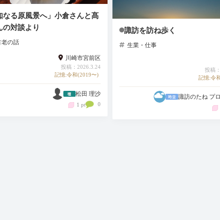
知なる原風景へ」小倉さんと髙
んの対談より
諏訪を訪ね歩く
古老の話
生業・仕事
川崎市宮前区
投稿：2026.3.24
投稿：2
記憶:令和(2019〜)
記憶:令和
松田 理沙
諏訪のたね プ
0
1 pt