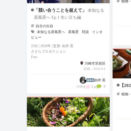
植物
「競い合うことを超えて」
未知なる
原風景へ Ep.1 生い立ち編
自分の出自
未知なる原風景へ
原風景
対談
インタ
ビュー
23分 | 2026年 | 監督: 由井 英
ささらプロダクション
Free
川崎市宮前区
投稿：2026.6.6
由井 英
【20
0
10再生
2 pt
植物