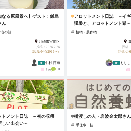
知なる原風景へ】ゲスト：飯島
アロットメント日誌 ～イギ
さん
猛暑と、アロットメント猫～
古老の話
植物・農作物
川崎市宮前区
投稿：2026.7.26
投稿：2
記憶:令和(2019〜)
記憶:令和
中村 日南
もりし
0
1 pt
ットメント日誌 ～初の収穫
橋渡しの人・岩波金太郎さん
新しい出会い～
手仕事・技