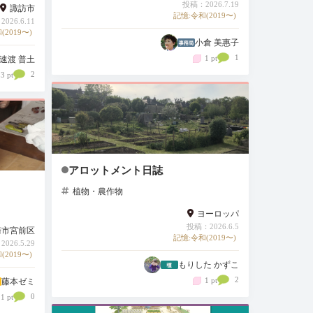
投稿：2026.7.19
諏訪市
記憶:令和(2019〜)
026.6.11
(2019〜)
小倉 美惠子
1
1 pt
速渡 普土
2
3 pt
アロットメント日誌
植物・農作物
ヨーロッパ
投稿：2026.6.5
崎市宮前区
記憶:令和(2019〜)
026.5.29
(2019〜)
もりした かずこ
2
1 pt
藤本ゼミ
0
1 pt