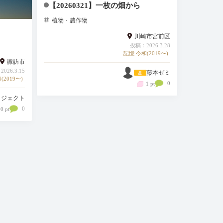
【20260321】一枚の畑から
植物・農作物
川崎市宮前区
投稿：2026.3.28
記憶:令和(2019〜)
諏訪市
026.3.15
藤本ゼミ
(2019〜)
0
1 pt
ロジェクト
0
0 pt