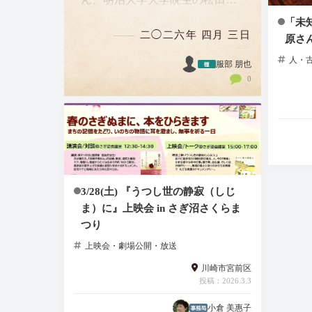
沙さん、そして御師の私もお招
「未
二◯二六年 四月 三日
原さ
きいただき、60分のトークセッ
人・
ションを行いました。 客席がほ
服部 朋也
0
ぼ埋まるような約100人のお客様
にお迎えい…
3/28(土) 『うつし世の静寂（しじ
ま）に』上映会 in さぎ沼さくらま
つり
上映会・劇場公開・放送
川崎市宮前区
投稿：2026.3.3
小倉 美惠子