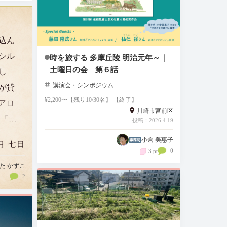
込ん
シル
時を旅する 多摩丘陵 明治元年～｜
土曜日の会 第６話
し
講演会・シンポジウム
が貸
¥2,200〜【残り10/30名】
【終了】
：アロ
川崎市宮前区
 「空
投稿：2026.4.19
あり
小倉 美惠子
月 七日
す
0
3 pt
芽吹く
た かずこ
2
良い