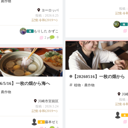
・農作物
投稿：2
ヨーロッパ
記憶:令和
投稿：2026.6.25
記憶:令和(2019〜)
もりした かずこ
0
2 pt
【20260516】一枚の畑から
26/5/16】一枚の畑から海へ
植物・農作物
・農作物
川
投稿：2
川崎市宮前区
記憶:令和
投稿：2026.5.24
記憶:令和(2019〜)
藤本ゼミ
0