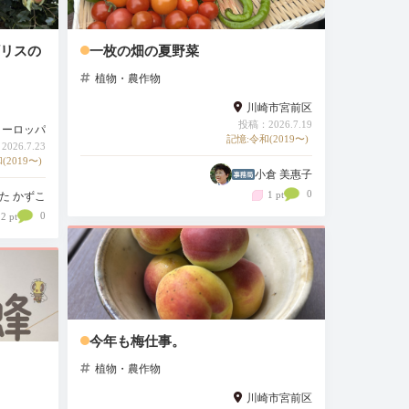
リスの
一枚の畑の夏野菜
植物・農作物
川崎市宮前区
投稿：2026.7.19
ヨーロッパ
記憶:令和(2019〜)
026.7.23
(2019〜)
小倉 美惠子
0
1 pt
た かずこ
0
2 pt
今年も梅仕事。
植物・農作物
川崎市宮前区