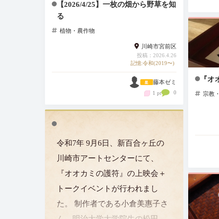
【2026/4/25】一枚の畑から野草を知
る
植物・農作物
川崎市宮前区
投稿：2026.4.26
記憶:令和(2019〜)
『オ
藤本ゼミ
0
1 pt
宗教
令和7年 9月6日、新百合ヶ丘の
川崎市アートセンターにて、
『オオカミの護符』の上映会＋
トークイベントが行われまし
た。 制作者である小倉美惠子さ
ん、明治大学大学院生の松田理