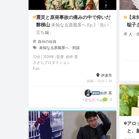
震災と原発事故の痛みの中で仰いだ
【未
磐梯山
聡子
未知なる原風景へ Ep.2「生い
立ち編」
人・
自分の出自
未知なる原風景へ
対談
35分 | 2026年 | 監督: 由井 英
ささらプロダクション
Free
伊達市
投稿：2026.7.30
由井 英
0
8再生
0 pt
アロ
と、