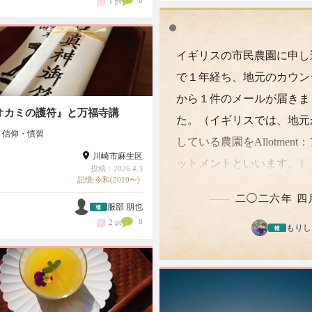
1 pt
イギリスの市民農園に申し
で１年経ち、地元のカウン
から１件のメールが届きま
オカミの護符』と万福寺講
た。（イギリスでは、地元
・信仰・慣習
している農園をAllotment
川崎市麻生区
ットメントといいます。）
投稿：2026.4.3
記憶:令和(2019〜)
いているアロットメントが
二◯二六年 四
ます。見学してから決めま
服部 朋也
0
2 pt
か？」 春になり、草木が
もりし
季節になんてタイミングの
知らせだろ…