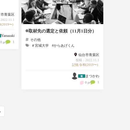
台市青葉区
022.11.1
(2019〜)
取材先の選定と依頼（11月1日分）
Yamazaki
その他
1
0 pt
＃宮城大学
#からあげくん
仙台市青葉区
投稿：2022.11.1
記憶:令和(2019〜)
まつかわ
1
0 pt
›