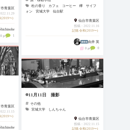
杜の香り
カフェ
コーヒー
欅
サイフ
台市青葉区
ォン
宮城大学
仙台駅
22.11.29
(2019〜)
仙台市青葉区
投稿：2022.11.16
Shichinohe
記憶:令和(2019〜)
1
0 pt
由井 英
0
0 pt
11月11日 撮影
その他
台市青葉区
宮城大学
しんちゃん
22.11.15
(2019〜)
仙台市青葉区
投稿：2022.11.15
Shichinohe
記憶:令和(2019〜)