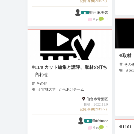
記憶:令和(2019〜)
照井 麻美弥
1
0 pt
取材（
その
11/8 カット編集と講評、取材の打ち
＃宮
合わせ
その他
＃宮城大学
からあげチーム
仙台市青葉区
投稿：2022.11.9
記憶:令和(2019〜)
Shichinohe
1101
1
0 pt