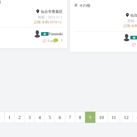
他
その他
仙台市青葉区
仙
投稿：2022.11.1
投稿：2
記憶:令和(2019〜)
記憶:令和
Yamazaki
1
0 pt
‹
1
2
3
4
5
6
7
8
9
10
11
12