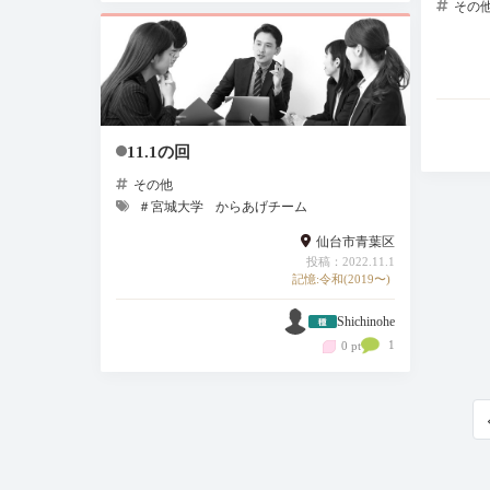
その
11.1の回
その他
＃宮城大学
からあげチーム
仙台市青葉区
投稿：2022.11.1
記憶:令和(2019〜)
Shichinohe
1
0 pt