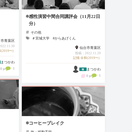
感性演習中間合同講評会（11月22日
分）
その他
＃宮城大学
#からあげくん
台市青葉区
22.11.30
仙台市青葉区
(2019〜)
投稿：2022.11.29
記憶:令和(2019〜)
まつかわ
1
0 pt
まつかわ
1
0 pt
コーヒーブレイク
旅・移動手段