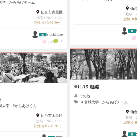
大学
からあげチーム
仙
仙台市青葉区
投稿：20
投稿：2022.11.24
記憶:令和
記憶:令和(2019〜)
Shichinohe
1
0 pt
11/15 粗編
その他
他
＃宮城大学
からあげチーム
城大学
#からあげくん
仙
仙台市太白区
投稿：20
投稿：2022.11.15
記憶:令和
記憶:令和(2019〜)