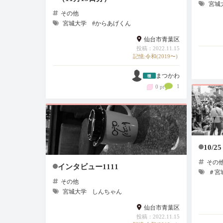
宮城
その他
宮城大学
#からあげくん
仙台市青葉区
投稿：2022.11.15
記憶:令和(2019〜)
まつかわ
1
0 pt
10/25
その
インタビュー1111
＃宮
その他
宮城大学
しんちゃん
仙台市青葉区
投稿：2022.11.15