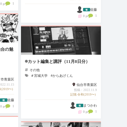
1
0 pt
佐藤
1
0 pt
仙台の魅
カット編集と講評（11月8日分）
その他
＃宮城大学
#からあげくん
台市青葉区
22.11.15
仙台市青葉区
(2019〜)
投稿：2022.11.9
記憶:令和(2019〜)
佐藤
まつかわ
1
0 pt
1
0 pt