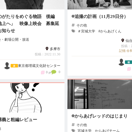
のがたりをめぐる物語 後編
追撮の計画（11月29日分）
地上へ」 映像上映会 募集延
その他
お知らせ
＃宮城大学
#からあげくん
会・劇場公開・放送
仙
投稿：20
多摩市
記憶:令和
投稿：2022.11.30
東京都埋蔵文化財センター
0
0 pt
からあげレッドのはじまり
講義と粗編レビュー
その他
他
宮城大学
からあげチーム