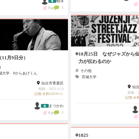
相澤
1
0 pt
10月25日 なぜジャズから
11月9日分）
力が伝わるのか
他
その他
城大学
#からあげくん
宮城大学
仙台市青葉区
仙
投稿：2022.11.9
投稿：20
記憶:令和(2019〜)
記憶:令和
まつかわ
1
0 pt
1025