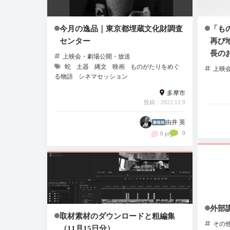
今月の逸品｜東京都埋蔵文化財調査
「も
センター
再び
長の
上映会・劇場公開・放送
蛇
土器
縄文
映画
ものがたりをめぐ
上映
る物語
シネマセッション
多摩市
投稿：2022.12.9
由井 英
0
0 pt
外部
取材素材のダウンロードと粗編集
その
（11月15日分）