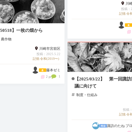
川
投稿：20
記憶:令和
250518】一枚の畑から
・農作物
川崎市宮前区
投稿：2025.5.22
記憶:令和(2019〜)
藤本ゼミ
1
2 pt
【2025/03/22】 第一回諏
議に向けて
制度・仕組み
投稿：2
記憶:令和
諏訪のたね プ