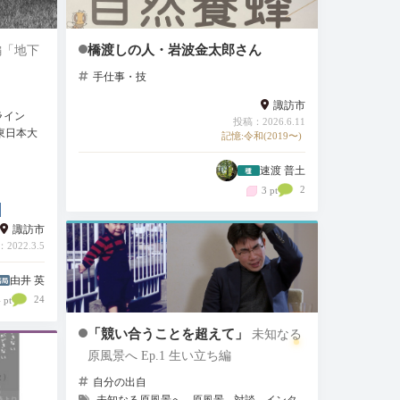
橋渡しの人・岩波金太郎さん
編「地下
手仕事・技
諏訪市
ライン
投稿：2026.6.11
東日本大
記憶:令和(2019〜)
速渡 普土
2
3 pt
諏訪市
2022.3.5
由井 英
24
 pt
「競い合うことを超えて」
未知なる
原風景へ Ep.1 生い立ち編
自分の出自
未知なる原風景へ
原風景
対談
インタ