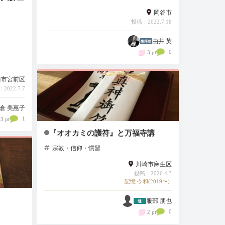
岡谷市
投稿：2022.7.18
由井 英
0
3 pt
崎市宮前区
2022.7.7
倉 美惠子
1
3 pt
『オオカミの護符』と万福寺講
宗教・信仰・慣習
川崎市麻生区
投稿：2026.4.3
記憶:令和(2019〜)
服部 朋也
0
2 pt