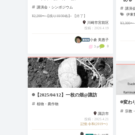
講演会・シンポジウム
講演
伊東
¥2,200〜【残り10/30名】
【終了】
川崎市宮前区
¥3,300
投稿：2026.4.19
小倉 美惠子
0
3 pt
【2025/04/12】一枚の畑@諏訪
変わ
植物・農作物
宗教
諏訪市
投稿：2025.4.21
記憶:令和(2019〜)