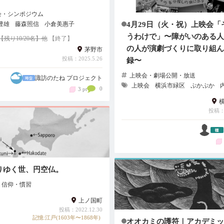
会・シンポジウム
4月29日（火・祝）上映会「
豊雄
藤森照信
小倉美惠子
うわけで」〜障がいのある人
〜【残り10/20名】他
【終了】
の人が演劇づくりに取り組ん
茅野市
投稿：2025.5.26
録〜
上映会・劇場公開・放送
諏訪のたね プロジェクト
上映会
横浜市緑区
ぷかぷか
0
3 pt
投稿：2
りゆく世、円空仏。
・信仰・慣習
上ノ国町
投稿：2022.12.30
記憶:江戸(1603年〜1868年)
オオカミの護符｜アカデミッ