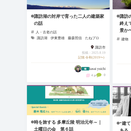
諏訪湖の対岸で育った二人の建築家
諏訪
の話
終え
景か
人・古老の話
諏訪湖
伊東豊雄
藤森照信
たねプロ
建物
諏訪市
投稿：2025.8.19
記憶:令和(2019〜)
kasai yuichi
0
4 pt
時を旅する 多摩丘陵 明治元年～｜
“建て
土曜日の会 第６話
ある