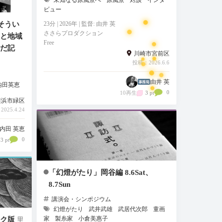
ビュー
そうい
23分 | 2026年 | 監督: 由井 英
ささらプロダクション
と地域
Free
だ記
川崎市宮前区
投稿：2026.6.6
由井 英
内田英恵
0
10再生
3 pt
横浜市緑区
025.4.24
内田 英恵
0
3 pt
「幻燈がたり」岡谷編 8.6Sat、
8.7Sun
講演会・シンポジウム
幻燈がたり
武井武雄
武居代次郎
童画
ク版
家
製糸家
小倉美惠子
里