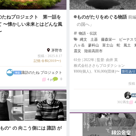
のたねプロジェクト 第一話を
ものがたりをめぐる物語
前
て 〜懐かしい未来とはどんな風
の国へ」
〜
物語・伝説
縄文
土器
藤森栄一
ビーナス
八ヶ岳
蓼科山
富士山
蛇
風土
茅野市
震災
陸前高田市
投稿：2025.8.17
61分 | 2022年 | 監督: 由井 英
記憶:令和(2019〜)
株式会社ささらプロダクション
¥800(個人)、¥36,000(団体)〜
割引あり
諏訪のたね プロジェクト
0
4 pt
投稿：
302再生
4
もの” の 向こう側には 諏訪 が