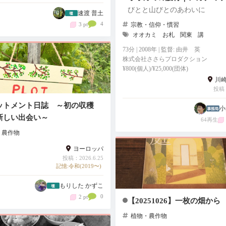
びとと山びとのあわいに
速渡 普土
4
3 pt
宗教・信仰・慣習
オオカミ
お札
関東
講
73分 | 2008年 | 監督: 由井 英
株式会社ささらプロダクション
¥800(個人)/¥25,000(団体)
川
投稿：
ットメント日誌 ～初の収穫
小
新しい出会い～
64再生
・農作物
ヨーロッパ
投稿：2026.6.25
記憶:令和(2019〜)
もりした かずこ
0
2 pt
【20251026】一枚の畑から
植物・農作物