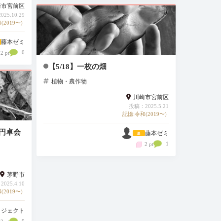
崎市宮前区
25.10.29
(2019〜)
藤本ゼミ
0
2 pt
【5/18】一枚の畑
植物・農作物
川崎市宮前区
投稿：2025.5.21
記憶:令和(2019〜)
訪円卓会
藤本ゼミ
1
2 pt
茅野市
025.4.10
(2019〜)
ロジェクト
0