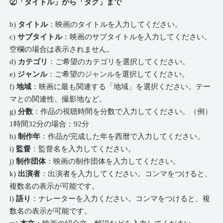
②「タイトル」から「タグ」まで
b)
タイトル
：映画のタイトルを入力してください。
c)
サブタイトル
：映画のサブタイトルを入力してください。
空欄の場合は表示されません。
d)
カテゴリ
：ご希望のカテゴリを選択してください。
e)
ジャンル
：ご希望のジャンルを選択してください。
f)
地域
：映画に最も関連する「地域」を選択ください。テー
マとの関連性、撮影地など。
g)
分数
：作品の視聴時間を分数で入力してください。（例）
1時間32分の場合：92分
h)
制作年
：作品が完成した年を西暦で入力してください。
i)
監督
：監督名を入力してください。
j)
制作団体
：映画の制作団体を入力してください。
k)
出演者
：出演者を入力してください。コンマをつけると、
複数名の表示が可能です。
l)
語り
：ナレーターを入力ください。コンマをつけると、複
数名の表示が可能です。