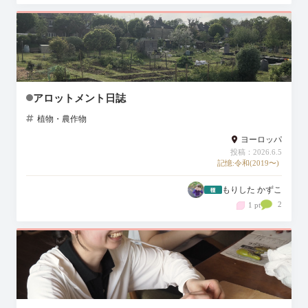
アロットメント日誌
植物・農作物
ヨーロッパ
投稿：2026.6.5
記憶:令和(2019〜)
もりした かずこ
2
1 pt