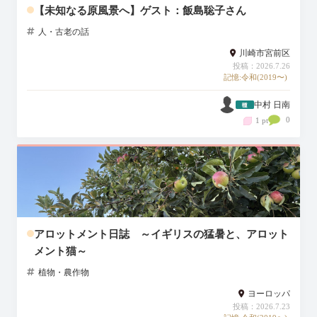
【未知なる原風景へ】ゲスト：飯島聡子さん
人・古老の話
川崎市宮前区
投稿：2026.7.26
記憶:令和(2019〜)
中村 日南
0
1 pt
アロットメント日誌 ～イギリスの猛暑と、アロット
メント猫～
植物・農作物
ヨーロッパ
投稿：2026.7.23