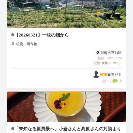
【20260321】一枚の畑から
植物・農作物
川崎市宮前区
投稿：2026.3.28
記憶:令和(2019〜)
藤本ゼミ
0
1 pt
「未知なる原風景へ」小倉さんと髙原さんの対談より