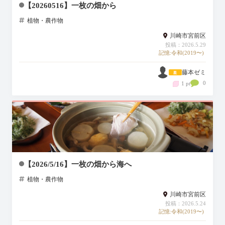
【20260516】一枚の畑から
植物・農作物
川崎市宮前区
投稿：2026.5.29
記憶:令和(2019〜)
藤本ゼミ
0
1 pt
【2026/5/16】一枚の畑から海へ
植物・農作物
川崎市宮前区
投稿：2026.5.24
記憶:令和(2019〜)