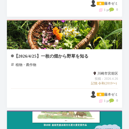
藤本ゼミ
0
1 pt
【2026/4/25】一枚の畑から野草を知る
植物・農作物
川崎市宮前区
投稿：2026.4.26
記憶:令和(2019〜)
藤本ゼミ
0
1 pt