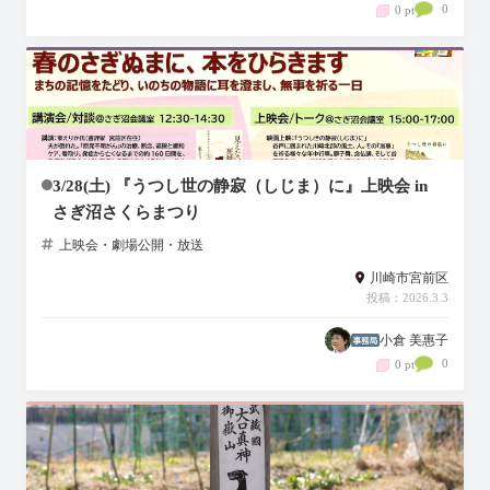
0
0 pt
3/28(土) 『うつし世の静寂（しじま）に』上映会 in
さぎ沼さくらまつり
上映会・劇場公開・放送
川崎市宮前区
投稿：2026.3.3
小倉 美惠子
0
0 pt