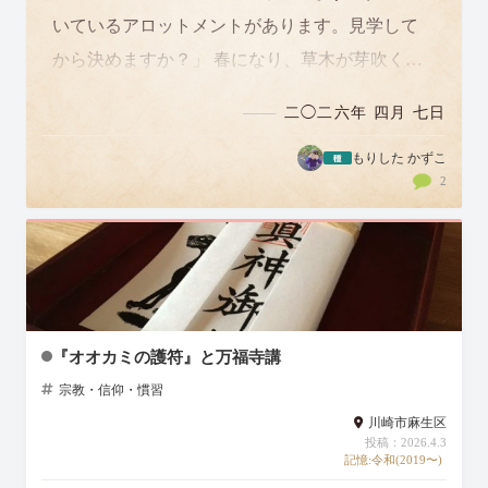
いているアロットメントがあります。見学して
から決めますか？」 春になり、草木が芽吹く季
節になんてタイミングの良い知らせだろ…
二◯二六年 四月 七日
もりした かずこ
2
『オオカミの護符』と万福寺講
宗教・信仰・慣習
川崎市麻生区
投稿：2026.4.3
記憶:令和(2019〜)