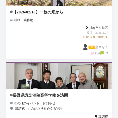
【2026/02/10】一枚の畑から
植物・農作物
川崎市宮前区
投稿：2026.2.27
記憶:令和(2019〜)
藤本ゼミ
0
0 pt
長野県諏訪清陵高等学校を訪問
その他のイベント・お知らせ
諏訪式
ものがたりをめぐる物語
諏訪市