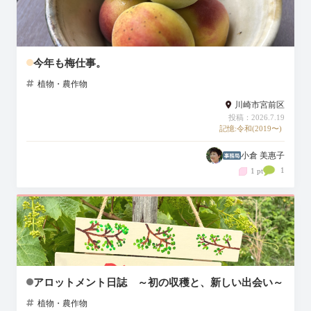
今年も梅仕事。
植物・農作物
川崎市宮前区
投稿：2026.7.19
記憶:令和(2019〜)
小倉 美惠子
1
1 pt
アロットメント日誌 ～初の収穫と、新しい出会い～
植物・農作物