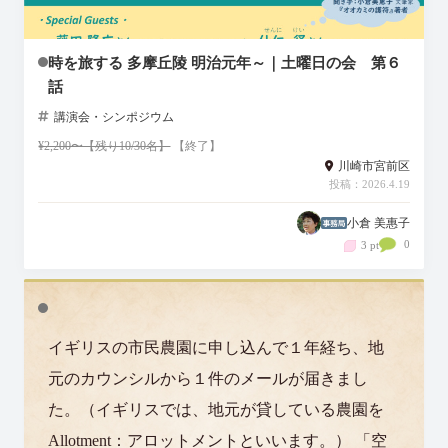
時を旅する 多摩丘陵 明治元年～｜土曜日の会 第６
話
講演会・シンポジウム
¥2,200〜【残り10/30名】
【終了】
川崎市宮前区
投稿：2026.4.19
小倉 美惠子
0
3 pt
イギリスの市民農園に申し込んで１年経ち、地
元のカウンシルから１件のメールが届きまし
た。（イギリスでは、地元が貸している農園を
Allotment：アロットメントといいます。） 「空