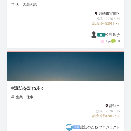
人・古老の話
川崎市宮前区
投稿：2026.3.24
記憶:令和(2019〜)
松田 理沙
0
1 pt
諏訪を訪ね歩く
生業・仕事
諏訪市
投稿：2026.3.15
記憶:令和(2019〜)
諏訪のたね プロジェクト