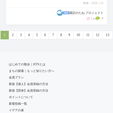
投稿：2026.1.23
諏訪のたね プロジェクト
0
1 pt
1
2
3
4
5
6
7
8
9
10
11
12
13
はじめての散歩｜HTNとは
まちの探索｜もっと知りたい方へ
会員プラン
新規【個人】会員登録の方法
新規【団体】会員登録の方法
ポイントについて
新着投稿一覧
イデアの泉