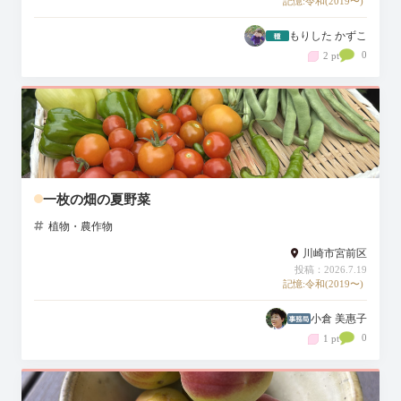
記憶:令和(2019〜)
もりした かずこ
0
2 pt
一枚の畑の夏野菜
植物・農作物
川崎市宮前区
投稿：2026.7.19
記憶:令和(2019〜)
小倉 美惠子
0
1 pt