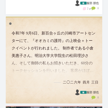
服部 朋也
0
2 pt
令和7年 9月6日、新百合ヶ丘の川崎市アートセン
ターにて、『オオカミの護符』の上映会＋トー
クイベントが行われました。 制作者である小倉
美惠子さん、明治大学大学院生の松田理沙さ
ん、そして御師の私もお招きいただき、60分の
トークセッションを行いました。 客席がほぼ埋
まるような約100人のお客様にお迎えい…
二◯二六年 四月 三日
服部 朋也
0