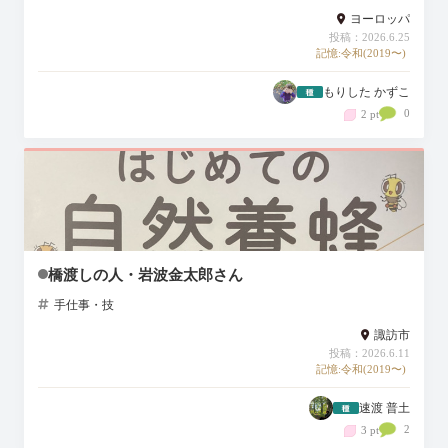
ヨーロッパ
投稿：2026.6.25
記憶:令和(2019〜)
もりした かずこ
0
2 pt
橋渡しの人・岩波金太郎さん
手仕事・技
諏訪市
投稿：2026.6.11
記憶:令和(2019〜)
速渡 普土
2
3 pt