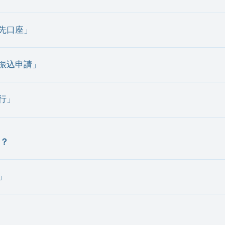
込先口座」
・振込申請」
行」
？
」