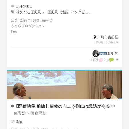
自分の出自
未知なる原風景へ
原風景
対談
インタビュー
23分 | 2026年 | 監督: 由井 英
ささらプロダクション
Free
川崎市宮前区
投稿：2026.6.6
由井 英
0
10再生
3 pt
【配信映像 前編】建物の向こう側には諏訪がある
伊
東豊雄 × 藤森照信
建物