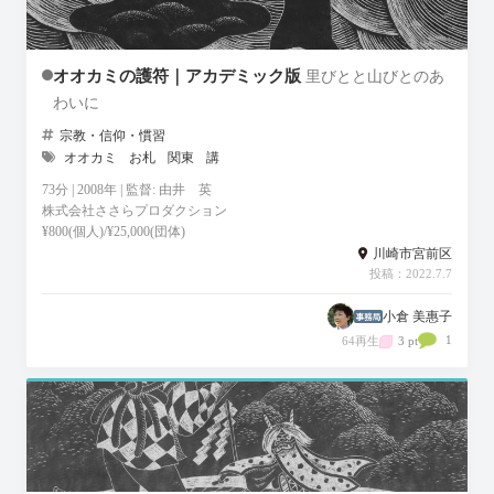
オオカミの護符｜アカデミック版
里びとと山びとのあ
わいに
宗教・信仰・慣習
オオカミ
お札
関東
講
73分 | 2008年 | 監督: 由井 英
株式会社ささらプロダクション
¥800(個人)/¥25,000(団体)
川崎市宮前区
投稿：2022.7.7
小倉 美惠子
1
64再生
3 pt