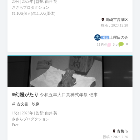
20分 | 2023年 | 監督: 由井 英
ささらプロダクション
¥1,100(個人)/¥11,000(団体)
川崎市高津区
投稿：2023.12.28
土曜日の会
0
11再生
0 pt
幻燈がたり
令和五年大口真神式年祭 催事
古文書・映像
16分 | 2023年 | 監督: 由井 英
ささらプロダクション
Free
青梅市
投稿：2023.7.26