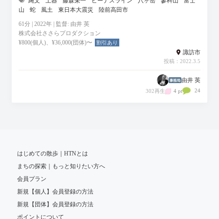
縄文
土器
藤森栄一
ビーナスライン
八ヶ岳
蓼科山
富士
山
蛇
風土
東日本大震災
陸前高田市
61分 | 2022年 | 監督: 由井 英
株式会社ささらプロダクション
¥800(個人)、¥36,000(団体)〜
割引あり
諏訪市
投稿：2022.3.5
由井 英
24
302再生
4 pt
はじめての散歩｜HTNとは
まちの探索｜もっと知りたい方へ
会員プラン
新規【個人】会員登録の方法
新規【団体】会員登録の方法
ポイントについて