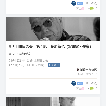
土曜日の会
0
0再生
1 pt
「土曜日の会」第４話 藤原新也（写真家・作家）
人・古老の話
58分 | 2024年 | 監督: 土曜日の会
¥2,750(個人)、¥11,000(団体)〜
割引あり
川崎市高津区
投稿：2024.11.8
土曜日の会
0
0再生
1 pt