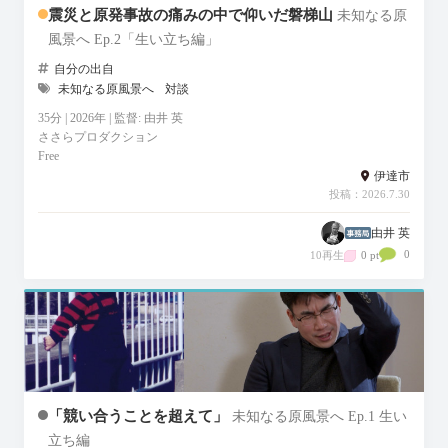
震災と原発事故の痛みの中で仰いだ磐梯山
未知なる原
風景へ Ep.2「生い立ち編」
自分の出自
未知なる原風景へ
対談
35分 | 2026年 | 監督: 由井 英
ささらプロダクション
Free
伊達市
投稿：2026.7.30
由井 英
0
10再生
0 pt
「競い合うことを超えて」
未知なる原風景へ Ep.1 生い
立ち編