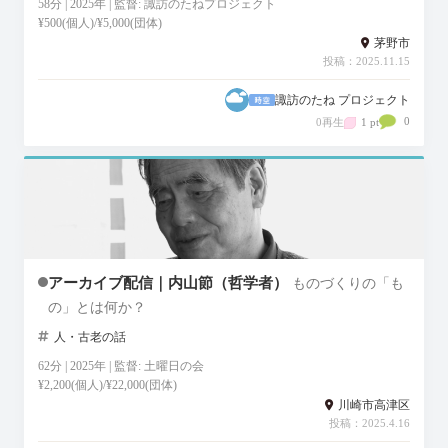
58分 | 2025年 | 監督: 諏訪のたねプロジェクト
¥500(個人)/¥5,000(団体)
茅野市
投稿：2025.11.15
諏訪のたね プロジェクト
0
0再生
1 pt
アーカイブ配信｜内山節（哲学者）
ものづくりの「も
の」とは何か？
人・古老の話
62分 | 2025年 | 監督: 土曜日の会
¥2,200(個人)/¥22,000(団体)
川崎市高津区
投稿：2025.4.16