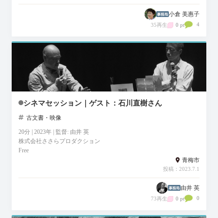
小倉 美惠子
4
35再生
0 pt
シネマセッション｜ゲスト：石川直樹さん
古文書・映像
20分 | 2023年 | 監督: 由井 英
株式会社ささらプロダクション
Free
青梅市
投稿：2023.7.1
由井 英
0
73再生
0 pt