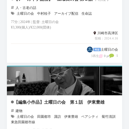
人・古老の話
土曜日の会
中村桂子
アーカイブ配信
生命誌
77分 | 2024年 | 監督: 土曜日の会
¥3,300(個人)/¥22,000(団体)
川崎市高津区
投稿：2024.4.16
土曜日の会
1
3再生
0 pt
【編集小作品】土曜日の会 第１話 伊東豊雄
建物
土曜日の会
田園都市
諏訪
伊東豊雄
ペアシティ
菊竹清訓
東急田園都市線