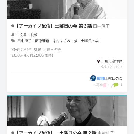
【アーカイブ配信】土曜日の会 第３話
田中優子
古文書・映像
田中優子
藤原新也
志村ふくみ
猫
土曜日の会
73分 | 2024年 | 監督: 土曜日の会
¥3,300(個人)/¥22,000(団体)
川崎市高津区
投稿：2024.7.5
土曜日の会
1
9再生
1 pt
【アーカイブ配信】 土曜日の会 第２話
中村桂子