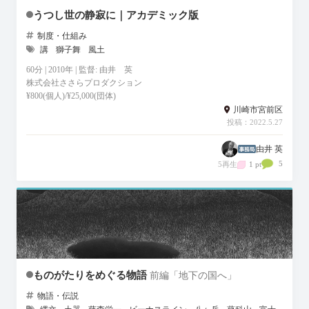
うつし世の静寂に｜アカデミック版
制度・仕組み
講
獅子舞
風土
60分 | 2010年 | 監督: 由井 英
株式会社ささらプロダクション
¥800(個人)/¥25,000(団体)
川崎市宮前区
投稿：2022.5.27
由井 英
5
5再生
1 pt
ものがたりをめぐる物語
前編「地下の国へ」
物語・伝説