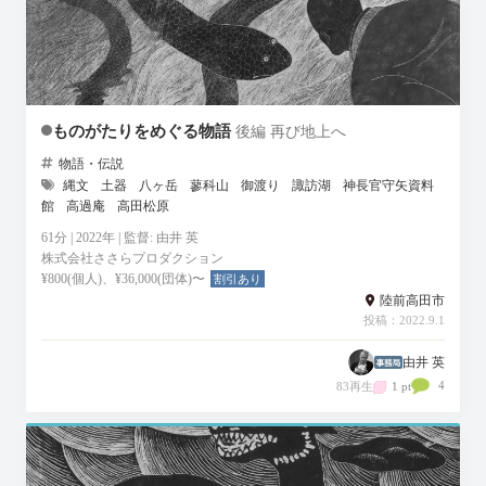
ものがたりをめぐる物語
後編 再び地上へ
物語・伝説
縄文
土器
八ヶ岳
蓼科山
御渡り
諏訪湖
神長官守矢資料
館
高過庵
高田松原
61分 | 2022年 | 監督: 由井 英
株式会社ささらプロダクション
¥800(個人)、¥36,000(団体)〜
割引あり
陸前高田市
投稿：2022.9.1
由井 英
4
83再生
1 pt