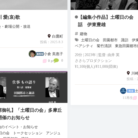
 愛(哀)歌
【編集小作品】土曜日の会 
話 伊東豊雄
会・劇場公開・放送
建物
白鷹町
土曜日の会
田園都市
諏訪
伊
投稿：2025.8.3
ペアシティ
菊竹清訓
東急田園都市
小倉 美惠子
20分 | 2023年 | 監督: 由井 英
0
ささらプロダクション
0 pt
¥1,100(個人)/¥11,000(団体)
川
投稿：20
11再生
席御礼】「土曜日の会」多摩丘
開催のお知らせ
他のイベント・お知らせ
日の会
トークセッション
アンジュ