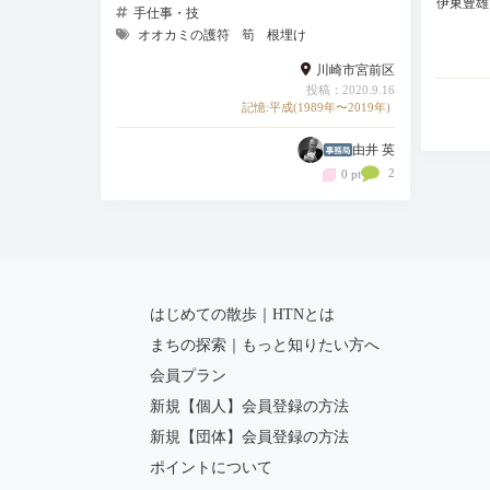
伊東豊雄
手仕事・技
オオカミの護符
筍
根埋け
川崎市宮前区
投稿：2020.9.16
記憶:平成(1989年〜2019年)
由井 英
2
0 pt
はじめての散歩｜HTNとは
まちの探索｜もっと知りたい方へ
会員プラン
新規【個人】会員登録の方法
新規【団体】会員登録の方法
ポイントについて