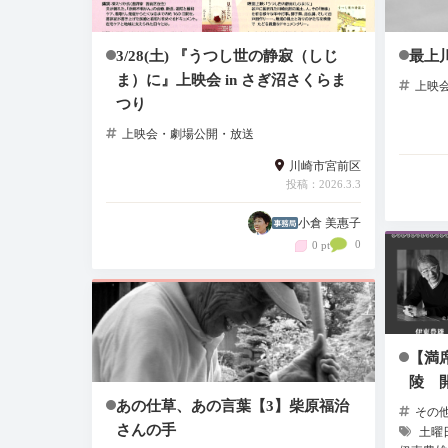
3/28(土) 『うつし世の静寂（しじ
最上川
ま）に』上映会 in さぎ沼さくらま
上映
つり
上映会・劇場公開・放送
川崎市宮前区
投稿：2026.3.3
小倉 美惠子
0
0 pt
【満
陵 
あの仕草、あの言葉【3】柴原福治
その
さんの手
土曜