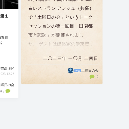
＆レストラン アンジュ（共催）
第１
で「土曜日の会」というトーク
セッションの第一回目「田園都
市と諏訪」が開催されまし
東豊雄
線
た。 ゲストは建築家の伊東豊雄
さん。主催者の一人であるささ
二◯二三年 一◯月 二四日
らプロダクションの由井英さん
崎市高津区
が、ゲストから仕事にまつわる
土曜日の会
23.12.28
0
「もの語り」を引き出していく
土曜日の会
という形で第一部…
0
0 pt