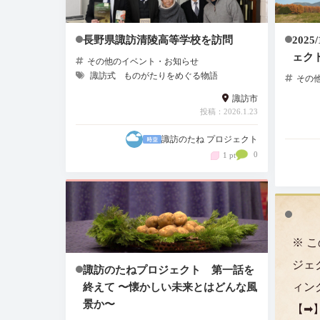
長野県諏訪清陵高等学校を訪問
202
ェク
その他のイベント・お知らせ
諏訪式
ものがたりをめぐる物語
その
諏訪市
投稿：2026.1.23
諏訪のたね プロジェクト
0
1 pt
※ 
ジェ
諏訪のたねプロジェクト 第一話を
終えて 〜懐かしい未来とはどんな風
ィン
景か〜
【➡