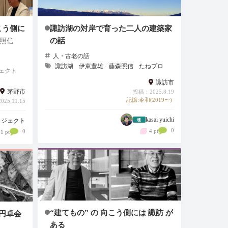
こう側に
諏訪湖の対岸で育った二人の建築家
の話
森照信
人・古老の話
諏訪湖
伊東豊雄
藤森照信
たねプロ
ロジェクト
諏訪市
茅野市
投稿：2025.8.19
記憶:令和(2019〜)
25.11.15
kasai yuichi
ロジェクト
0
4 pt
0
1 pt
“建てもの” の 向こう側には 諏訪 が
訪円卓会
ある