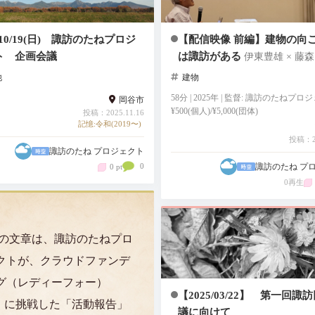
5/10/19(日) 諏訪のたねプロジ
【配信映像 前編】建物の向
ト 企画会議
は諏訪がある
伊東豊雄 × 藤
他
建物
58分 | 2025年 | 監督: 諏訪のたねプ
岡谷市
¥500(個人)/¥5,000(団体)
投稿：2025.11.16
記憶:令和(2019〜)
投稿：20
諏訪のたね プロジェクト
0
諏訪のたね プ
0 pt
0再生
この文章は、諏訪のたねプロ
クトが、クラウドファンデ
グ（レディーフォー）
【2025/03/22】 第一回諏
】に挑戦した「活動報告」
議に向けて