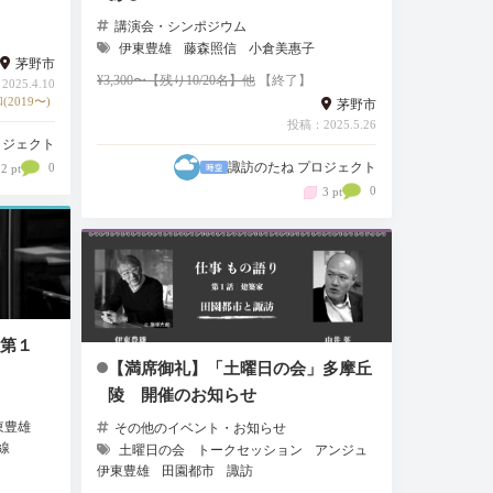
講演会・シンポジウム
伊東豊雄
藤森照信
小倉美惠子
茅野市
¥3,300〜【残り10/20名】他
【終了】
025.4.10
(2019〜)
茅野市
投稿：2025.5.26
ロジェクト
諏訪のたね プロジェクト
0
2 pt
0
3 pt
第１
【満席御礼】「土曜日の会」多摩丘
陵 開催のお知らせ
東豊雄
その他のイベント・お知らせ
線
土曜日の会
トークセッション
アンジュ
伊東豊雄
田園都市
諏訪