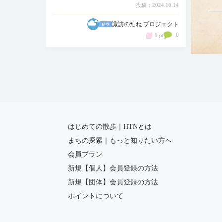
さん
投稿：2024.10.14
らプ
諏訪のたね プロジェクト
が、
0
1 pt
「も
とい
はじめての散歩｜HTNとは
まちの探索｜もっと知りたい方へ
会員プラン
新規【個人】会員登録の方法
新規【団体】会員登録の方法
ポイントについて