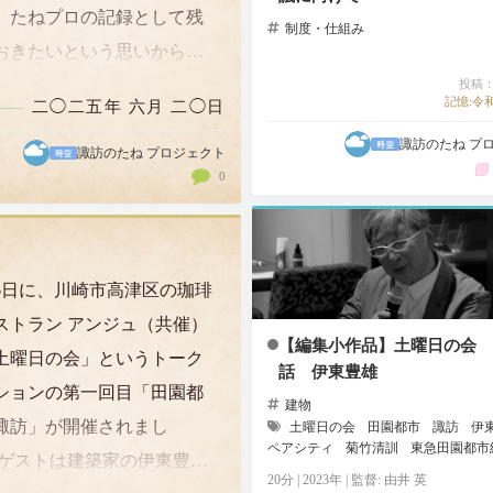
。たねプロの記録として残
制度・仕組み
おきたいという思いから、
記」として、ここに投稿し
投稿：2
記憶:令和
二◯二五年 六月 二◯日
。 麻衣子さんから、「支援
諏訪のたね プ
のスタートは1万円からです
諏訪のたね プロジェクト
0
 改めて思ったのですが、
周りから…
16日に、川崎市高津区の珈琲
ストラン アンジュ（共催）
【編集小作品】土曜日の会 
土曜日の会」というトーク
話 伊東豊雄
ションの第一回目「田園都
建物
諏訪」が開催されまし
土曜日の会
田園都市
諏訪
伊
ペアシティ
菊竹清訓
東急田園都市
 ゲストは建築家の伊東豊雄
20分 | 2023年 | 監督: 由井 英