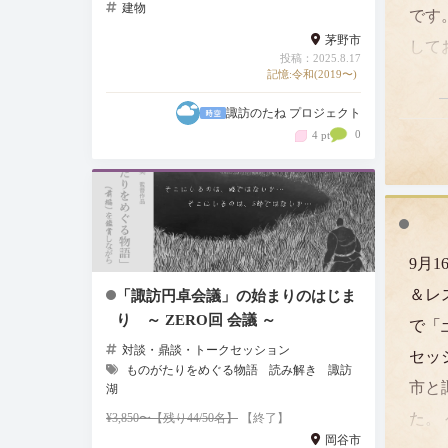
建物
です
茅野市
して
投稿：2025.8.17
記憶:令和(2019〜)
「私
ます
諏訪のたね プロジェクト
0
4 pt
金額
か？
私の
9月
＆レ
「諏訪円卓会議」の始まりのはじま
り ～ ZERO回 会議 ～
で「
対談・鼎談・トークセッション
セッ
ものがたりをめぐる物語
読み解き
諏訪
市と
湖
た。
¥3,850〜【残り44/50名】
【終了】
岡谷市