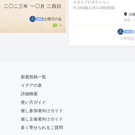
。主催者の一人であるささ
ささらプロダクション
二◯二三年 一◯月 二四日
¥1,100(個人)/¥11,000(団体)
ロダクションの由井英さん
川
ゲストから仕事にまつわる
土曜日の会
投稿：20
0
の語り」を引き出していく
う形で第一部…
11再生
新着投稿一覧
イデアの泉
詳細検索
使い方ガイド
催し参加者向けガイド
催し主催者向けガイド
多く寄せられるご質問