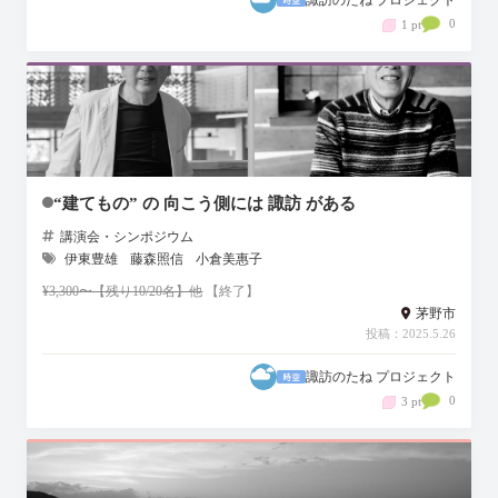
0
1 pt
“建てもの” の 向こう側には 諏訪 がある
講演会・シンポジウム
伊東豊雄
藤森照信
小倉美惠子
¥3,300〜【残り10/20名】他
【終了】
茅野市
投稿：2025.5.26
諏訪のたね プロジェクト
0
3 pt