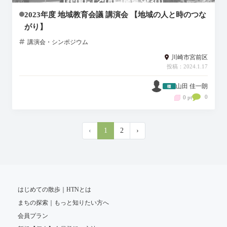
2023年度 地域教育会議 講演会 【地域の人と時のつな
がり】
講演会・シンポジウム
川崎市宮前区
投稿：2024.1.17
山田 佳一朗
0
0 pt
‹
1
2
›
はじめての散歩｜HTNとは
まちの探索｜もっと知りたい方へ
会員プラン