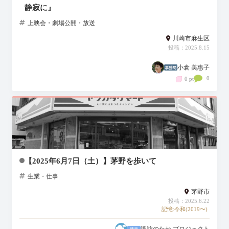
静寂に』
上映会・劇場公開・放送
川崎市麻生区
投稿：2025.8.15
小倉 美惠子
0
0 pt
【2025年6月7日（土）】茅野を歩いて
生業・仕事
茅野市
投稿：2025.6.22
記憶:令和(2019〜)
諏訪のたね プロジェクト