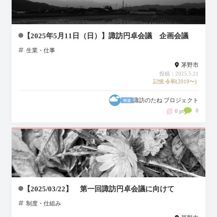
【2025年5月11日（日）】諏訪円卓会議 企画会議
生業・仕事
茅野市
投稿：2025.5.21
記憶:令和(2019〜)
諏訪のたね プロジェクト
0
0 pt
【2025/03/22】 第一回諏訪円卓会議に向けて
制度・仕組み