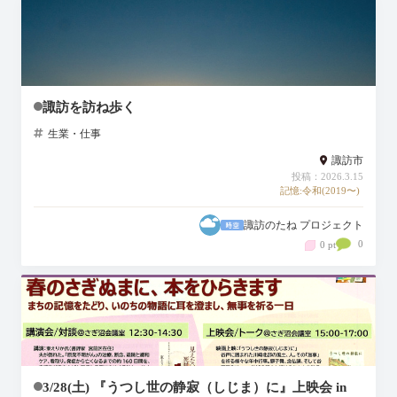
諏訪を訪ね歩く
生業・仕事
諏訪市
投稿：2026.3.15
記憶:令和(2019〜)
諏訪のたね プロジェクト
0
0 pt
3/28(土) 『うつし世の静寂（しじま）に』上映会 in