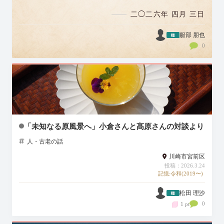
まるような約100人のお客様にお迎えい…
二◯二六年 四月 三日
服部 朋也
0
「未知なる原風景へ」小倉さんと髙原さんの対談より
人・古老の話
川崎市宮前区
投稿：2026.3.24
記憶:令和(2019〜)
松田 理沙
0
1 pt