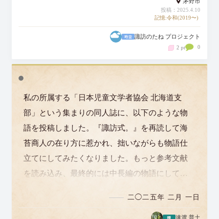
茅野市
投稿：2025.4.10
記憶:令和(2019〜)
諏訪のたね プロジェクト
0
2 pt
私の所属する「日本児童文学者協会 北海道支
部」という集まりの同人誌に、以下のような物
語を投稿しました。『諏訪式。』を再読して海
苔商人の在り方に惹かれ、拙いながらも物語仕
立てにしてみたくなりました。もっと参考文献
を読み込み、最終的には中長編の物語にして、
コンテストに応募する予定です。 参考文献
二◯二五年 二月 一日
『山…
速渡 普土