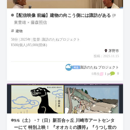
【配信映像 前編】建物の向こう側には諏訪がある
伊
東豊雄 × 藤森照信
建物
58分 | 2025年 | 監督: 諏訪のたねプロジェクト
¥500(個人)/¥5,000(団体)
茅野市
投稿：2025.11.15
諏訪のたね プロジェクト
0
0再生
1 pt
9/6（土）・7（日）新百合ヶ丘 川崎市アートセンタ
ーにて 特別上映！ 『オオカミの護符』『うつし世の