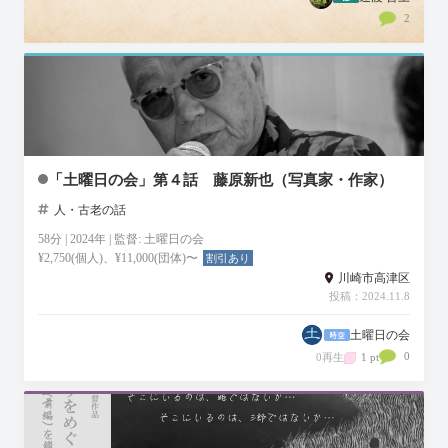
2
「土曜日の会」第４話 藤原新也（写真家・作家）
人・古老の話
58分 | 2024年 | 監督: 土曜日の会
¥2,750(個人)、¥11,000(団体)〜
割引あり
川崎市高津区
投稿：2024.11.8
土曜日の会
0
0再生
1 pt