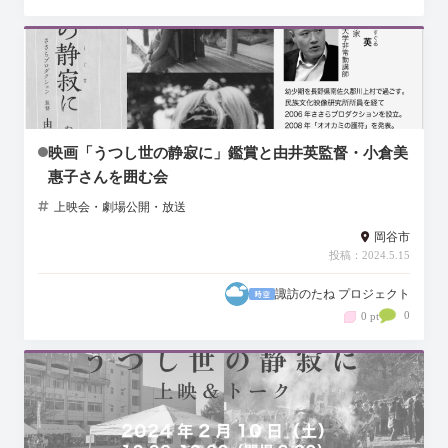
映画「うつし世の静寂に」鑑賞と由井英監督・小倉美
惠子さんを囲む会
上映会・劇場公開・放送
岡谷市
投稿：2024.5.15
諏訪のたね プロジェクト
0
0 pt