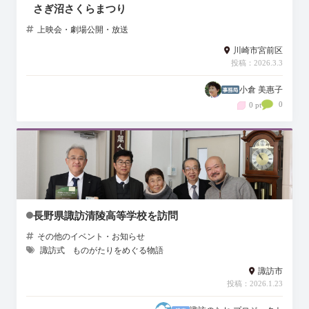
さぎ沼さくらまつり
上映会・劇場公開・放送
川崎市宮前区
投稿：2026.3.3
小倉 美惠子
0
0 pt
長野県諏訪清陵高等学校を訪問
その他のイベント・お知らせ
諏訪式
ものがたりをめぐる物語
諏訪市
投稿：2026.1.23