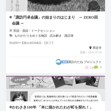
「諏訪円卓会議」の始まりのはじまり ～ ZERO回
会議 ～
対談・鼎談・トークセッション
ものがたりをめぐる物語
読み解き
諏訪湖
¥3,850〜【残り44/50名】
【終了】
岡谷市
投稿：2024.10.14
諏訪のたね プロジェクト
0
1 pt
かわさき100年 「本に描かれたわが町を探れ！」