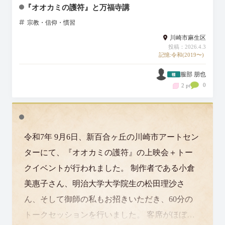
『オオカミの護符』と万福寺講
宗教・信仰・慣習
川崎市麻生区
投稿：2026.4.3
記憶:令和(2019〜)
服部 朋也
0
2 pt
令和7年 9月6日、新百合ヶ丘の川崎市アートセン
ターにて、『オオカミの護符』の上映会＋トー
クイベントが行われました。 制作者である小倉
美惠子さん、明治大学大学院生の松田理沙さ
ん、そして御師の私もお招きいただき、60分の
トークセッションを行いました。 客席がほぼ埋