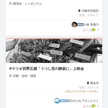
講演会・シンポジウム
川崎市宮前区
投稿：2024.8.17
小倉 美惠子
0
1 pt
マリオ四季五感「うつし世の静寂に」上映会
宗教・信仰・慣習
岡谷市
投稿：2024.5.30
記憶:江戸(1603年〜1868年)
諏訪のたね プロジェクト
0
0 pt