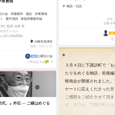
伊東豊雄
物語・伝説
日の会
田園都市
諏訪
伊東豊雄
ィ
菊竹清訓
東急田園都市線
投稿：2
記憶:令和
023年 | 監督: 由井 英
ロダクション
個人)/¥11,000(団体)
川崎市高津区
投稿：2023.12.28
土曜日の会
0
11再生
0 pt
３月４日に下諏訪町で「も
たりをめぐる物語」前後編
映画会が開催されました。
ケートに応えくださった方
ご感想をご紹介させて頂き
訪式。』外伝 ― ご縁はめぐる
す。当日は、下諏訪町をは
】
め、岡谷市、諏訪市、茅野