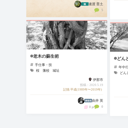
た、上諏訪のリビセン
速渡 普土
5
（ReBuilding Center JAPAN）に
寄り、マスヤゲストハウス…
老木の蘇生術
どん
手仕事・技
年中
桜
藩校
城址
どん
伊那市
投稿：2020.5.19
記憶:平成(1989年〜2019年)
由井 英
0
0 pt