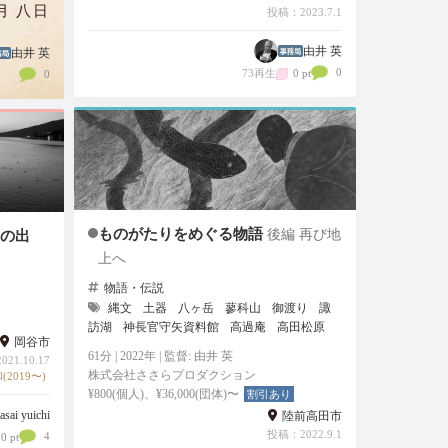
月 八日
投稿：2023.7.1
圏の
由井 英
お越
由井 英
0
73再生
0 pt
0
で
た…
ものがたりをめぐる物語
の出
後編 再び地
上へ
物語・伝説
縄文
土器
八ヶ岳
蓼科山
御渡り
諏
訪湖
神長官守矢資料館
高過庵
高田松原
岡谷市
61分 | 2022年 | 監督: 由井 英
21.10.17
株式会社ささらプロダクション
(2019〜)
¥800(個人)、¥36,000(団体)〜
割引あり
asai yuichi
陸前高田市
投稿：2022.9.1
4
0 pt