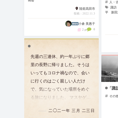
画会
人・
諏訪
陸前高田市
平
新田
投稿：2022.11.3
小倉 美惠子
0
2 pt
先週の三連休、約一年ぶりに郷
里の長野に帰りました。そうは
いってもコロナ禍なので、会い
に行くのはごく親しい人だけ
「諏
で、気になっていた場所をめぐ
その
る旅になりました。 マスヤゲス
トハウスで出会った方々『諏訪
二◯二一年 三月 二三日
式。』で知って気になってい