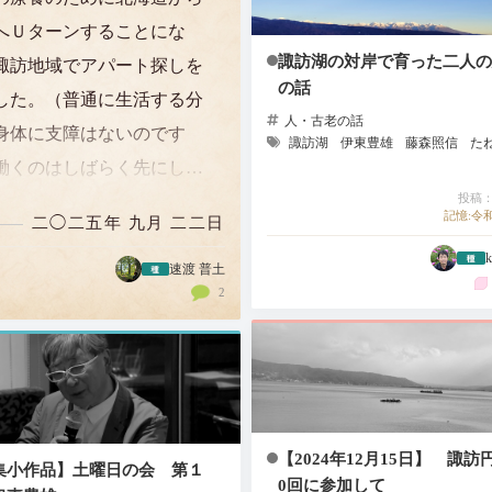
へＵターンすることにな
諏訪湖の対岸で育った二人の
諏訪地域でアパート探しを
の話
した。（普通に生活する分
人・古老の話
身体に支障はないのです
諏訪湖
伊東豊雄
藤森照信
た
働くのはしばらく先にし
投稿：2
通院・療養する予定）岡谷
記憶:令和
二◯二五年 九月 二二日
泊したのですが、ネットで
k
たま「諏訪ノ湖芸術祭」と
速渡 普土
2
ものが同時期に開催される
を知り、部屋探しの空き…
【2024年12月15日】 諏
集小作品】土曜日の会 第１
0回に参加して