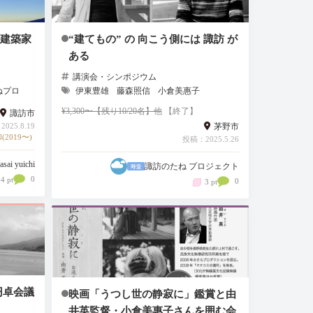
建築家
“建てもの” の 向こう側には 諏訪 が
ある
講演会・シンポジウム
ねプロ
伊東豊雄
藤森照信
小倉美惠子
¥3,300〜【残り10/20名】他
【終了】
諏訪市
025.8.19
茅野市
(2019〜)
投稿：2025.5.26
asai yuichi
諏訪のたね プロジェクト
0
4 pt
0
3 pt
訪円卓会議
映画「うつし世の静寂に」鑑賞と由
井英監督・小倉美惠子さんを囲む会