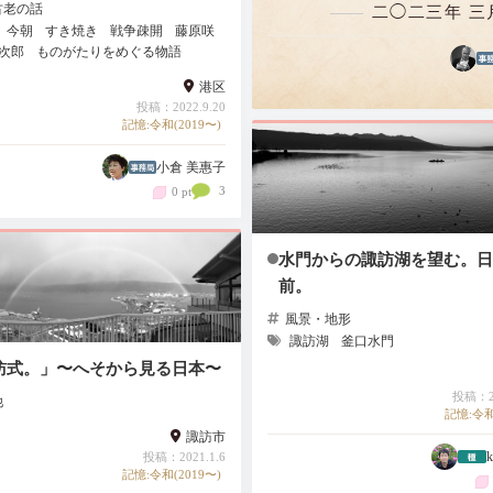
古老の話
二◯二三年 三
原村、富士見町などの諏訪
今朝
すき焼き
戦争疎開
藤原咲
次郎
ものがたりをめぐる物語
みならず、和歌山市からも
港区
しくださった方がいたよう
投稿：2022.9.20
記憶:令和(2019〜)
す。ありがとうございまし
小倉 美惠子
3
0 pt
水門からの諏訪湖を望む。日
前。
風景・地形
諏訪湖
釜口水門
訪式。」〜へそから見る日本〜
投稿：20
他
記憶:令和
諏訪市
k
投稿：2021.1.6
記憶:令和(2019〜)