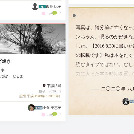
飯島 聡子
2
0 pt
写真は、随分前に亡くなっ
ンちゃん。眠るのが好きな
した。【2016.8.30に書い
の転載です】私は本をたく
ど焼き
読むタイプではない。むし
行事
気に入った本を時期を置い
ど焼き
だるま
り返し読むタイプである。
下諏訪町
二◯二◯年 八
投稿：2020.3.2
ら本は自分で選んでいる。
記憶:平成(1989年〜2019年)
に関する本以外、人から勧
小倉 美惠子
れても読もうという気には
2
0 pt
ない。しかし稀に人…