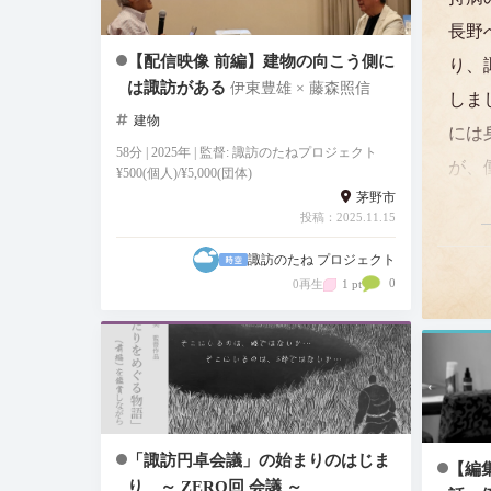
長野
【配信映像 前編】建物の向こう側に
り、
は諏訪がある
伊東豊雄 × 藤森照信
しま
建物
には
58分 | 2025年 | 監督: 諏訪のたねプロジェクト
が、
¥500(個人)/¥5,000(団体)
茅野市
て、
投稿：2025.11.15
に宿
諏訪のたね プロジェクト
たま
0
0再生
1 pt
いう
こと
「諏訪円卓会議」の始まりのはじま
【編
り ～ ZERO回 会議 ～