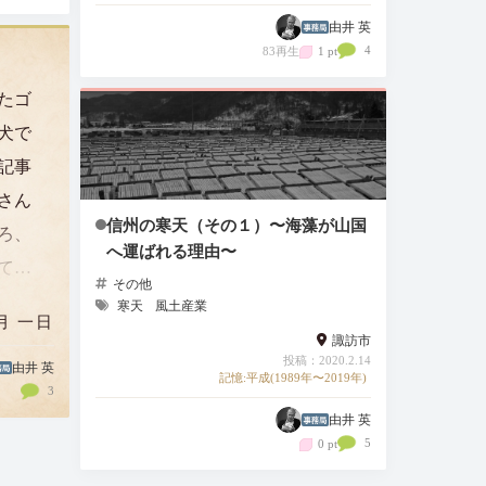
由井 英
4
83再生
1 pt
たゴ
犬で
た記事
さん
信州の寒天（その１）〜海藻が山国
ろ、
へ運ばれる理由〜
て繰
その他
だか
寒天
風土産業
月 一日
仕事
諏訪市
投稿：2020.2.14
めら
由井 英
記憶:平成(1989年〜2019年)
3
なら
由井 英
5
0 pt