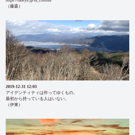
https://taneya.jp/la_collina/
（藤森）
2019-12-31 12:03
アイデンティティは作ってゆくもの。
最初から持っている人はいない。
（伊東）