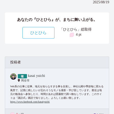
2025/08/19
あなたの『ひとひら』が、まちに舞い上がる。
「ひとひら」総取得
ひとひら
4 pt
投稿者
kasai yuichi
岡谷市
Web系の仕事に従事。地元を知らなすぎる事を自覚し、神社仏閣や季節毎に変わる
風景で、記憶に残したいが忘れそうなモノを撮影・学び直しています。最近は地
元の勉強会へ参加したり、時間があれば図書館で調べ物をしています。このサイ
トは『諏訪式』購読で知りました。よろしくお願い致します。
https://www.facebook.com/kasaiyuichi