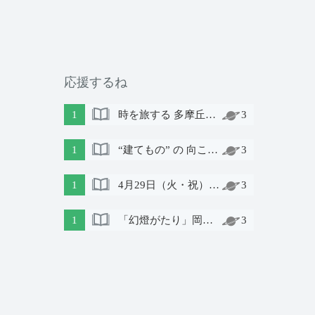
応援するね
1
時を旅する 多摩丘陵 明治元年～｜土曜日の会 第６話
3
1
“建てもの” の 向こう側には 諏訪 がある
3
1
4月29日（火・祝）上映会「そういうわけで」〜障がいのある人と地域の人が演劇づくりに取り組んだ記録〜
3
1
「幻燈がたり」岡谷編 8.6Sat、8.7Sun
3