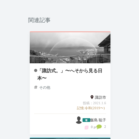
関連記事
「諏訪式。」〜へそから見る日
本〜
その他
諏訪市
投稿：2021.1.6
記憶:令和(2019〜)
飯島 聡子
2
0 pt