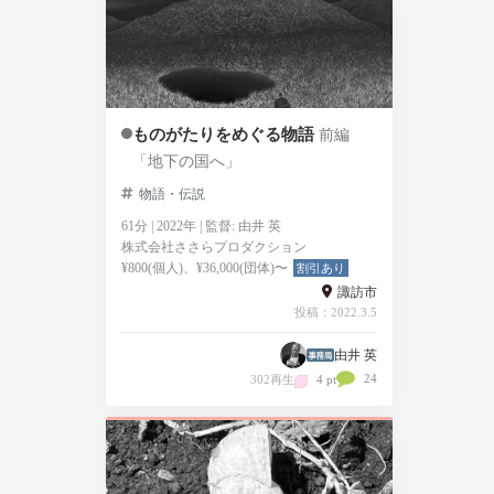
ものがたりをめぐる物語
前編
「地下の国へ」
物語・伝説
61分 | 2022年 | 監督: 由井 英
株式会社ささらプロダクション
¥800(個人)、¥36,000(団体)〜
割引あり
諏訪市
投稿：2022.3.5
由井 英
24
302再生
4 pt