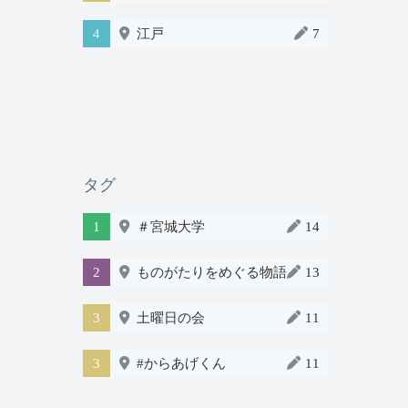
4
江戸
7
タグ
1
＃宮城大学
14
2
ものがたりをめぐる物語
13
3
土曜日の会
11
3
#からあげくん
11