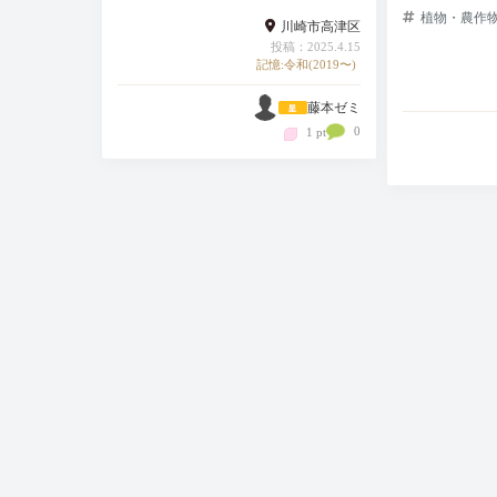
植物・農作
川崎市高津区
投稿：2025.4.15
記憶:令和(2019〜)
藤本ゼミ
0
1 pt