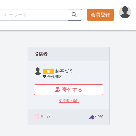
会員登録
投稿者
藤本ゼミ
千代田区
寄付する
支援者：
0
名
0
・27
930