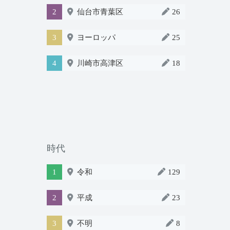
2
仙台市青葉区
26
3
ヨーロッパ
25
4
川崎市高津区
18
時代
1
令和
129
2
平成
23
3
不明
8