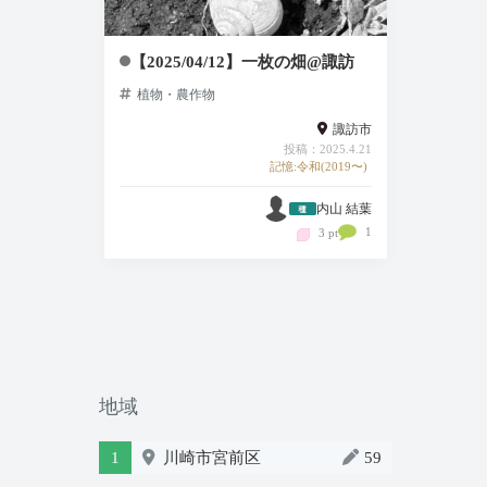
【2025/04/12】一枚の畑@諏訪
植物・農作物
諏訪市
投稿：2025.4.21
記憶:令和(2019〜)
内山 結葉
1
3 pt
地域
1
川崎市宮前区
59