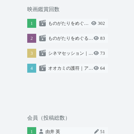
映画鑑賞回数
1
ものがたりをめぐる物語
302
2
ものがたりをめぐる物語
83
3
シネマセッション｜ゲスト：石川直樹さん
73
4
オオカミの護符｜アカデミック版
64
会員（投稿総数）
1
由井 英
51