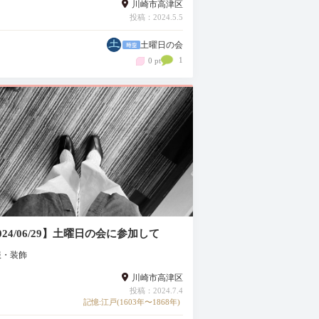
川崎市高津区
投稿：2024.5.5
土曜日の会
1
0 pt
024/06/29】土曜日の会に参加して
服・装飾
川崎市高津区
投稿：2024.7.4
記憶:江戸(1603年〜1868年)