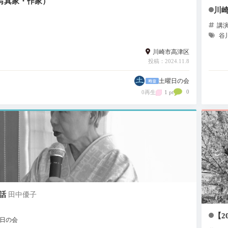
写真家・作家）
川
講
谷
川崎市高津区
投稿：2024.11.8
土曜日の会
0
0再生
1 pt
話
田中優子
【2
日の会