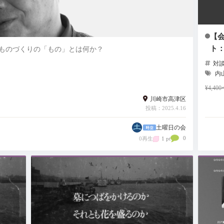
【
ト
ものづくりの「もの」とは何か？
対
内
¥4,4
川崎市高津区
投稿：2025.4.16
土曜日の会
0
0再生
1 pt