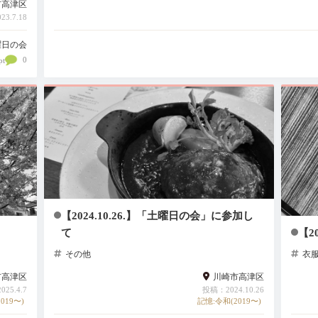
市高津区
3.7.18
曜日の会
0
pt
【2024.10.26.】「土曜日の会」に参加し
て
【2
その他
衣
市高津区
川崎市高津区
25.4.7
投稿：2024.10.26
019〜)
記憶:令和(2019〜)