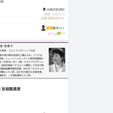
の他
川崎市高津区
投稿：2025.4.15
記憶:令和(2019〜)
藤本ゼミ
0
1 pt
 首都圏還暦