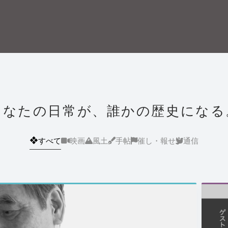
あなたの日常が、誰かの歴史になる
❖
すべて
映画
風土
手帖
催し・報せ
通信