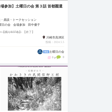
場参加】土曜日の会 第３話 首都圏還
談・鼎談・トークセッション
曜日の会
会場参加
田中優子
80〜【残り8/37名】
【終了】
川崎市高津区
投稿：2024.5.5
土曜日の会
0
0 pt