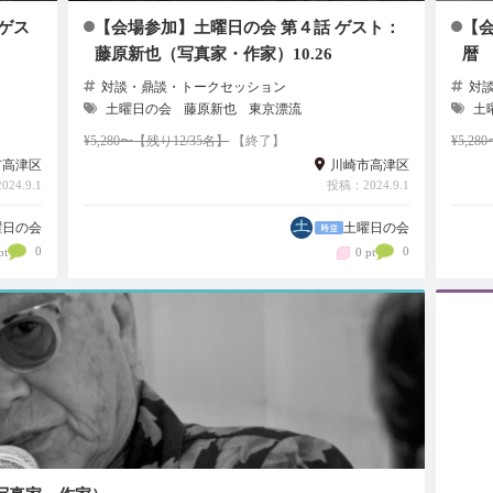
ゲス
【会場参加】土曜日の会 第４話 ゲスト：
【会
藤原新也（写真家・作家）10.26
暦
対談・鼎談・トークセッション
対
土曜日の会
藤原新也
東京漂流
土
¥5,280〜【残り12/35名】
【終了】
¥5,2
市高津区
川崎市高津区
24.9.1
投稿：2024.9.1
曜日の会
土曜日の会
0
0
pt
0 pt