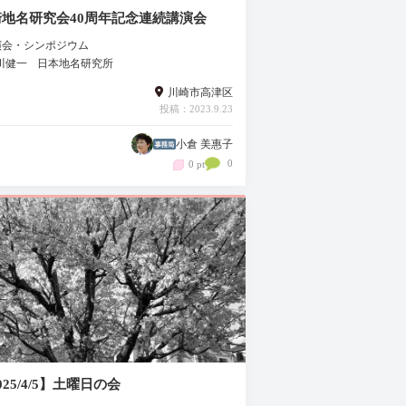
崎地名研究会40周年記念連続講演会
演会・シンポジウム
川健一
日本地名研究所
川崎市高津区
投稿：2023.9.23
小倉 美惠子
0
0 pt
025/4/5】土曜日の会