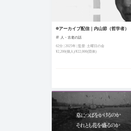
アーカイブ配信｜内山節（哲学者）
人・古老の話
62分 | 2025年 | 監督: 土曜日の会
¥2,200(個人)/¥22,000(団体)