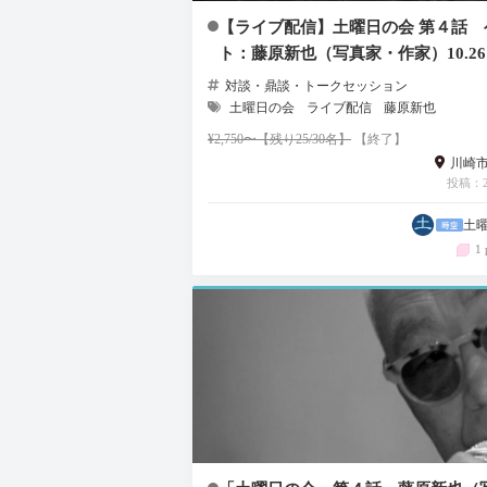
【ライブ配信】土曜日の会 第４話 
ト：藤原新也（写真家・作家）10.26
対談・鼎談・トークセッション
土曜日の会
ライブ配信
藤原新也
¥2,750〜【残り25/30名】
【終了】
川崎
投稿：20
土
1 