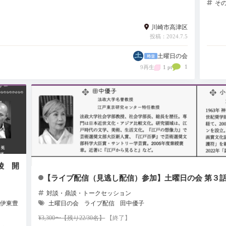
そ
川崎市高津区
投稿：2024.7.5
土曜日の会
1
9再生
1 pt
陵 開
【ライブ配信（見逃し配信）参加】土曜日の会 第３話
対談・鼎談・トークセッション
伊東豊
土曜日の会
ライブ配信
田中優子
¥3,300〜【残り22/30名】
【終了】