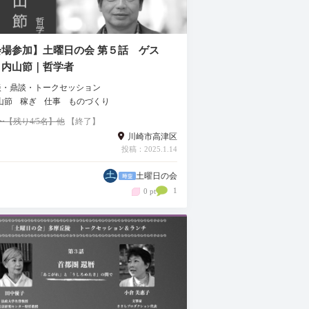
会場参加】土曜日の会 第５話 ゲス
：内山節｜哲学者
談・鼎談・トークセッション
山節
稼ぎ
仕事
ものづくり
00〜【残り4/5名】他
【終了】
川崎市高津区
投稿：2025.1.14
土曜日の会
1
0 pt