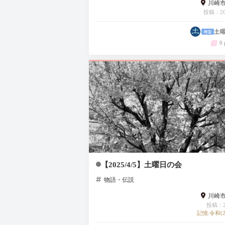
川崎
投稿：202
土
0 
【2025/4/5】土曜日の会
物語・伝説
川崎
投稿：20
記憶:令和(2