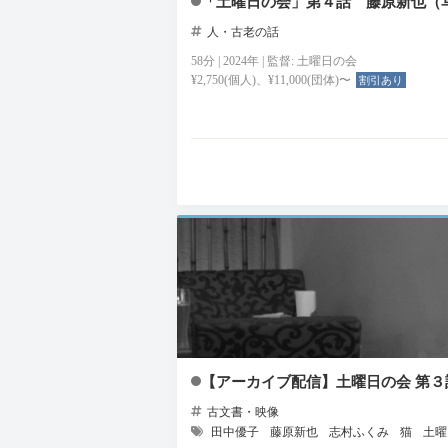
「土曜日の会」第４話 藤原新也（
人・古老の話
58分 | 2024年 | 監督: 土曜日の会
¥2,750(個人)、¥11,000(団体)〜
割引あり
【アーカイブ配信】土曜日の会 第３
古文書・映像
田中優子
藤原新也
志村ふくみ
猫
土曜