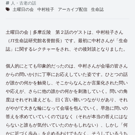
人・古老の話
土曜日の会
中村桂子
アーカイブ配信
生命誌
土曜日の会｜多摩丘陵 第２話のゲストは、中村桂子さん
（JT生命誌研究館名誉館長）です。最初に中村さんが「生命
誌」に関するレクチャーをされ、その後対談となりました。
個人的にとても印象的だったのは、中村さんが会場の皆さん
からの問いかけに丁寧にお応えしていた姿です。ひとつの話
が誰かの何かを触発し、そこからなんとか言葉化された問い
や応えが、さらに他の誰かの何かを刺激していく。問いの角
度はそれぞれ違えども、曰く言い難いつながりがあり、それ
がやがて大きな輪になって会場を包んでいく。早急に問いの
答えを求めていていくのではなく（それが本当の答えにはな
らないと誰もが気付いていたのかもしれない）、しかし「何
かに近づく歩み」を止めるわけでもなく、そうしているうち