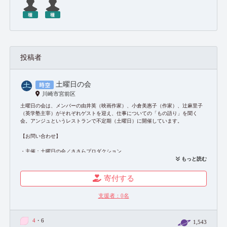
投稿者
土曜日の会
川崎市宮前区
土曜日の会は、メンバーの由井英（映画作家）、小倉美惠子（作家）、辻麻里子
（英学塾主宰）がそれぞれゲストを迎え、仕事についての「もの語り」を聞く
会。アンジュというレストランで不定期（土曜日）に開催しています。
【お問い合わせ】
・主催：土曜日の会／ささらプロダクション
https://sasala-pro.com/contact/
もっと読む
・共催・会場：珈琲＆レストラン アンジュ
寄付する
TEL：044-861-5861
https://tcc-andyou.net/
支援者：
0
名
4
・6
1,543