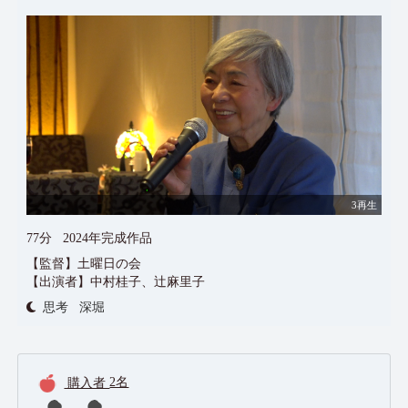
3再生
77分
2024年完成作品
【監督】土曜日の会
【出演者】中村桂子、辻麻里子
思考
深堀
購入者
2名