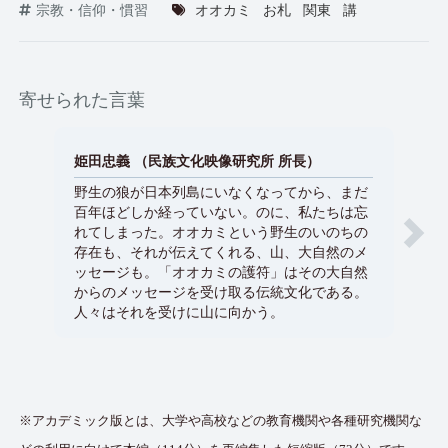
宗教・信仰・慣習
オオカミ
お札
関東
講
寄せられた言葉
姫田忠義 （民族文化映像研究所 所長）
清塚
野生の狼が日本列島にいなくなってから、まだ
自然
百年ほどしか経っていない。のに、私たちは忘
気持
れてしまった。オオカミという野生のいのちの
だ。
存在も、それが伝えてくれる、山、大自然のメ
る姿
ッセージも。「オオカミの護符」はその大自然
な気
からのメッセージを受け取る伝統文化である。
心か
人々はそれを受けに山に向かう。
忘れ
静か
※アカデミック版とは、大学や高校などの教育機関や各種研究機関な