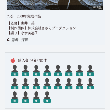
64再生
73分
2008年完成作品
【監督】由井 英
【制作団体】株式会社ささらプロダクション
【語り】小倉美惠子
思考
深堀
購入者
34名+2団体