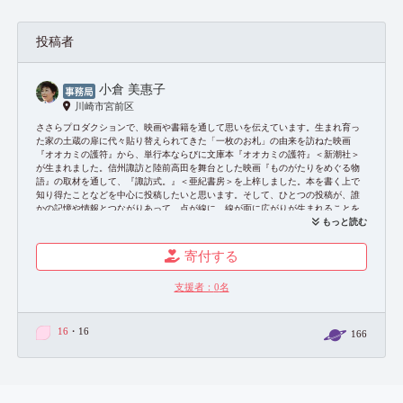
投稿者
小倉 美惠子
川崎市宮前区
ささらプロダクションで、映画や書籍を通して思いを伝えています。生まれ育っ
た家の土蔵の扉に代々貼り替えられてきた「一枚のお札」の由来を訪ねた映画
『オオカミの護符』から、単行本ならびに文庫本『オオカミの護符』＜新潮社＞
が生まれました。信州諏訪と陸前高田を舞台とした映画『ものがたりをめぐる物
語』の取材を通して、『諏訪式。』＜亜紀書房＞を上梓しました。本を書く上で
知り得たことなどを中心に投稿したいと思います。そして、ひとつの投稿が、誰
かの記憶や情報とつながりあって、点が線に、線が面に広がりが生まれることを
期待しています！
もっと読む
お問い合わせ：
https://sasala-pro.com/contact/
寄付する
支援者：
0
名
16
・16
166