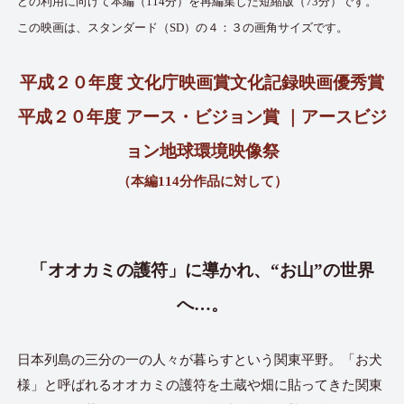
どの利用に向けて本編（114分）を再編集した短縮版（73分）です。
この映画は、スタンダード（SD）の４：３の画角サイズです。
平成２０年度 文化庁映画賞文化記録映画優秀賞
平成２０年度 アース・ビジョン賞 ｜アースビジ
ョン地球環境映像祭
（本編114分作品に対して）
「オオカミの護符」に導かれ、“お山”の世界
へ…。
日本列島の三分の一の人々が暮らすという関東平野。「お犬
様」と呼ばれるオオカミの護符を土蔵や畑に貼ってきた関東