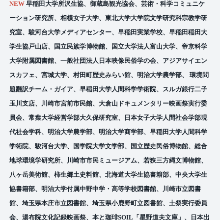
NEW
早稲田大学所沢生協、御蔵島観光協会、芸術・科学コミュニケ
ーション研究所、相模女子大学、東北大学大学院文学研究科宗教学研
究室、駿河台大学メディアセンター、早稲田実業学校、早稲田稲田大
学生協戸山店、国立民族学博物館、国立大学法人富山大学、帝京科学
大学附属図書館、一般社団法人日本映像民俗学の会、アジアサイエン
スカフェ、宮城大学、村田町歴史みらい館、明治大学農学部、 環境問
題翻訳チーム・ガイア、早稲田大学人間科学学術院、スルガ銀行二子
玉川支店、川崎市宮前市民館、大倉山ドキュメンタリー映画祭実行委
員会、常葉大学経営学部大久保研究室、日本女子大学人間社会学部現
代社会学科、明治大学農学部、明治大学商学部、早稲田大学人間科学
学術院、駿河台大学、国学院大学文学部、国立歴史民俗博物館、総合
地球環境学研究所、川崎市市民ミュージアム、若狭三方縄文博物館、
八ヶ岳美術館、柿生郷土史料館、北海道大学生協書籍部、中央大学生
協書籍部、明治大学付属中野中学・高等学校図書館、川崎市立図書
館、埼玉県本庄市立図書館、埼玉県小鹿野町立図書館、土祭実行委員
会、湯布院文化記録映画祭、本と珈琲SOIL「星野道夫文庫」、日本出