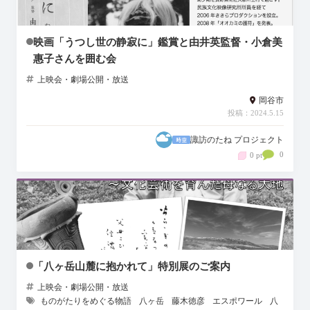
映画「うつし世の静寂に」鑑賞と由井英監督・小倉美
惠子さんを囲む会
上映会・劇場公開・放送
岡谷市
投稿：2024.5.15
諏訪のたね プロジェクト
0
0 pt
「八ヶ岳山麓に抱かれて」特別展のご案内
上映会・劇場公開・放送
ものがたりをめぐる物語
八ヶ岳
藤木徳彦
エスポワール
八