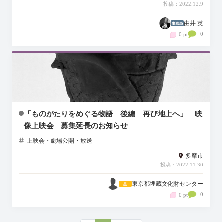
投稿：2022.12.9
由井 英
0
0 pt
「ものがたりをめぐる物語 後編 再び地上へ」 映
像上映会 募集延長のお知らせ
上映会・劇場公開・放送
多摩市
投稿：2022.11.30
東京都埋蔵文化財センター
0
0 pt