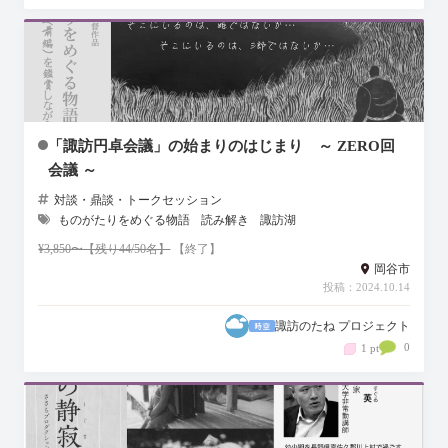
「諏訪円卓会議」の始まりのはじまり ～ ZERO回
会議 ～
対談・鼎談・トークセッション
ものがたりをめぐる物語
読み解き
諏訪湖
¥3,850〜【残り44/50名】
【終了】
岡谷市
投稿：2024.10.14
諏訪のたね プロジェクト
0
1 pt