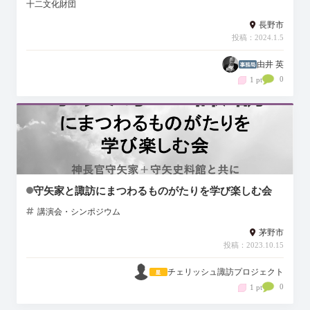
十二文化財団
長野市
投稿：2024.1.5
由井 英
0
1 pt
守矢家と諏訪にまつわるものがたりを学び楽しむ会
講演会・シンポジウム
茅野市
投稿：2023.10.15
チェリッシュ諏訪プロジェクト
0
1 pt