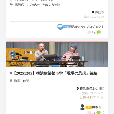
諏訪式
ものがたりをめぐる物語
諏訪市
投稿：2026.1.23
諏訪のたね プロジェクト
0
1 pt
【20251205】横浜建築都市学「現場の思想」後編
物語・伝説
横浜市保土ケ谷区
投稿：2025.12.20
記憶:令和(2019〜)
藤本ゼミ
0
0 pt