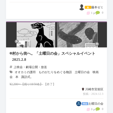
藤本ゼミ
0
1 pt
村から街へ。「土曜日の会」スペシャルイベント
2025.2.8
上映会・劇場公開・放送
オオカミの護符
ものがたりをめぐる物語
土曜日の会
映画
会
本
諏訪式。
¥2,200〜【残り18/50名】
【終了】
川崎市宮前区
投稿：2024.12.3
土曜日の会
0
0 pt