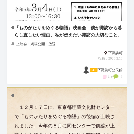
『ものがたりをめぐる物語』映画会 僕が諏訪から暮
らし直したい理由、私が伝えたい諏訪の大切なこと。
上映会・劇場公開・放送
下諏訪町
投稿：2023.2.13
下諏訪町公民館
0
1 pt
１２月１７日に、東京都埋蔵文化財センター
で「ものがたりをめぐる物語」の後編が上映さ
れました。今年の５月に同センターで前編が上