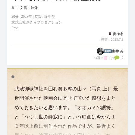
古文書・映像
20分 | 2023年 | 監督: 由井 英
株式会社ささらプロダクション
Free
青梅市
投稿：2023.7.1
由井 英
0
73再生
0 pt
武蔵御嶽神社を囲む奥多摩の山々（写真 上） 最
近開催された映画会に寄せて頂いた感想をまと
めておきたいと思います。「オオカミの護符」
と「うつし世の静寂に」という映画は今から１
０年以上前に制作された作品ですが、最近よく