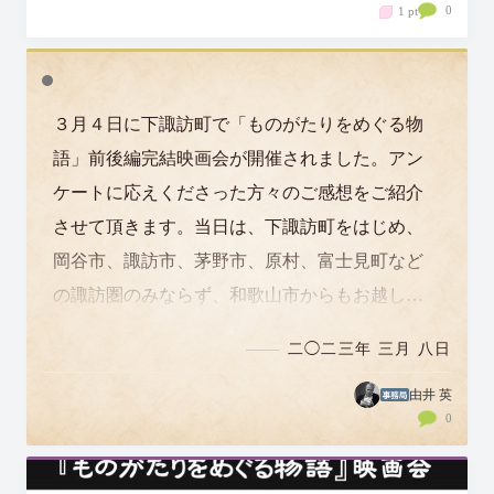
0
1 pt
３月４日に下諏訪町で「ものがたりをめぐる物
語」前後編完結映画会が開催されました。アン
ケートに応えくださった方々のご感想をご紹介
させて頂きます。当日は、下諏訪町をはじめ、
岡谷市、諏訪市、茅野市、原村、富士見町など
の諏訪圏のみならず、和歌山市からもお越しく
ださった方がいたようです。ありがとうござい
二◯二三年 三月 八日
ました…
由井 英
0