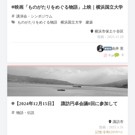
映画「ものがたりをめぐる物語」上映｜横浜国立大学
講演会・シンポジウム
ものがたりをめぐる物語
横浜国立大学
建築
横浜市保土ケ谷区
投稿：2025.11.20
由井 英
0
0 pt
【2024年12月15日】 諏訪円卓会議0回に参加して
物語・伝説
諏訪市
投稿：2025.1.31
記憶:令和(2019〜)