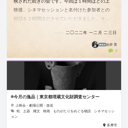
映された続きの会です。今回は１時間ほどの上
映後、シネマセッションと名付けた参加者との
対話を２時間ほどさせていただきました。そこ
でのお話の様子は短く編集しショートムービー
二◯二二年 一二月 二三日
にして…
由井 英
0
今月の逸品｜東京都埋蔵文化財調査センター
上映会・劇場公開・放送
蛇
土器
縄文
映画
ものがたりをめぐる物語
シネマセッシ
ョン
多摩市