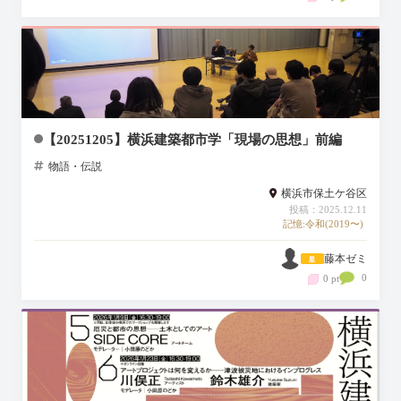
【20251205】横浜建築都市学「現場の思想」前編
物語・伝説
横浜市保土ケ谷区
投稿：2025.12.11
記憶:令和(2019〜)
藤本ゼミ
0
0 pt