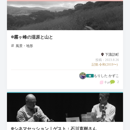
霧ヶ峰の湿原と山と
風景・地形
下諏訪町
投稿：2023.8.26
記憶:令和(2019〜)
もりした かずこ
2
0 pt
シネマセッション｜ゲスト：石川直樹さん