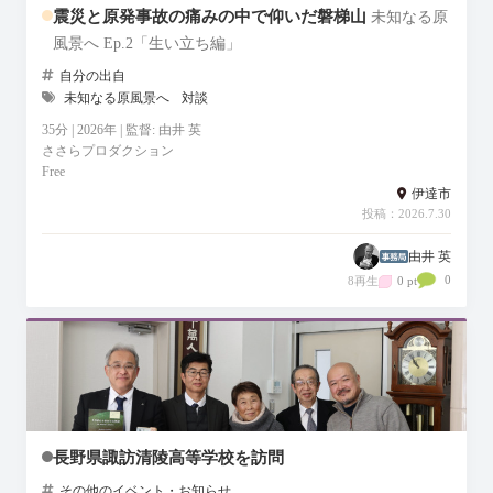
震災と原発事故の痛みの中で仰いだ磐梯山
未知なる原
風景へ Ep.2「生い立ち編」
自分の出自
未知なる原風景へ
対談
35分 | 2026年 | 監督: 由井 英
ささらプロダクション
Free
伊達市
投稿：2026.7.30
由井 英
0
8再生
0 pt
長野県諏訪清陵高等学校を訪問
その他のイベント・お知らせ