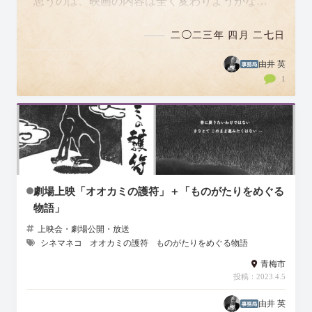
思うのは、映画の内容は全く変わりようがない
のに（当たり前ですよね）、なぜこんなにも…
二◯二三年 四月 二七日
由井 英
1
劇場上映「オオカミの護符」＋「ものがたりをめぐる
物語」
上映会・劇場公開・放送
シネマネコ
オオカミの護符
ものがたりをめぐる物語
青梅市
投稿：2023.4.5
由井 英