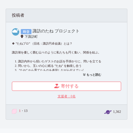
投稿者
諏訪のたね プロジェクト
下諏訪町
🍀 ”たねプロ” （旧名：諏訪円卓会議）とは？
諏訪湖を優しく囲む山々のように私たちも円く集い、関係を結ぶ。
1. 諏訪内外から招いたゲストのお話を手掛かりに、問いを立てる
2. 問いから、互いの心に眠る ”たね” を触発し合う
3. ”たね” から育てたものを表現しながら伝えていく
もっと読む
熊澤祥吉｜ライフプラザ マリオ 主宰
石垣麻衣子｜ヨーガ講師
寄付する
由井英｜映画作家
小倉美惠子｜文筆家
支援者：
0
名
内山結葉｜諏訪市在住
1
・13
1,362