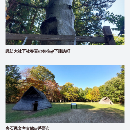
諏訪大社下社春宮の御柱@下諏訪町
尖石縄文考古館@茅野市