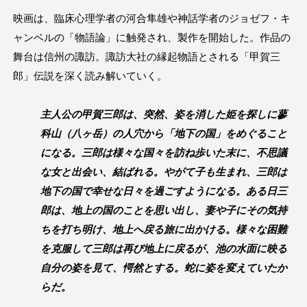
映画は、臨床心理学者の河合隼雄や神話学者のジョゼフ・キ
ャンベルの「物語論」に触発され、製作を開始した。作品の
舞台は信州の諏訪。諏訪大社の縁起物語とされる「甲賀三
郎」伝説を深く読み解いていく。
主人公の甲賀三郎は、突然、姿を消した姫を探しに蓼
科山（八ヶ岳）の人穴から「地下の国」をめぐること
になる。三郎は様々な国々を訪ね歩いた末に、不思議
な女と出会い、結ばれる。やがて子も生まれ、三郎は
地下の国で幸せな日々を過ごすようになる。ある日三
郎は、地上の国のことを思い出し、妻や子にその気持
ちを打ち明け、地上へ戻る旅に出かける。様々な困難
を克服して三郎は再び地上に戻るが、池の水面に映る
自分の姿を見て、愕然とする。蛇に姿を変えていたか
らだ。