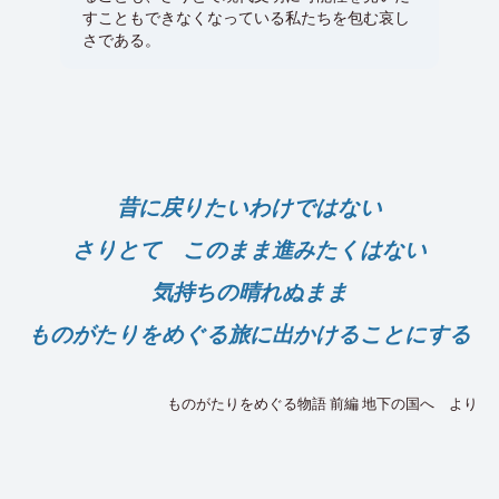
と身
すこともできなくなっている私たちを包む哀し
方法
さである。
デュ
体と
は生
り、
から
昔に戻りたいわけではない
さりとて このまま進みたくはない
気持ちの晴れぬまま
ものがたりをめぐる旅に出かけることにする
ものがたりをめぐる物語 前編 地下の国へ より