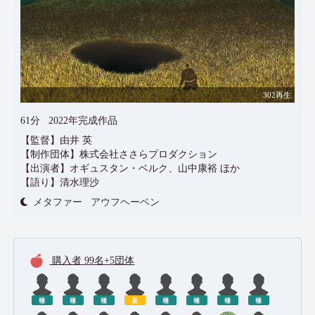
302再生
61分
2022年完成作品
【監督】由井 英
【制作団体】株式会社ささらプロダクション
【出演者】オギュスタン・ベルク、山中康裕 ほか
【語り】清水理沙
メタファー
アウフヘーベン
購入者
99名+5団体