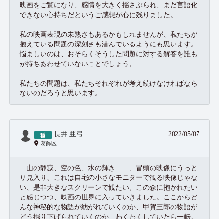
映画をご覧になり、感情を大きく揺さぶられ、まだ言語化
できない心持ちだというご感想が心に残りました。
私の映画表現の未熟さもあるかもしれませんが、私たちが
抱えている問題の深刻さも潜んでいるようにも思います。
悩ましいのは、おそらくそうした問題に対する解答を誰も
が持ちあわせていないことでしょう。
私たちの問題は、私たちそれぞれが考え続けなければなら
ないのだろうと思います。
長井 亜弓
2022/05/07
葛飾区
山の静寂、空の色、水の輝き……、冒頭の映像にうっと
り見入り、これは自宅の小さなモニターで観る映像じゃな
い、是非大きなスクリーンで観たい。この森に抱かれたい
と感じつつ、映画の世界に入っていきました。ここからど
んな神秘的な物語が紡がれていくのか、甲賀三郎の物語が
どう掘り下げられていくのか、わくわくしていたら一転。