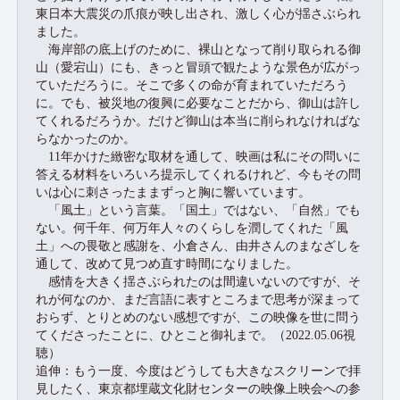
東日本大震災の爪痕が映し出され、激しく心が揺さぶられ
ました。
海岸部の底上げのために、裸山となって削り取られる御
山（愛宕山）にも、きっと冒頭で観たような景色が広がっ
ていただろうに。そこで多くの命が育まれていただろう
に。でも、被災地の復興に必要なことだから、御山は許し
てくれるだろうか。だけど御山は本当に削られなければな
らなかったのか。
11年かけた緻密な取材を通して、映画は私にその問いに
答える材料をいろいろ提示してくれるけれど、今もその問
いは心に刺さったままずっと胸に響いています。
「風土」という言葉。「国土」ではない、「自然」でも
ない。何千年、何万年人々のくらしを潤してくれた「風
土」への畏敬と感謝を、小倉さん、由井さんのまなざしを
通して、改めて見つめ直す時間になりました。
感情を大きく揺さぶられたのは間違いないのですが、そ
れが何なのか、まだ言語に表すところまで思考が深まって
おらず、とりとめのない感想ですが、この映像を世に問う
てくださったことに、ひとこと御礼まで。（2022.05.06視
聴）
追伸：もう一度、今度はどうしても大きなスクリーンで拝
見したく、東京都埋蔵文化財センターの映像上映会への参