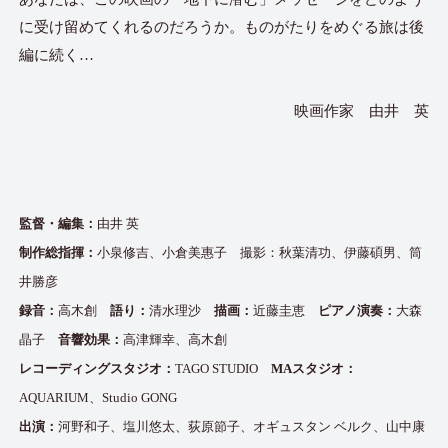
に受け留めてくれるのだろうか。ものがたりをめぐる旅は後
編に続く…
映画作家 由井 英
監督・編集：
由井 英
制作総指揮：
小泉修吉、小倉美惠子 撮影：秋葉清功、伊藤碩男、筒
井勝彦
録音：
高木創
語り：
清水理沙
描画：
近藤圭恵
ピアノ演奏：
大森
晶子
音響効果：
高津輝幸、高木創
レコーディングスタジオ：
TAGO STUDIO
MAスタジオ：
AQUARIUM、Studio GONG
出演：
河野和子、塩川悠太、荻原節子、オギュスタン ベルク、山中康