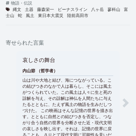
物語・伝説
縄文
土器
藤森栄一
ビーナスライン
八ヶ岳
蓼科山
富
士山
蛇
風土
東日本大震災
陸前高田市
寄せられた言葉
哀しさの舞台
「
っ
内山節 （哲学者）
山は川や大地と結び、海につながっている。こ
田中
の結びつきのなかで人は暮らし、そこには風土
国土
がつくられていた。この風土は人々に生と死の
た。
諒解を与え、その諒解は神仏を人間たちに与え
のが
たるとともに、たえず風土の物語を生みだしつ
た。
づけた。 この映画はそんな記憶の世界を描き出
ん地
す。とともに自然との結びつきを否定し、つな
とつ
がり合う自然の世界を分断させた近・現代文明
にも
の哀しさを映し出す。それは、記憶の世界に戻
ん風
ることも、さりとて現代文明に可能性を見いだ