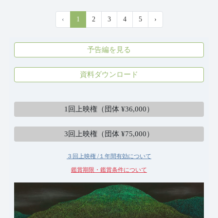
‹
1
2
3
4
5
›
予告編を見る
資料ダウンロード
鑑賞する
個人 ¥800
1回上映権（団体 ¥36,000）
3回上映権（団体 ¥75,000）
３回上映権 /１年間有効について
鑑賞期限・鑑賞条件について