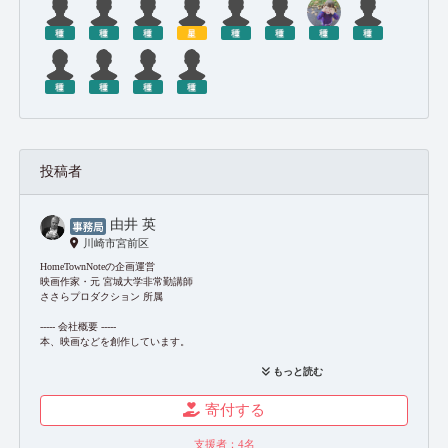
投稿者
由井 英
川崎市宮前区
HomeTownNoteの企画運営
映画作家・元 宮城大学非常勤講師
ささらプロダクション 所属
----- 会社概要 -----
本、映画などを創作しています。
設立：平成18年（2006年）
もっと読む
代表取締役：小倉美惠子
本社：川崎市宮前区土橋7-26-1
寄付する
TEL：044-982-7233
web：
https://sasala-pro.com/
支援者：
4
名
映画web：
https://sasala-pro.com/monomono