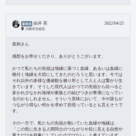
由井 英
2022/04/25
川崎市宮前区
美和さん
感想をお寄せくださり、ありがとうございます。
かつて私たちの先祖は地縁に基づく血縁、あるいは血縁に
根付く地縁を大切にしてきたのだろうと思います。今では
それ以外の多様な価値観を拠り所として人と人は繋がり生
きています。そうした現代人はかつての先祖から比べると
多かれ少なかれ地域や家族との結びつきが希薄になってい
るのかもしれません。そういう意味において、今や誰もが
つながり得ない何かを求めて彷徨っているとも言えそうで
す。
その一方で、私たちの先祖が抱いていた血縁や地縁は、
「この世に生きる人間同士のつながりや目に見える自然や
風土だけを対象にしていたのではない」と考えています。