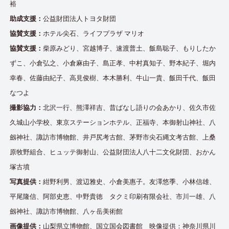
裕
助成支援：
公益財団法人トヨタ財団
協賛支援：
ホテル尖石、ライフプラザ マリオ
協賛支援：
柴原みどり、宮越博子、速渡普土、飯島聡子、もりしたか
ずこ、小倉弘之、小倉麻由子、島正孝、中村真知子、野本紀子、堀内
幸春、佐藤由紀子、高見俊樹、本木勝利、牛山一貴、飯田千代、飯田
なつよ
撮影協力：
北沢一行、熊澤祥吉、昔ばなし語りの会あかり、佐久市佐
久城山小学校、東京ステーションホテル、正福寺、本御射山神社、八
劔神社、諏訪市博物館、井戸尻考古館、茅野市尖石縄文考古館、上桑
原牧野組合、ヒュッテ御射山、公益財団法人八十二文化財団、おかん
塚古墳
写真提供：
紺野利男、渡辺雅史、小倉美惠子。友澤悠季、小林信雄、
平尾隆信、阿部史恵、中野貴徳 タクミ印刷有限会社、市川一雄、八
劔神社、諏訪市博物館、八ヶ岳美術館
画像提供：
山梨県立博物館、国立国会図書館 映像提供：神奈川県川