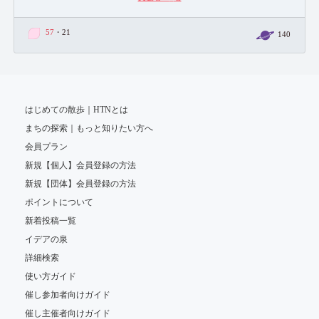
シネマセッションのご案内：
https://sasala-pro.com/session
=主な仕事先=
57
・21
140
文化庁、公益財団法人トヨタ財団、新潮社、亜紀書房など
=受賞=
・映画「オオカミの護符」
平成20年度文化庁映画賞 文化記録映画優秀賞
アース・ビジョン第17回地球環境映像際 アース・ビジョン賞
・2017年度川崎市文化賞（小倉美惠子）
はじめての散歩｜HTNとは
まちの探索｜もっと知りたい方へ
会員プラン
新規【個人】会員登録の方法
新規【団体】会員登録の方法
ポイントについて
新着投稿一覧
イデアの泉
詳細検索
使い方ガイド
催し参加者向けガイド
催し主催者向けガイド