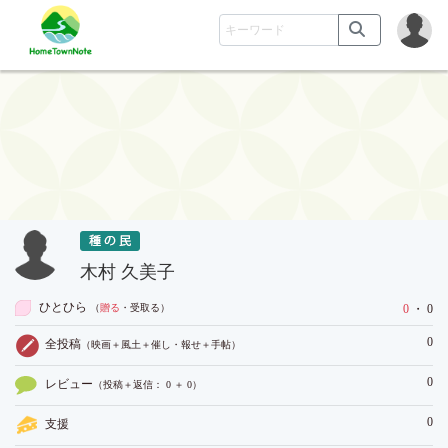
木村 久美子
ひとひら
（
贈る
・受取る
）
0
・ 0
0
全投稿
（映画＋風土＋催し・報せ＋手帖）
0
レビュー
（投稿＋返信： 0 ＋ 0）
0
支援