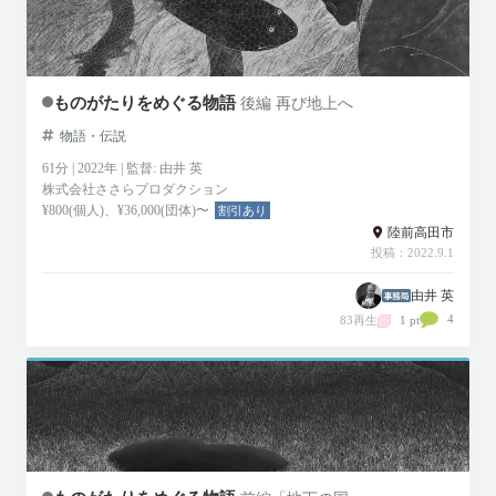
ものがたりをめぐる物語
後編 再び地上へ
物語・伝説
61分 | 2022年 | 監督: 由井 英
株式会社ささらプロダクション
¥800(個人)、¥36,000(団体)〜
割引あり
陸前高田市
投稿：2022.9.1
由井 英
4
83再生
1 pt