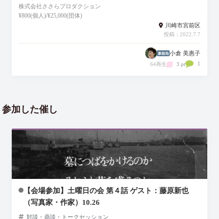
株式会社ささらプロダクション
¥800(個人)/¥25,000(団体)
川崎市宮前区
投稿：2022.7.7
小倉 美惠子
1
64再生
3 pt
参加した催し
【会場参加】土曜日の会 第４話 ゲスト：藤原新也
（写真家・作家）10.26
対談・鼎談・トークセッション