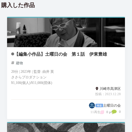
購入した作品
【編集小作品】土曜日の会 第１話 伊東豊雄
建物
20分 | 2023年 | 監督: 由井 英
ささらプロダクション
¥1,100(個人)/¥11,000(団体)
川崎市高津区
投稿：2023.12.28
土曜日の会
0
11再生
0 pt