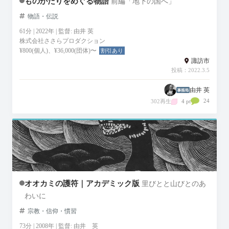
ものがたりをめぐる物語
前編「地下の国へ」
物語・伝説
61分 | 2022年 | 監督: 由井 英
株式会社ささらプロダクション
¥800(個人)、¥36,000(団体)〜
割引あり
諏訪市
投稿：2022.3.5
由井 英
24
302再生
4 pt
オオカミの護符｜アカデミック版
里びとと山びとのあ
わいに
宗教・信仰・慣習
73分 | 2008年 | 監督: 由井 英