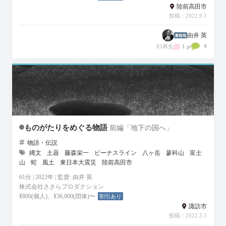
陸前高田市
投稿：2022.9.1
由井 英
4
83再生
1 pt
ものがたりをめぐる物語
前編「地下の国へ」
物語・伝説
縄文
土器
藤森栄一
ビーナスライン
八ヶ岳
蓼科山
富士
山
蛇
風土
東日本大震災
陸前高田市
61分 | 2022年 | 監督: 由井 英
株式会社ささらプロダクション
¥800(個人)、¥36,000(団体)〜
割引あり
諏訪市
投稿：2022.3.5