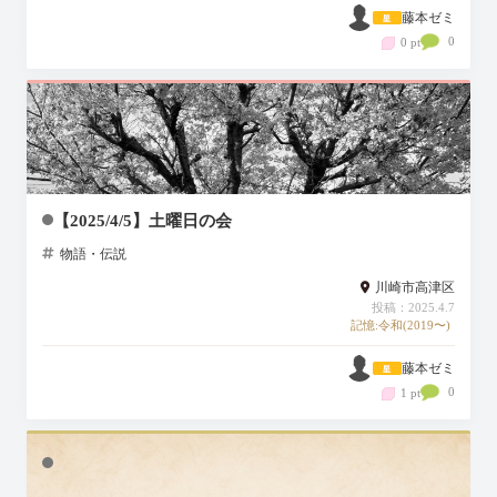
藤本ゼミ
0
0 pt
【2025/4/5】土曜日の会
物語・伝説
川崎市高津区
投稿：2025.4.7
記憶:令和(2019〜)
藤本ゼミ
0
1 pt