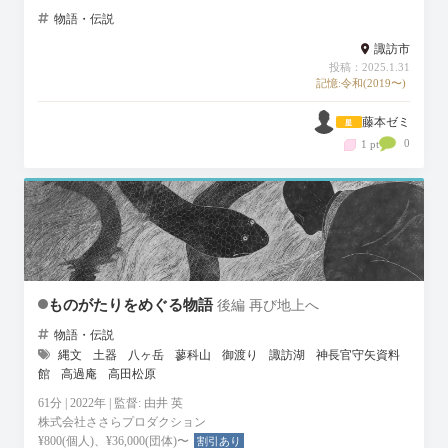
物語・伝説
諏訪市
投稿：2025.1.31
記憶:令和(2019〜)
藤本ゼミ
0
1 pt
ものがたりをめぐる物語
後編 再び地上へ
物語・伝説
縄文
土器
八ヶ岳
蓼科山
御渡り
諏訪湖
神長官守矢資料
館
高過庵
高田松原
61分 | 2022年 | 監督: 由井 英
株式会社ささらプロダクション
¥800(個人)、¥36,000(団体)〜
割引あり