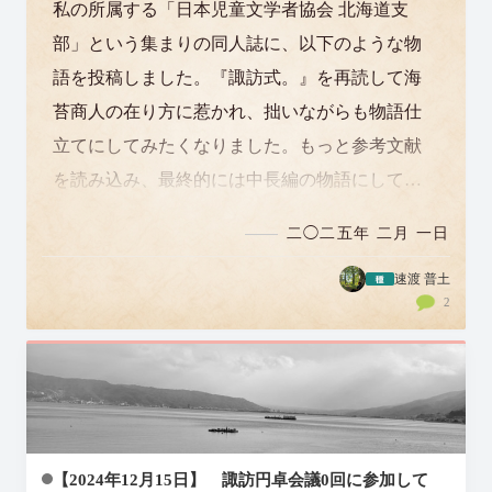
私の所属する「日本児童文学者協会 北海道支
部」という集まりの同人誌に、以下のような物
語を投稿しました。『諏訪式。』を再読して海
苔商人の在り方に惹かれ、拙いながらも物語仕
立てにしてみたくなりました。もっと参考文献
を読み込み、最終的には中長編の物語にして、
コンテストに応募する予定です。 参考文献
二◯二五年 二月 一日
『山…
速渡 普土
2
【2024年12月15日】 諏訪円卓会議0回に参加して