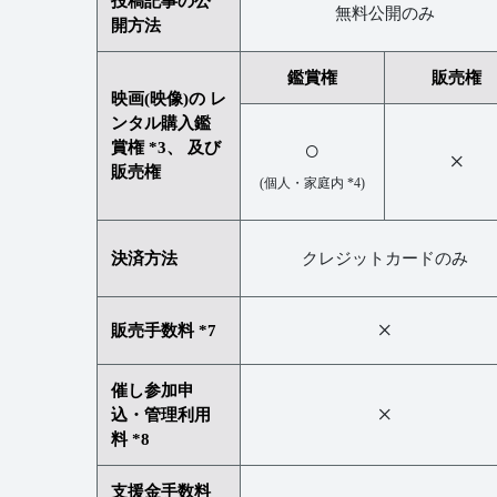
投稿記事の公
無料公開のみ
開方法
鑑賞権
販売権
映画(映像)の レ
ンタル購入鑑
○
賞権 *3、 及び
×
販売権
(個人・家庭内 *4)
決済方法
クレジットカードのみ
×
販売手数料 *7
催し参加申
×
込・管理利用
料 *8
支援金手数料