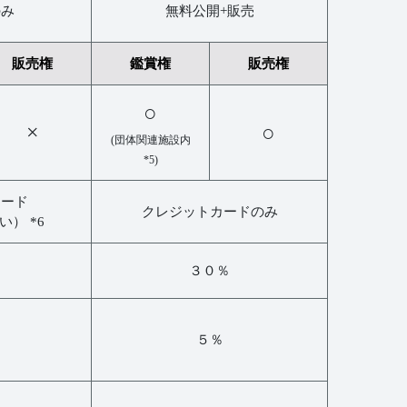
のみ
無料公開+販売
販売権
鑑賞権
販売権
○
×
○
(団体関連施設内
*5)
カード
クレジットカードのみ
） *6
３０％
５％