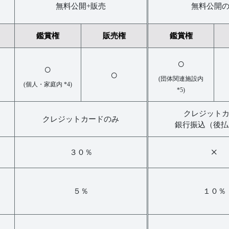
無料公開+販売
無料公開
鑑賞権
販売権
鑑賞権
○
○
○
(団体関連施設内
(個人・家庭内 *4)
*5)
クレジット
クレジットカードのみ
銀行振込（後払い
×
３０％
５％
１０％