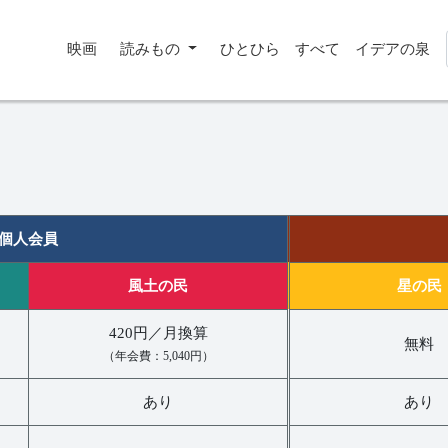
映画
読みもの
ひとひら
すべて
イデアの泉
個人会員
風土の民
星の民
420円／月換算
無料
（年会費：5,040円）
あり
あり