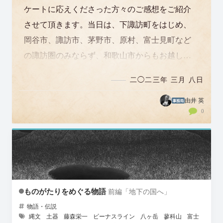
ケートに応えくださった方々のご感想をご紹介
させて頂きます。当日は、下諏訪町をはじめ、
岡谷市、諏訪市、茅野市、原村、富士見町など
の諏訪圏のみならず、和歌山市からもお越しく
ださった方がいたようです。ありがとうござい
二◯二三年 三月 八日
ました…
由井 英
0
ものがたりをめぐる物語
前編「地下の国へ」
物語・伝説
縄文
土器
藤森栄一
ビーナスライン
八ヶ岳
蓼科山
富士