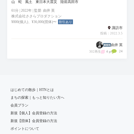
山
蛇
風土
東日本大震災
陸前高田市
61分 | 2022年 | 監督: 由井 英
株式会社ささらプロダクション
¥800(個人)、¥36,000(団体)〜
割引あり
諏訪市
投稿：2022.3.5
由井 英
24
302再生
4 pt
はじめての散歩｜HTNとは
まちの探索｜もっと知りたい方へ
会員プラン
新規【個人】会員登録の方法
新規【団体】会員登録の方法
ポイントについて