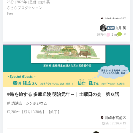
23分 | 2026年 | 監督: 由井 英
ささらプロダクション
Free
川崎市宮前区
投稿：2026.6.6
由井 英
0
10再生
2 pt
時を旅する 多摩丘陵 明治元年～｜土曜日の会 第６話
講演会・シンポジウム
¥2,200〜【残り10/30名】
【終了】
川崎市宮前区
投稿：2026.4.19