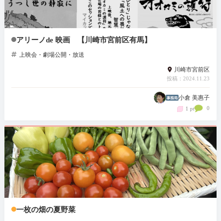
アリーノde 映画 【川崎市宮前区有馬】
上映会・劇場公開・放送
川崎市宮前区
投稿：2024.11.23
小倉 美惠子
0
1 pt
一枚の畑の夏野菜