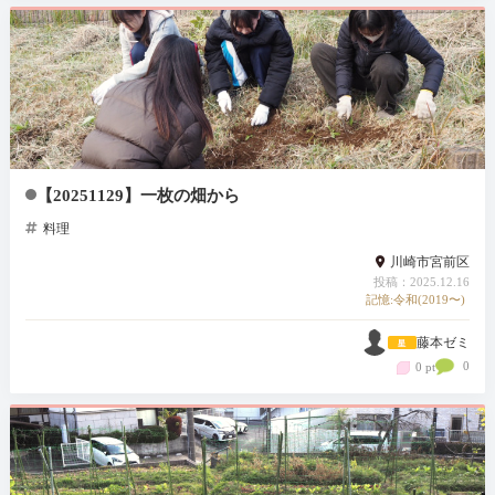
【20251129】一枚の畑から
料理
川崎市宮前区
投稿：2025.12.16
記憶:令和(2019〜)
藤本ゼミ
0
0 pt