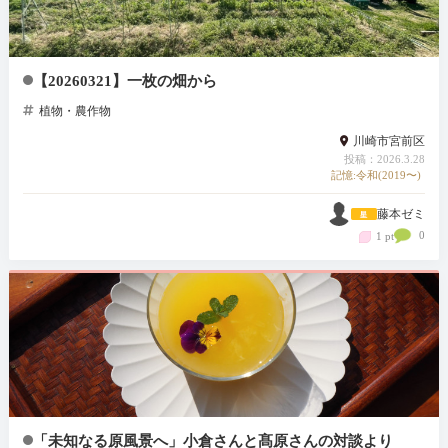
【20260321】一枚の畑から
植物・農作物
川崎市宮前区
投稿：2026.3.28
記憶:令和(2019〜)
藤本ゼミ
0
1 pt
「未知なる原風景へ」小倉さんと髙原さんの対談より