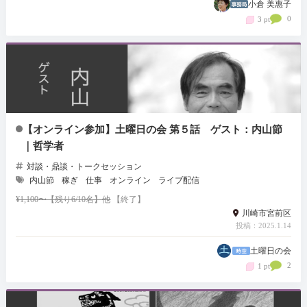
小倉 美惠子
0
3 pt
【オンライン参加】土曜日の会 第５話 ゲスト：内山節
｜哲学者
対談・鼎談・トークセッション
内山節
稼ぎ
仕事
オンライン
ライブ配信
¥1,100〜【残り6/10名】他
【終了】
川崎市宮前区
投稿：2025.1.14
土曜日の会
2
1 pt