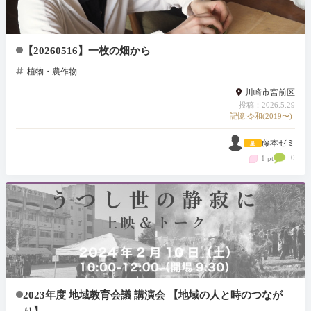
【20260516】一枚の畑から
植物・農作物
川崎市宮前区
投稿：2026.5.29
記憶:令和(2019〜)
藤本ゼミ
0
1 pt
2023年度 地域教育会議 講演会 【地域の人と時のつなが