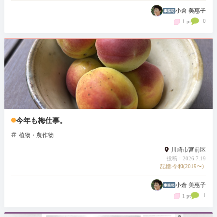
小倉 美惠子
0
1 pt
今年も梅仕事。
植物・農作物
川崎市宮前区
投稿：2026.7.19
記憶:令和(2019〜)
小倉 美惠子
1
1 pt