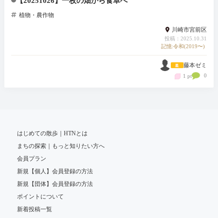
【20251026】一枚の畑から食卓へ
植物・農作物
川崎市宮前区
投稿：2025.10.31
記憶:令和(2019〜)
藤本ゼミ
0
1 pt
はじめての散歩｜HTNとは
まちの探索｜もっと知りたい方へ
会員プラン
新規【個人】会員登録の方法
新規【団体】会員登録の方法
ポイントについて
新着投稿一覧