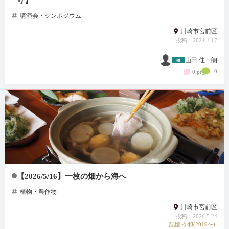
り】
講演会・シンポジウム
川崎市宮前区
投稿：2024.1.17
山田 佳一朗
0
0 pt
【2026/5/16】一枚の畑から海へ
植物・農作物
川崎市宮前区
投稿：2026.5.24
記憶:令和(2019〜)