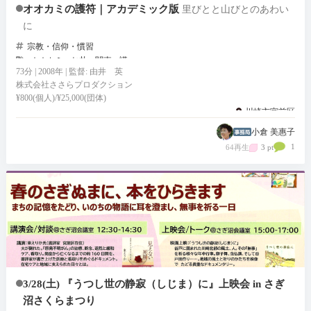
オオカミの護符｜アカデミック版
里びとと山びとのあわい
に
宗教・信仰・慣習
オオカミ
お札
関東
講
73分 | 2008年 | 監督: 由井 英
株式会社ささらプロダクション
¥800(個人)/¥25,000(団体)
川崎市宮前区
投稿：2022.7.7
小倉 美惠子
1
64再生
3 pt
3/28(土) 『うつし世の静寂（しじま）に』上映会 in さぎ
沼さくらまつり