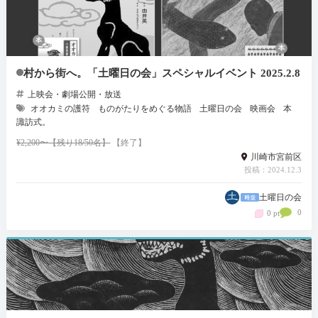
村から街へ。「土曜日の会」スペシャルイベント 2025.2.8
上映会・劇場公開・放送
オオカミの護符
ものがたりをめぐる物語
土曜日の会
映画会
本
諏訪式。
¥2,200〜【残り18/50名】
【終了】
川崎市宮前区
投稿：2024.12.3
土曜日の会
0
0 pt