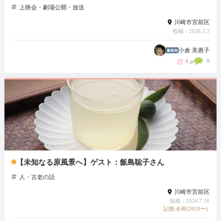
上映会・劇場公開・放送
川崎市宮前区
投稿：2026.3.3
小倉 美惠子
0
0 pt
【未知なる原風景へ】ゲスト：飯島聡子さん
人・古老の話
川崎市宮前区
投稿：2026.7.26
記憶:令和(2019〜)