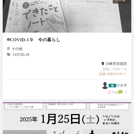
6年前
COVID-1９ 今の暮らし
その他
COVID-19
川崎市宮前区
投稿：2020.7.30
記憶:令和(2019〜)
マサ子
2
0 pt