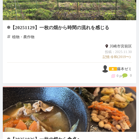
【20251129】一枚の畑から時間の流れを感じる
植物・農作物
川崎市宮前区
投稿：2025.11.30
記憶:令和(2019〜)
藤本ゼミ
0
0 pt