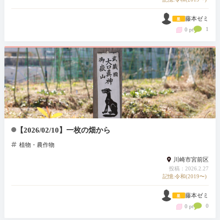
藤本ゼミ
1
0 pt
【2026/02/10】一枚の畑から
植物・農作物
川崎市宮前区
投稿：2026.2.27
記憶:令和(2019〜)
藤本ゼミ
0
0 pt