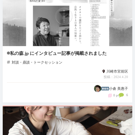
私の森.jp にインタビュー記事が掲載されました
対談・鼎談・トークセッション
川崎市宮前区
投稿：2024.4.20
小倉 美惠子
6
0 pt