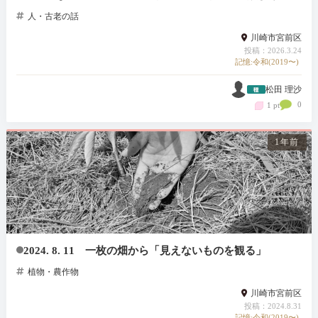
人・古老の話
川崎市宮前区
投稿：2026.3.24
記憶:令和(2019〜)
松田 理沙
0
1 pt
1年前
2024. 8. 11 一枚の畑から「見えないものを観る」
植物・農作物
川崎市宮前区
投稿：2024.8.31
記憶:令和(2019〜)