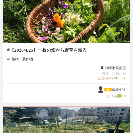
【2026/4/25】一枚の畑から野草を知る
植物・農作物
川崎市宮前区
投稿：2026.4.26
記憶:令和(2019〜)
藤本ゼミ
0
1 pt