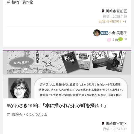
植物・農作物
川崎市宮前区
投稿：2026.7.19
記憶:令和(2019〜)
小倉 美惠子
0
1 pt
かわさき100年 「本に描かれたわが町を探れ！」
講演会・シンポジウム
川崎市宮前区
投稿：2024.8.17