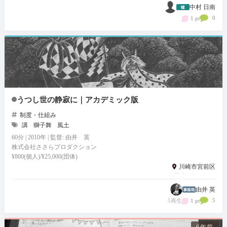
中村 日南
0
1 pt
うつし世の静寂に｜アカデミック版
制度・仕組み
講
獅子舞
風土
60分 | 2010年 | 監督: 由井 英
株式会社ささらプロダクション
¥800(個人)/¥25,000(団体)
川崎市宮前区
投稿：2022.5.27
由井 英
5
5再生
1 pt