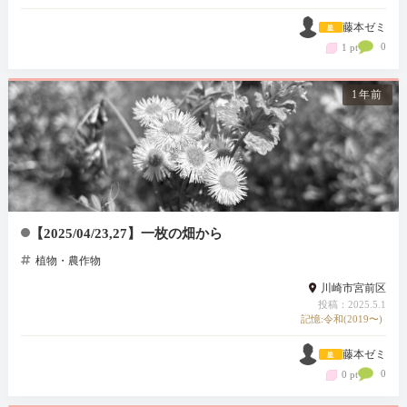
藤本ゼミ
0
1 pt
1年前
【2025/04/23,27】一枚の畑から
植物・農作物
川崎市宮前区
投稿：2025.5.1
記憶:令和(2019〜)
藤本ゼミ
0
0 pt