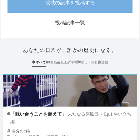
地域の記事を投稿する
投稿記事一覧
あなたの日常が、誰かの歴史になる。
❖
すべて
映画
風土
手帖
催し・報せ
通信
「競い合うことを超えて」
未知なる原風景へ Ep.1 生い立ち
編
自分の出自
未知なる原風景へ
原風景
対談
インタビュー