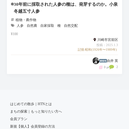
30年前に採取された人参の種は、発芽するのか。小泉
冬越五寸人参
植物・農作物
人参
自然農
自家採取
種
自然交配
¥100
川崎市宮前区
投稿：2025.1.3
記憶:昭和(1926年〜1989年)
由井 英
2
0 pt
はじめての散歩｜HTNとは
まちの探索｜もっと知りたい方へ
会員プラン
新規【個人】会員登録の方法