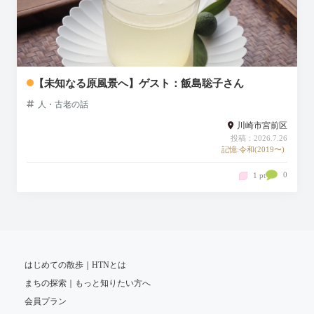
【未知なる原風景へ】ゲスト：飯島聡子さん
人・古老の話
川崎市宮前区
投稿：2026.7.26
記憶:令和(2019〜)
0
1 pt
はじめての散歩｜HTNとは
まちの探索｜もっと知りたい方へ
会員プラン