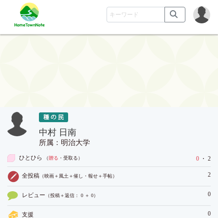
中村 日南
所属：明治大学
ひとひら
（
贈る
・受取る
）
0
・ 2
2
全投稿
（映画＋風土＋催し・報せ＋手帖）
0
レビュー
（投稿＋返信： 0 ＋ 0）
0
支援