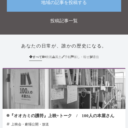
地域の記事を投稿する
投稿記事一覧
あなたの日常が、誰かの歴史になる。
❖
すべて
映画
風土
手帖
催し・報せ
通信
『オオカミの護符』上映+トーク / 100人の本屋さん
上映会・劇場公開・放送