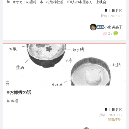
オオカミの護符
本
松陰神社前
100人の本屋さん
上映会
世田谷区
投稿：2022.4.2
小倉 美惠子
0
2 pt
お雑煮の話
料理
世田谷区
投稿：2021.1.17
記憶:不明