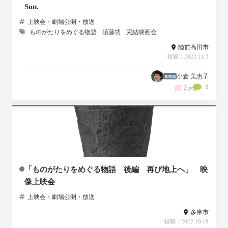
Sun.
上映会・劇場公開・放送
ものがたりをめぐる物語
須藤功
完結映画会
陸前高田市
投稿：2022.11.3
小倉 美惠子
0
2 pt
「ものがたりをめぐる物語 後編 再び地上へ」 映
像上映会
上映会・劇場公開・放送
多摩市
投稿：2022.10.18