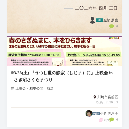
まるような約100人のお客様にお迎えい…
二◯二六年 四月 三日
服部 朋也
0
3/28(土) 『うつし世の静寂（しじま）に』上映会 in
さぎ沼さくらまつり
上映会・劇場公開・放送
川崎市宮前区
投稿：2026.3.3
小倉 美惠子
0
0 pt