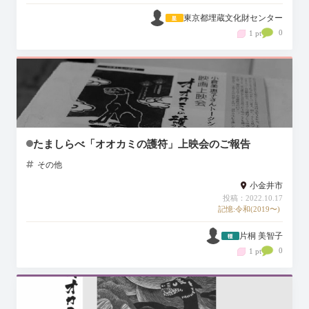
東京都埋蔵文化財センター
0
1 pt
たましらべ「オオカミの護符」上映会のご報告
その他
小金井市
投稿：2022.10.17
記憶:令和(2019〜)
片桐 美智子
0
1 pt