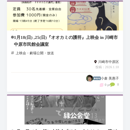
1月18(日) ,25(日)『オオカミの護符』上映会 in 川崎市
中原市民館会議室
上映会・劇場公開・放送
川崎市中原区
投稿：2026.1.10
小倉 美惠子
0
0 pt