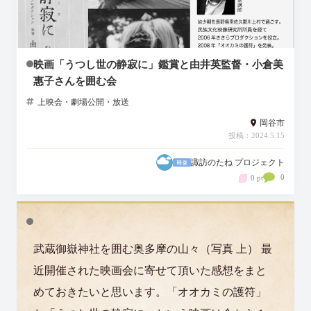
映画「うつし世の静寂に」鑑賞と由井英監督・小倉美
惠子さんを囲む会
上映会・劇場公開・放送
岡谷市
投稿：2024.5.15
諏訪のたね プロジェクト
0
0 pt
武蔵御嶽神社を囲む奥多摩の山々（写真 上） 最
近開催された映画会に寄せて頂いた感想をまと
めておきたいと思います。「オオカミの護符」