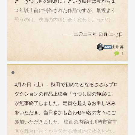
と「うつし世の静寂に」という映画は今から１
０年以上前に制作された作品ですが、最近よく
思うのは、映画の内容は全く変わりようがない
のに（当たり前ですよね）、なぜこんなにも…
二◯二三年 四月 二七日
由井 英
1
4月22日（土）、秋田で初めてとなるささらプロ
ダクションの作品上映会「うつし世の静寂に」
が無事終了しました。定員を超えるお申し込み
をいただき、当日参加も合わせ50名の方々にご
参加いただきました。 映画の内容は川崎市宮前
区を舞台に古くから伝わる地域の伝承文化やそ