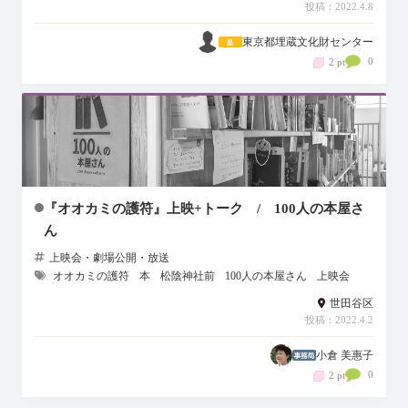
投稿：2022.4.8
東京都埋蔵文化財センター
0
2 pt
『オオカミの護符』上映+トーク / 100人の本屋さ
ん
上映会・劇場公開・放送
オオカミの護符
本
松陰神社前
100人の本屋さん
上映会
世田谷区
投稿：2022.4.2
小倉 美惠子
0
2 pt