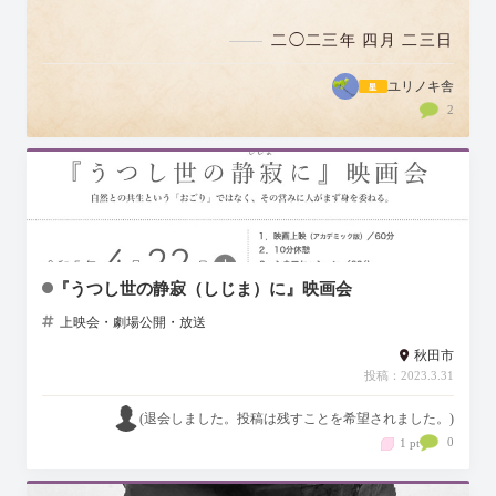
こに生きる人たちの営みを丁寧に映し出した…
二◯二三年 四月 二三日
ユリノキ舎
2
『うつし世の静寂（しじま）に』映画会
上映会・劇場公開・放送
秋田市
投稿：2023.3.31
(退会しました。投稿は残すことを希望されました。)
0
1 pt