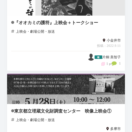
『オオカミの護符』上映会＋トークショー
上映会・劇場公開・放送
小金井市
投稿：2022.9.11
片桐 美智子
1
1 pt
東京都立埋蔵文化財調査センター 映像上映会①
上映会・劇場公開・放送
多摩市