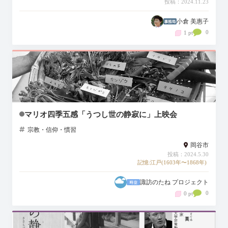
投稿：2024.11.23
小倉 美惠子
0
1 pt
マリオ四季五感「うつし世の静寂に」上映会
宗教・信仰・慣習
岡谷市
投稿：2024.5.30
記憶:江戸(1603年〜1868年)
諏訪のたね プロジェクト
0
0 pt