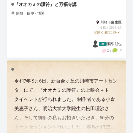
『オオカミの護符』と万福寺講
宗教・信仰・慣習
川崎市麻生区
投稿：2026.4.3
記憶:令和(2019〜)
服部 朋也
0
2 pt
令和7年 9月6日、新百合ヶ丘の川崎市アートセン
ターにて、『オオカミの護符』の上映会＋トー
クイベントが行われました。 制作者である小倉
美惠子さん、明治大学大学院生の松田理沙さ
ん、そして御師の私もお招きいただき、60分の
トークセッションを行いました。 客席がほぼ埋