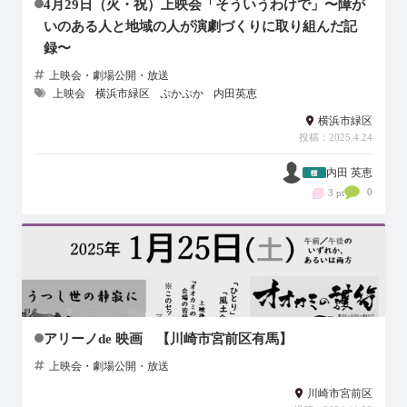
4月29日（火・祝）上映会「そういうわけで」〜障が
いのある人と地域の人が演劇づくりに取り組んだ記
録〜
上映会・劇場公開・放送
上映会
横浜市緑区
ぷかぷか
内田英恵
横浜市緑区
投稿：2025.4.24
内田 英恵
0
3 pt
アリーノde 映画 【川崎市宮前区有馬】
上映会・劇場公開・放送
川崎市宮前区