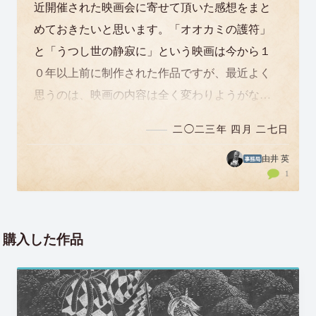
近開催された映画会に寄せて頂いた感想をまと
めておきたいと思います。「オオカミの護符」
と「うつし世の静寂に」という映画は今から１
０年以上前に制作された作品ですが、最近よく
思うのは、映画の内容は全く変わりようがない
のに（当たり前ですよね）、なぜこんなにも…
二◯二三年 四月 二七日
由井 英
1
購入した作品