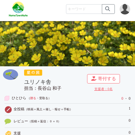
寄付する
ユリノキ舎
担当：長谷山 和子
支援者：
0
名
ひとひら
（
贈る
・受取る
）
0
・ 0
1
全投稿
（映画＋風土＋催し・報せ＋手帖）
0
レビュー
（投稿＋返信： 0 ＋ 0）
0
支援