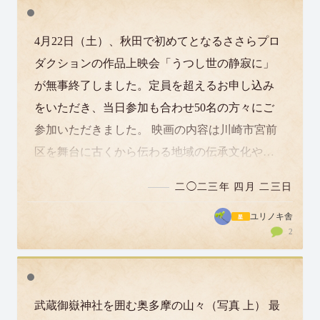
4月22日（土）、秋田で初めてとなるささらプロ
ダクションの作品上映会「うつし世の静寂に」
が無事終了しました。定員を超えるお申し込み
をいただき、当日参加も合わせ50名の方々にご
参加いただきました。 映画の内容は川崎市宮前
区を舞台に古くから伝わる地域の伝承文化やそ
こに生きる人たちの営みを丁寧に映し出した…
二◯二三年 四月 二三日
ユリノキ舎
2
武蔵御嶽神社を囲む奥多摩の山々（写真 上） 最