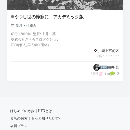
うつし世の静寂に｜アカデミック版
制度・仕組み
60分 | 2010年 | 監督: 由井 英
株式会社ささらプロダクション
¥800(個人)/¥25,000(団体)
川崎市宮前区
投稿：2022.5.27
由井 英
5
5再生
1 pt
はじめての散歩｜HTNとは
まちの探索｜もっと知りたい方へ
会員プラン