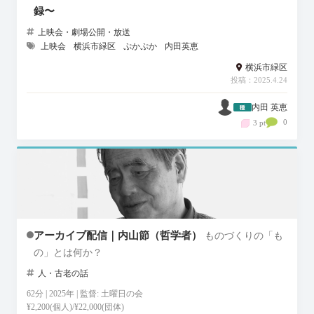
録〜
上映会・劇場公開・放送
上映会
横浜市緑区
ぷかぷか
内田英恵
横浜市緑区
投稿：2025.4.24
内田 英恵
0
3 pt
アーカイブ配信｜内山節（哲学者）
ものづくりの「も
の」とは何か？
人・古老の話
62分 | 2025年 | 監督: 土曜日の会
¥2,200(個人)/¥22,000(団体)