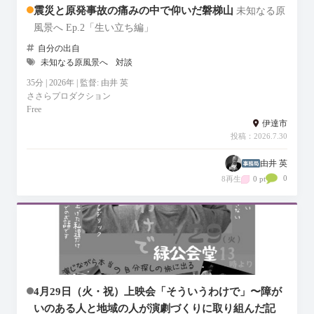
震災と原発事故の痛みの中で仰いだ磐梯山
未知なる原
風景へ Ep.2「生い立ち編」
自分の出自
未知なる原風景へ
対談
35分 | 2026年 | 監督: 由井 英
ささらプロダクション
Free
伊達市
投稿：2026.7.30
由井 英
0
8再生
0 pt
4月29日（火・祝）上映会「そういうわけで」〜障が
いのある人と地域の人が演劇づくりに取り組んだ記