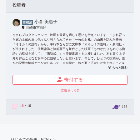
投稿者
小倉 美惠子
川崎市宮前区
ささらプロダクションで、映画や書籍を通して思いを伝えています。生まれ育っ
た家の土蔵の扉に代々貼り替えられてきた「一枚のお札」の由来を訪ねた映画
『オオカミの護符』から、単行本ならびに文庫本『オオカミの護符』＜新潮社＞
が生まれました。信州諏訪と陸前高田を舞台とした映画『ものがたりをめぐる物
語』の取材を通して、『諏訪式。』＜亜紀書房＞を上梓しました。本を書く上で
知り得たことなどを中心に投稿したいと思います。そして、ひとつの投稿が、誰
かの記憶や情報とつながりあって、点が線に、線が面に広がりが生まれることを
期待しています！
もっと読む
お問い合わせ：
https://sasala-pro.com/contact/
寄付する
支援者：
0
名
16
・16
166
はじめての散歩｜HTNとは