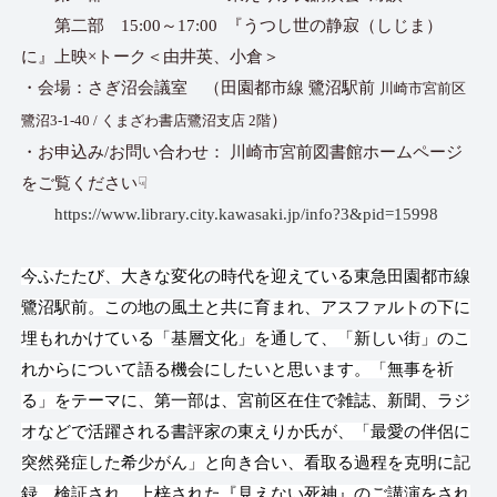
第二部 15:00～17:00 『うつし世の静寂（しじま）
に』上映×トーク＜由井英、小倉＞
・会場：さぎ沼会議室 （田園都市線 鷺沼駅前
川崎市宮前区
）
鷺沼3-1-40 / くまざわ書店鷺沼支店 2階
・お申込み/お問い合わせ： 川崎市宮前図書館ホームページ
をご覧ください☟
https://www.library.city.kawasaki.jp/info?3&pid=15998
今ふたたび、大きな変化の時代を迎えている東急田園都市線
鷺沼駅前。この地の風土と共に育まれ、アスファルトの下に
埋もれかけている「基層文化」を通して、「新しい街」のこ
れからについて語る機会にしたいと思います。「無事を祈
る」をテーマに、第一部は、宮前区在住で雑誌、新聞、ラジ
オなどで活躍される書評家の東えりか氏が、「最愛の伴侶に
突然発症した希少がん」と向き合い、看取る過程を克明に記
録、検証され、上梓された『見えない死神』のご講演をされ