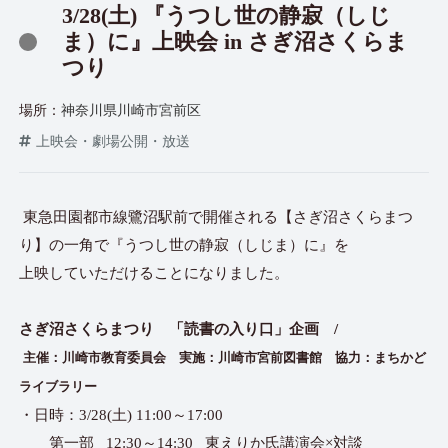
3/28(土) 『うつし世の静寂（しじ
ま）に』上映会 in さぎ沼さくらま
つり
場所：
神奈川県川崎市宮前区
上映会・劇場公開・放送
東急田園都市線鷺沼駅前で開催される【さぎ沼さくらまつ
り】の一角で『うつし世の静寂（しじま）に』を
上映していただけることになりました。
さぎ沼さくらまつり 「読書の入り口」企画 /
主催：川崎市教育委員会 実施：川崎市宮前図書館 協力：まちかど
ライブラリー
・日時：3/28(土) 11:00～17:00
第一部 12:30～14:30 東えりか氏講演会×対談