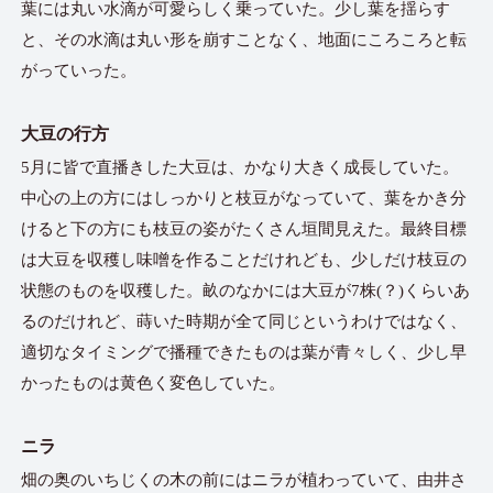
葉には丸い水滴が可愛らしく乗っていた。少し葉を揺らす
と、その水滴は丸い形を崩すことなく、地面にころころと転
がっていった。
大豆の行方
5月に皆で直播きした大豆は、かなり大きく成長していた。
中心の上の方にはしっかりと枝豆がなっていて、葉をかき分
けると下の方にも枝豆の姿がたくさん垣間見えた。最終目標
は大豆を収穫し味噌を作ることだけれども、少しだけ枝豆の
状態のものを収穫した。畝のなかには大豆が7株(？)くらいあ
るのだけれど、蒔いた時期が全て同じというわけではなく、
適切なタイミングで播種できたものは葉が青々しく、少し早
かったものは黄色く変色していた。
ニラ
畑の奥のいちじくの木の前にはニラが植わっていて、由井さ