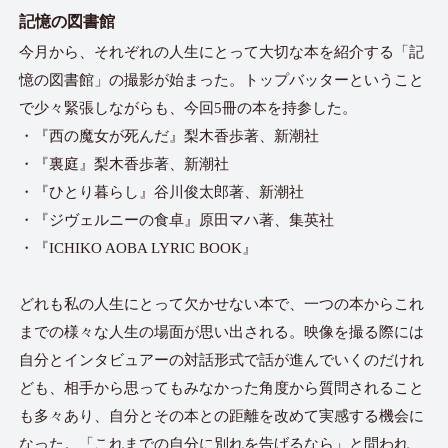
記憶の図書館
今月から、それぞれの人生にとって大切な本を紹介する「記
憶の図書館」の撮影が始まった。トップバッターということ
で少々緊張しながらも、今回5冊の本を持参した。
・『西の魔女が死んだ』梨木香歩著、新潮社
・『裏庭』梨木香歩著、新潮社
・『ひとり暮らし』谷川俊太郎著、新潮社
・『ジヴェルニーの食卓』原田マハ著、集英社
・『ICHIKO AOBA LYRIC BOOK』
どれも私の人生にとって欠かせない本で、一つの本からこれ
までの様々な人生の場面が思い出される。映像を撮る際には
自分とインタビュアーの対話形式で話が進んでいくのだけれ
ども、相手から思ってもみなかった角度から質問されること
も多々あり、自分とその本との距離を改めて実感する機会に
なった。「これまでの自分に別れを告げるなら」と問われ、