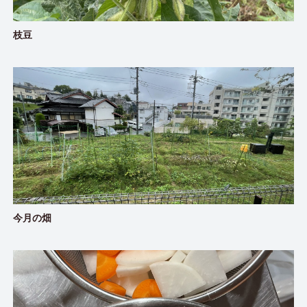
枝豆
今月の畑