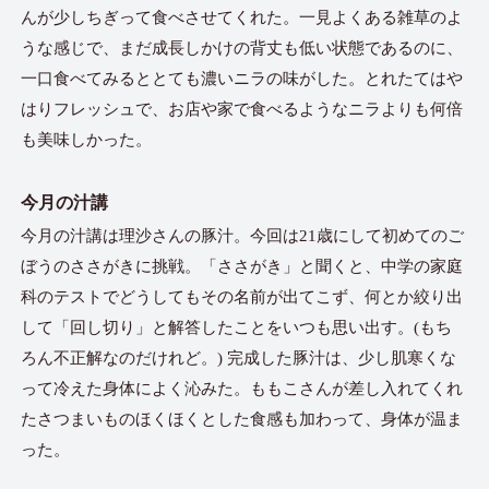
んが少しちぎって食べさせてくれた。一見よくある雑草のよ
うな感じで、まだ成長しかけの背丈も低い状態であるのに、
一口食べてみるととても濃いニラの味がした。とれたてはや
はりフレッシュで、お店や家で食べるようなニラよりも何倍
も美味しかった。
今月の汁講
今月の汁講は理沙さんの豚汁。今回は21歳にして初めてのご
ぼうのささがきに挑戦。「ささがき」と聞くと、中学の家庭
科のテストでどうしてもその名前が出てこず、何とか絞り出
して「回し切り」と解答したことをいつも思い出す。(もち
ろん不正解なのだけれど。) 完成した豚汁は、少し肌寒くな
って冷えた身体によく沁みた。ももこさんが差し入れてくれ
たさつまいものほくほくとした食感も加わって、身体が温ま
った。