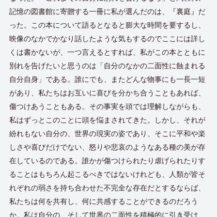
記憶の図書館に寄贈する一冊に私が選んだのは、『裏庭』だ
った。この本について語るとなると膨大な時間を要するし、
映像のなかでかなり話したような気もするのでここには詳し
くは書かないが、一つ言えるとすれば、私がこの本とともに
別れを告げたいと思うのは「自分のなかの二面性に蝕まれる
自分自身」である。誰にでも、またどんな物事にも一長一短
があり、私たちはお互いに喜びを分かち合うこともあれば、
傷つけあうこともある。その事実を頭では理解しながらも、
私はずっとこのことに頭を悩まされてきた。しかし、それが
紛れもない自分の、世界の現実の姿であり、そこに平和や楽
しさや喜びだけでない、怒りや悲哀のようなある種の美が存
在しているのである。誰かが傷つけられたり虐げられたりす
ることはもちろん起こるべきではないけれども、人類が皆そ
れぞれの弱さを持ち合わせた不完全な存在だとするならば、
私たちは何を共有し、何に共感することができるのだろう
か。私は自分の、そして世界の二面性を積極的に引き受け、