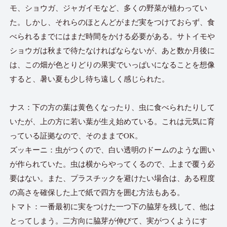
モ、ショウガ、ジャガイモなど、多くの野菜が植わってい
た。しかし、それらのほとんどがまだ実をつけておらず、食
べられるまでにはまだ時間をかける必要がある。サトイモや
ショウガは秋まで待たなければならないが、あと数か月後に
は、この畑が色とりどりの果実でいっぱいになることを想像
すると、暑い夏も少し待ち遠しく感じられた。
ナス：下の方の葉は黄色くなったり、虫に食べられたりして
いたが、上の方に若い葉が生え始めている。これは元気に育
っている証拠なので、そのままでOK。
ズッキーニ：虫がつくので、白い透明のドームのような囲い
が作られていた。虫は横からやってくるので、上まで覆う必
要はない。また、プラスチックを避けたい場合は、ある程度
の高さを確保した上で紙で四方を囲む方法もある。
トマト：一番最初に実をつけた一つ下の脇芽を残して、他は
とってしまう。二方向に脇芽が伸びて、実がつくようにす