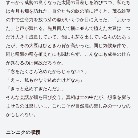
すっかり威勢の良くなった太陽の日差しを浴びつつ、私たち
は今月も畑を訪れた。自分たちの畝の前に行くと、茂る雑草
の中で生命力を放つ芽の姿がいくつか目に入った。「よかっ
た」と声が漏れる。先月四人で横に並んで植えた大豆は一つ
だけ大きく成長していて、他にも芽を出しているものはあっ
たが、その大豆はひときわ背が高かった。同じ気候条件で、
同じ種類の種を植えたにも関わらず、こんなにも成長の仕方
が異なるのは何故だろうか。
「念をたくさん込めたからじゃない？」
「え～、私もかなり込めたけどなあ」
「きっと込めすぎたんだよ」
そんな会話が畑を飛び交う。真相は土の中だが、想像を膨ら
ませるのは楽しいし、これこそが自然農の楽しみの一つなの
かもしれない。
ニンニクの収穫