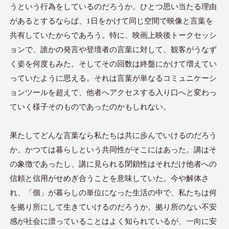
うという行為をしているのだろうか。ひとつ思い当たる理由
があるとするならば、1日をかけて同じ空間で映像と言葉を
共有していたからであろう。特に、映画上映後トークセッシ
ョンで、誰かの発言や登壇者の言葉に対して、観客がうなず
く姿を何度もみた。そしてその回数は終盤にかけて増えてい
っていたように思える。それは言葉が単なるコミュニケーシ
ョンツールを超えて、他者へアクセスする入り口へと変わっ
ていく様子そのものであったのかもしれない。
果たしてどんな言葉なら私たちは共に歩んでいけるのだろう
か。かつては暮らしという共同性がそこにはあった。講はそ
の象徴であったし、講に見られる閉鎖性はそれだけ他者への
信頼と信用がせめぎ合うことを意味していた。今や解体さ
れ、「個」が暮らしの単位になった生活の中で、私たちは何
を拠り所にして生きていけるのだろうか。拠り所のない不安
感が社会に漂っていることはよく知られているが、一向に安