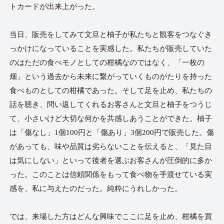
トカードが出来上がった。
当日、販売をしてみて文旦と柚子が私たちと観客をつなぐき
っかけになっていることを実感した。私たちが販売していた
のはただの食べモノとしての柑橘なのではなく、「一枚の
畑」という過去から未来に繋がっていくものがたりを持った
食べものとしての柑橘であった。そして足を止め、私たちの
話を聴き、問い返してくれるお客さんと文旦と柚子をつうじ
て、小さいけど大切な何かを共感しあうことができた。柚子
は「傷なし」1個100円と「傷あり」3個200円で販売した。傷
があっても、味や品質は劣らないことを伝えると、「見た目
は気にしない」といって後者を選ぶお客さんが圧倒的に多か
った。このことは信頼関係をもって食べ物を手渡せている実
感を、私に与えたのだった。純粋にうれしかった。
では、来場した方はどんな興味でここに足を止め、柑橘を買