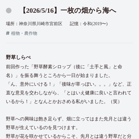
【2026/5/16】一枚の畑から海へ
場所：
神奈川県川崎市宮前区
記憶：
令和(2019〜)
植物・農作物
野草しらべ
前回作った「野草酵素シロップ（後に「土手と風」と命
名）」を振る舞うところから一日が始まりました。
「ん、意外にいける！」「後味が草っぽい。。。」など、正
直な意見を交わしながら、「とはいえ健康に良いと言われて
いるから！」となんとかおさめる私がいました。（笑）
野草への興味は飽き足らず、畑に立ってはまた先月とは違う
野草が生えているのを見つけます。
野草が花を咲かせているからこそ、先月とは違う野草だと分