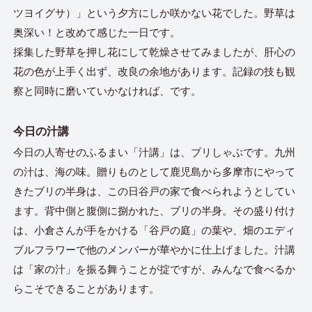
ツヨイグサ）」という夕方にしか咲かない花でした。野草は
奥深い！と改めて感じた一日です。
採集した野草を押し花にして乾燥させてみましたが、肝心の
花の色が上手く出ず、改良の余地があります。記録の技も観
察と同時に磨いていかなければ、です。
今日の汁講
今日の人寄せのふるまい「汁講」は、ブリしゃぶです。九州
の汁は、海の味。贈りものとして鹿児島から多摩市にやって
きたブリの半身は、この日谷戸の家で食べられようとしてい
ます。背中側と腹側に捌かれた、ブリの半身。その盛り付け
は、小倉さんが手をかける「谷戸の庭」の葉や、畑のエディ
ブルフラワーで他のメンバーが華やかに仕上げました。汁講
は「家の汁」を振る舞うことが掟ですが、みんなで食べるか
らこそできることがあります。