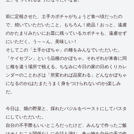
前に定植させた、土手カボチャがちょうど食べ頃だったの
で、焼いていただいたこと。もちろん！絶品！おっと、遠慮
のかたまりみたいにお皿に残っているカボチャも、遠慮せず
にいただく。う～～ん、美味しい！
そしてこの「土手かぼちゃ」の種をみんなでいただいた。
「ケイセブン」という品種のかぼちゃ。それぞれが来春に同
じ種を違う場所で植える。ちなみに今日の家の日めくりカレ
ンダーのことわざは「所変われば品変わる」どんなかぼちゃ
になるのか(はたまたうまく身をつけられないのか)楽しみ
だ。
今日は、畑の野菜と、採れたバジルをペーストにしてパスタ
にしていただいた。
自分の不手際もいいところだったけど、みんなで作ったご飯
はそんなこと関係なしに会話も弾む。食べ物を自分の手で作