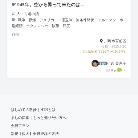
1945年。空から降って来たのは…
人・古老の話
戦争
原爆
アメリカ
一億玉砕
無条件降伏
トルーマン
市
場経済
テクノロジー
欲望
節度
¥100
川崎市宮前区
投稿：2025.8.10
記憶:昭和(1926年〜1989年)
小倉 美惠子
0
0 pt
はじめての散歩｜HTNとは
まちの探索｜もっと知りたい方へ
会員プラン
新規【個人】会員登録の方法