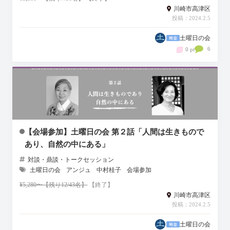
川崎市高津区
投稿：2024.2.5
土曜日の会
6
0 pt
【会場参加】土曜日の会 第２話「人間は生きもので
あり、自然の中にある」
対談・鼎談・トークセッション
土曜日の会
アンジュ
中村桂子
会場参加
¥5,280〜【残り12/43名】
【終了】
川崎市高津区
投稿：2024.2.5
土曜日の会