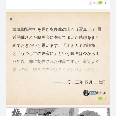
2
0 pt
武蔵御嶽神社を囲む奥多摩の山々（写真 上） 最
近開催された映画会に寄せて頂いた感想をまと
めておきたいと思います。「オオカミの護符」
と「うつし世の静寂に」という映画は今から１
０年以上前に制作された作品ですが、最近よく
思うのは、映画の内容は全く変わりようがない
のに（当たり前ですよね）、なぜこんなにも…
二◯二三年 四月 二七日
由井 英
1