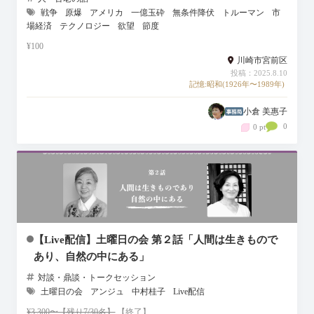
戦争
原爆
アメリカ
一億玉砕
無条件降伏
トルーマン
市
場経済
テクノロジー
欲望
節度
¥100
川崎市宮前区
投稿：2025.8.10
記憶:昭和(1926年〜1989年)
小倉 美惠子
0
0 pt
【Live配信】土曜日の会 第２話「人間は生きもので
あり、自然の中にある」
対談・鼎談・トークセッション
土曜日の会
アンジュ
中村桂子
Live配信
¥3,300〜【残り7/30名】
【終了】