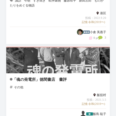
諏訪
今朝
すき焼き
戦争疎開
藤原咲平
新田次郎
ものが
たりをめぐる物語
港区
投稿：2022.9.20
記憶:令和(2019〜)
小倉 美惠子
3
0 pt
「魂の発電所」徳間書店 書評
その他
飯舘村
投稿：2021.5.5
記憶:令和(2019〜)
飯島 聡子