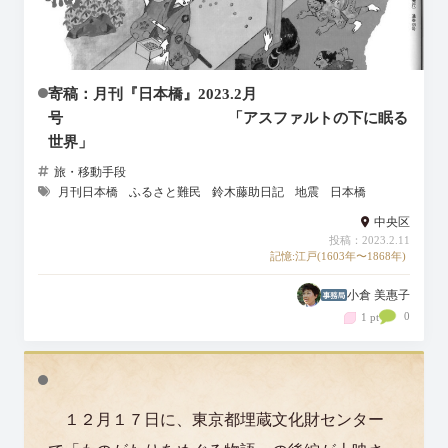
寄稿：月刊『日本橋』2023.2月
号 「アスファルトの下に眠る
世界」
旅・移動手段
月刊日本橋
ふるさと難民
鈴木藤助日記
地震
日本橋
中央区
投稿：2023.2.11
記憶:江戸(1603年〜1868年)
小倉 美惠子
0
1 pt
１２月１７日に、東京都埋蔵文化財センター