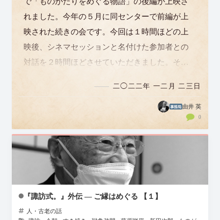
で「ものがたりをめぐる物語」の後編が上映さ
れました。今年の５月に同センターで前編が上
映された続きの会です。今回は１時間ほどの上
映後、シネマセッションと名付けた参加者との
対話を２時間ほどさせていただきました。そこ
でのお話の様子は短く編集しショートムービー
二◯二二年 一二月 二三日
にして…
由井 英
0
『諏訪式。』外伝 ― ご縁はめぐる 【１】
人・古老の話