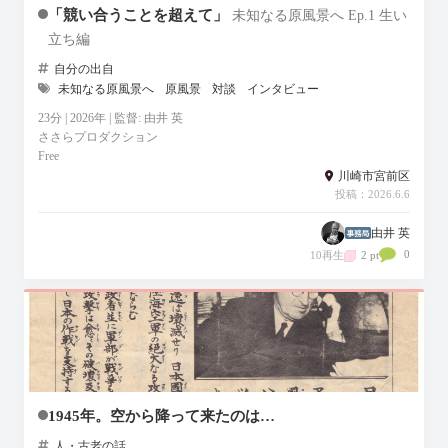
「競い合うことを超えて」
未知なる原風景へ Ep.1 生い
立ち編
自分の出自
未知なる原風景へ
原風景
対談
インタビュー
23分 | 2026年 | 監督: 由井 英
ささらプロダクション
Free
川崎市宮前区
投稿：2026.6.6
由井 英
0
10再生
2 pt
1945年。空から降って来たのは…
人・古老の話