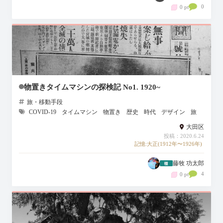
0
0 pt
物置きタイムマシンの探検記 No1. 1920~
旅・移動手段
COVID-19
タイムマシン
物置き
歴史
時代
デザイン
旅
大田区
投稿：2020.6.24
記憶:大正(1912年〜1926年)
藤牧 功太郎
4
0 pt