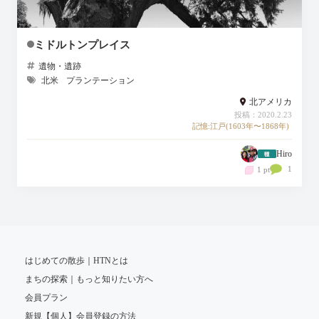
ミドルトンプレイス
遺物・遺跡
北米
プランテーション
北アメリカ
投稿：2020.2.23
記憶:江戸(1603年〜1868年)
Hiro
1
1 pt
はじめての散歩｜HTNとは
まちの探索｜もっと知りたい方へ
会員プラン
新規【個人】会員登録の方法