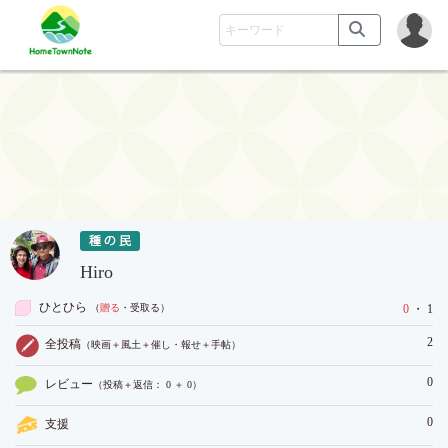
Hiro
ひとひら
（
贈る
・受取る
）
0
・ 1
2
全投稿
（映画＋風土＋催し・報せ＋手帖）
0
レビュー
（投稿＋返信： 0 ＋ 0）
0
支援