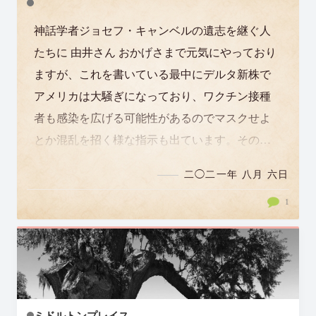
神話学者ジョセフ・キャンベルの遺志を継ぐ人
たちに 由井さん おかげさまで元気にやっており
ますが、これを書いている最中にデルタ新株で
アメリカは大騒ぎになっており、ワクチン接種
者も感染を広げる可能性があるのでマスクせよ
とか混乱を招く様な指示も出ています。その中
で南部の国境から信じられない数の違法…
二◯二一年 八月 六日
1
ミドルトンプレイス