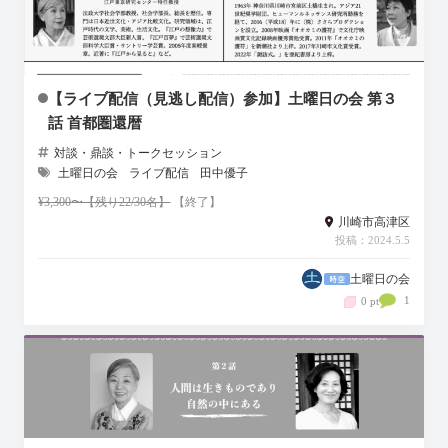
【ライブ配信（見逃し配信）参加】土曜日の会 第３
話 首都圏還暦
対談・鼎談・トークセッション
土曜日の会
ライブ配信
田中優子
¥3,300〜【残り22/30名】
【終了】
川崎市高津区
投稿：2024.5.5
土曜日の会
1
0 pt