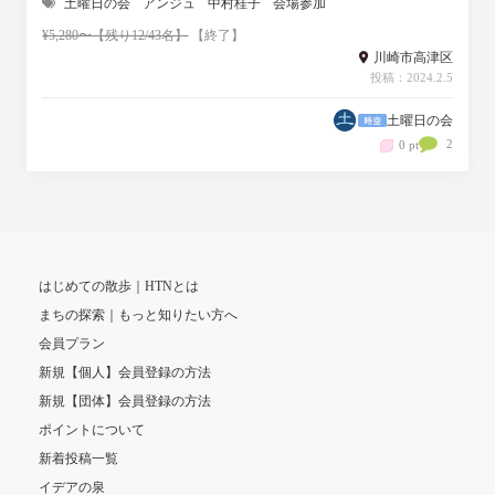
土曜日の会
アンジュ
中村桂子
会場参加
¥5,280〜【残り12/43名】
【終了】
川崎市高津区
投稿：2024.2.5
土曜日の会
2
0 pt
はじめての散歩｜HTNとは
まちの探索｜もっと知りたい方へ
会員プラン
新規【個人】会員登録の方法
新規【団体】会員登録の方法
ポイントについて
新着投稿一覧
イデアの泉