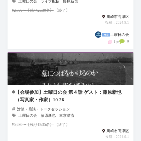
土曜日の会
ライブ配信
藤原新也
¥2,750〜【残り25/30名】
【終了】
川崎市高津区
投稿：2024.9.1
土曜日の会
0
1 pt
【会場参加】土曜日の会 第４話 ゲスト：藤原新也
（写真家・作家）10.26
対談・鼎談・トークセッション
土曜日の会
藤原新也
東京漂流
¥5,280〜【残り12/35名】
【終了】
川崎市高津区
投稿：2024.9.1