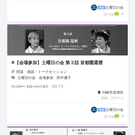
土曜日の会
0
0 pt
【会場参加】土曜日の会 第３話 首都圏還暦
対談・鼎談・トークセッション
土曜日の会
会場参加
田中優子
¥5,280〜【残り8/37名】
【終了】
川崎市高津区
投稿：2024.5.5
土曜日の会
0
0 pt