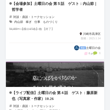
【会場参加】土曜日の会 第５話 ゲスト：内山節｜
哲学者
対談・鼎談・トークセッション
内山節
稼ぎ
仕事
ものづくり
¥4,400〜【残り4/5名】他
【終了】
川崎市高津区
投稿：2025.1.14
土曜日の会
1
0 pt
【ライブ配信】土曜日の会 第４話 ゲスト：藤原新
也（写真家・作家）10.26
対談・鼎談・トークセッション