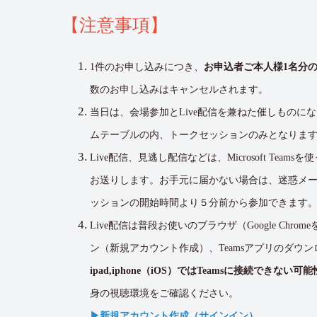
【注意事項】
1件のお申し込みにつき、
お申込者ご本人様1名分
数のお申し込みはキャンセルされます。
当日は、会場参加とLive配信を兼ねた催しものに
ムテーブルの内、トークセッションのみとなります
Live配信、見逃し配信などは、Microsoft T
お送りします。お手元に届かない場合は、迷惑メ
ッションの開始時間より５分前から参加できます
Live配信は普段お使いのブラウザ（Google C
ン（新規アカウント作成）、Teamsアプリのダウ
ipad,iphone（iOS）ではTeamsに接続でき
身の視聴環境をご確認ください。
▶︎新規アカウント作成（サインイン）