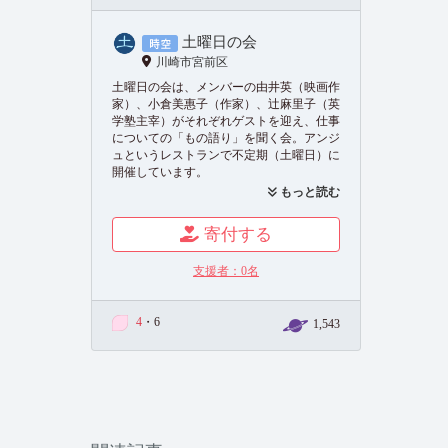
土曜日の会
川崎市宮前区
土曜日の会は、メンバーの由井英（映画作
家）、小倉美惠子（作家）、辻麻里子（英
学塾主宰）がそれぞれゲストを迎え、仕事
についての「もの語り」を聞く会。アンジ
ュというレストランで不定期（土曜日）に
開催しています。
もっと読む
【お問い合わせ】
寄付する
・主催：土曜日の会／ささらプロダクショ
ン
支援者：
0
名
https://sasala-pro.com/contact/
・共催・会場：珈琲＆レストラン アンジ
4
・6
1,543
ュ
TEL：044-861-5861
https://tcc-andyou.net/