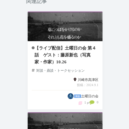
関連記事
【ライブ配信】土曜日の会 第４
話 ゲスト：藤原新也（写真
家・作家）10.26
対談・鼎談・トークセッション
川崎市高津区
投稿：2024.9.1
土曜日の会
0
1 pt