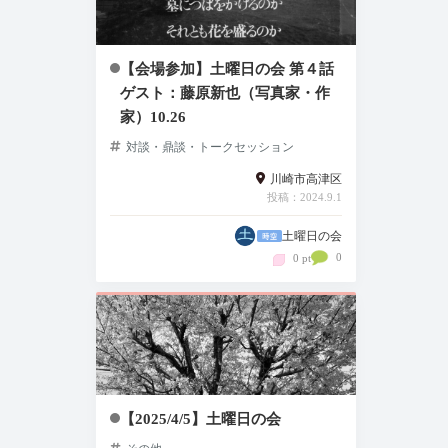
【会場参加】土曜日の会 第４話
ゲスト：藤原新也（写真家・作
家）10.26
対談・鼎談・トークセッション
川崎市高津区
投稿：2024.9.1
土曜日の会
0
0 pt
【2025/4/5】土曜日の会