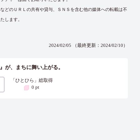
」などのＵＲＬの共有や貸与、ＳＮＳを含む他の媒体への転載は不
いたします。
2024/02/05 （最終更新：2024/02/10）
』が、まちに舞い上がる。
「ひとひら」総取得
0 pt