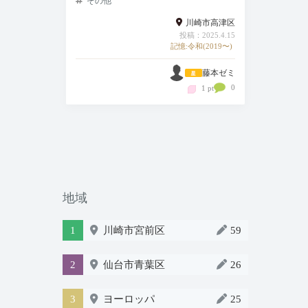
その他
川崎市高津区
投稿：2025.4.15
記憶:令和(2019〜)
藤本ゼミ
0
1 pt
地域
1
川崎市宮前区
59
2
仙台市青葉区
26
3
ヨーロッパ
25