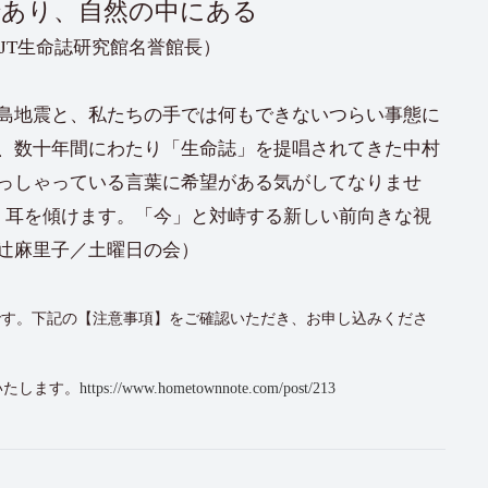
であり、自然の中にある
JT生命誌研究館名誉館長）
島地震と、私たちの手では何もできないつらい事態に
、数十年間にわたり「生命誌」を提唱されてきた中村
っしゃっている言葉に希望がある気がしてなりませ
く耳を傾けます。「今」と対峙する新しい前向きな視
辻麻里子／土曜日の会）
ジです。下記の【注意事項】をご確認いただき、お申し込みくださ
いたします。
https://www.hometownnote.com/post/213