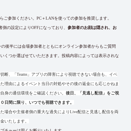
からご参加ください。PC＋LANを使っての参加を推奨します。
者側の設定によりOFFになっており、
参加者のお顔は隠され、お
ンの後半には会場参加者とともにオンライン参加者からもご質問
、いくつか選ばせていただきます。投稿内容によっては表示されな
切断、「Teams」アプリの障害により視聴できない場合も、イベ
した理由によるイベント当日の対処やその後の返金にも応じかねま
ご自身の通信環境をご確認ください。
後日、「見逃し配信」をご視
１０日間に限り、いつでも視聴できます。
た場合や主催者側の重大な過失によりLive配信と見逃し配信を両
返金いたします。
ャプチャーは固くお断りいたします。