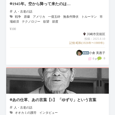
1945年。空から降って来たのは…
人・古老の話
戦争
原爆
アメリカ
一億玉砕
無条件降伏
トルーマン
市
場経済
テクノロジー
欲望
節度
¥100
川崎市宮前区
投稿：2025.8.10
記憶:昭和(1926年〜1989年)
小倉 美惠子
0
0 pt
あの仕草、あの言葉【1】 「ゆずり」という言葉
人・古老の話
オオカミの護符
インタビュー