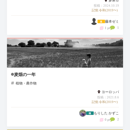
多摩市
投稿：2024.10.19
記憶:令和(2019〜)
藤本ゼミ
1
1 pt
麦畑の一年
植物・農作物
ヨーロッパ
投稿：2021.8.6
記憶:令和(2019〜)
もりした かずこ
2
0 pt