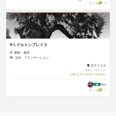
4
0 pt
ミドルトンプレイス
遺物・遺跡
北米
プランテーション
北アメリカ
投稿：2020.2.23
記憶:江戸(1603年〜1868年)
Hiro
1
1 pt