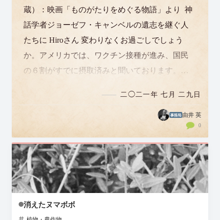
蔵）：映画「ものがたりをめぐる物語」より 神
話学者ジョーゼフ・キャンベルの遺志を継ぐ人
たちに Hiroさん 変わりなくお過ごしでしょう
か。アメリカでは、ワクチン接種が進み、国民
の６割がすでに摂取済みと聞いております。そ
れでも若い人たちを中心に感…
二◯二一年 七月 二九日
由井 英
0
消えたヌマボボ
植物・農作物