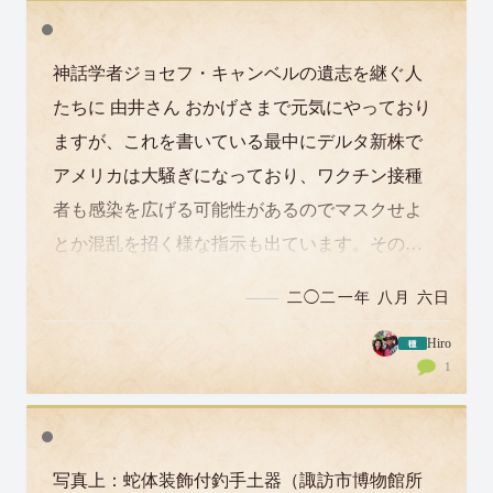
神話学者ジョセフ・キャンベルの遺志を継ぐ人
たちに 由井さん おかげさまで元気にやっており
ますが、これを書いている最中にデルタ新株で
アメリカは大騒ぎになっており、ワクチン接種
者も感染を広げる可能性があるのでマスクせよ
とか混乱を招く様な指示も出ています。その中
で南部の国境から信じられない数の違法…
二◯二一年 八月 六日
Hiro
1
写真上：蛇体装飾付釣手土器（諏訪市博物館所