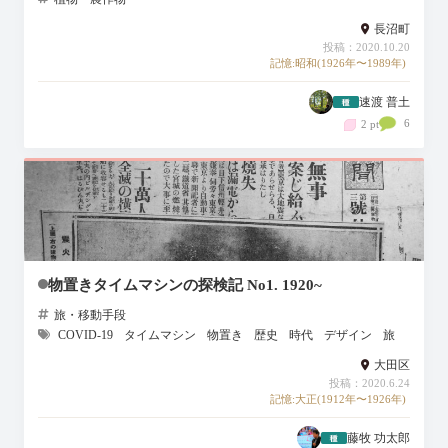
長沼町
投稿：2020.10.20
記憶:昭和(1926年〜1989年)
速渡 普土
6
2 pt
物置きタイムマシンの探検記 No1. 1920~
旅・移動手段
COVID-19
タイムマシン
物置き
歴史
時代
デザイン
旅
大田区
投稿：2020.6.24
記憶:大正(1912年〜1926年)
藤牧 功太郎