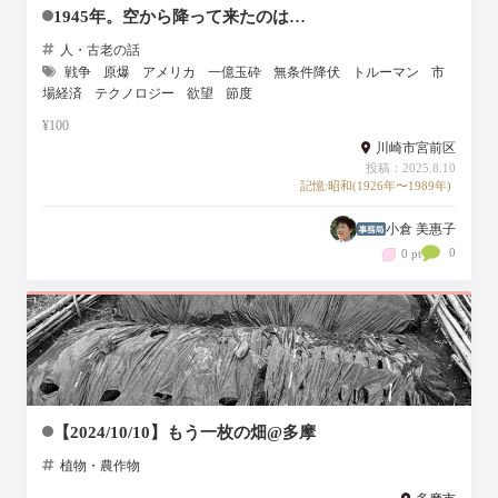
1945年。空から降って来たのは…
人・古老の話
戦争
原爆
アメリカ
一億玉砕
無条件降伏
トルーマン
市
場経済
テクノロジー
欲望
節度
¥100
川崎市宮前区
投稿：2025.8.10
記憶:昭和(1926年〜1989年)
小倉 美惠子
0
0 pt
【2024/10/10】もう一枚の畑@多摩
植物・農作物