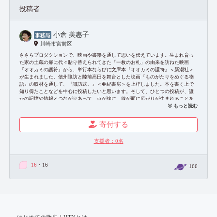
投稿者
小倉 美惠子
川崎市宮前区
ささらプロダクションで、映画や書籍を通して思いを伝えています。生まれ育っ
た家の土蔵の扉に代々貼り替えられてきた「一枚のお札」の由来を訪ねた映画
『オオカミの護符』から、単行本ならびに文庫本『オオカミの護符』＜新潮社＞
が生まれました。信州諏訪と陸前高田を舞台とした映画『ものがたりをめぐる物
語』の取材を通して、『諏訪式。』＜亜紀書房＞を上梓しました。本を書く上で
知り得たことなどを中心に投稿したいと思います。そして、ひとつの投稿が、誰
かの記憶や情報とつながりあって、点が線に、線が面に広がりが生まれることを
期待しています！
もっと読む
お問い合わせ：
https://sasala-pro.com/contact/
寄付する
支援者：
0
名
16
・16
166