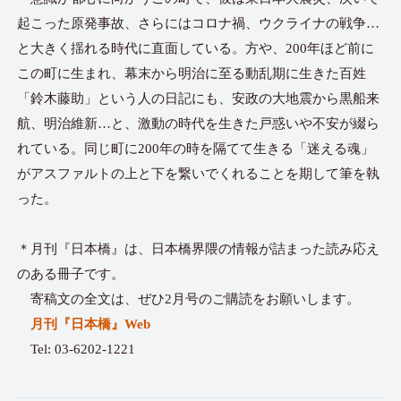
起こった原発事故、さらにはコロナ禍、ウクライナの戦争…
と大きく揺れる時代に直面している。方や、200年ほど前に
この町に生まれ、幕末から明治に至る動乱期に生きた百姓
「鈴木藤助」という人の日記にも、安政の大地震から黒船来
航、明治維新…と、激動の時代を生きた戸惑いや不安が綴ら
れている。同じ町に200年の時を隔てて生きる「迷える魂」
がアスファルトの上と下を繋いでくれることを期して筆を執
った。
＊月刊『日本橋』は、日本橋界隈の情報が詰まった読み応え
のある冊子です。
寄稿文の全文は、ぜひ2月号のご購読をお願いします。
月刊『日本橋』Web
Tel: 03-6202-1221