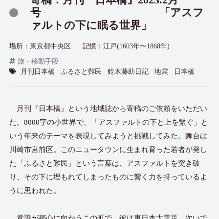
寄稿：月刊『日本橋』2023.2月
号 「アスフ
ァルトの下に眠る世界」
場所：
東京都中央区
記憶：
江戸(1603年〜1868年)
旅・移動手段
月刊日本橋
ふるさと難民
鈴木藤助日記
地震
日本橋
月刊『日本橋』という地域誌から寄稿のご依頼をいただい
た。8000字の小世界で、「アスファルトの下と上を繋ぐ」と
いう年来のテーマを表現してみようと挑戦してみた。舞台は
川崎市宮前区。このニュータウンに生まれ育った若者が発し
た「ふるさと難民」という言葉は、アスファルトを突き破
り、その下に埋もれてしまったものに響く力を持っているよ
うに思われた。
意識が都心に向かうこの町で、彼は東日本大震災、次いで