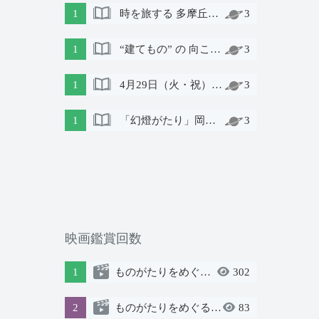
1
時を旅する 多摩丘陵 明治元年～｜土曜日の会 第６話
3
1
“建てもの” の 向こう側には 諏訪 がある
3
1
4月29日（火・祝）上映会「そういうわけで」〜障がいのある人と地域の人が演劇づくりに取り組んだ記録〜
3
1
「幻燈がたり」岡谷編 8.6Sat、8.7Sun
3
映画鑑賞回数
1
ものがたりをめぐる物語
302
2
ものがたりをめぐる物語
83