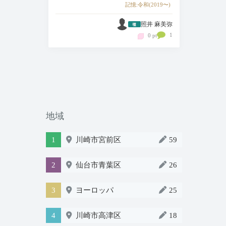
記憶:令和(2019〜)
照井 麻美弥
1
0 pt
地域
1
川崎市宮前区
59
2
仙台市青葉区
26
3
ヨーロッパ
25
4
川崎市高津区
18