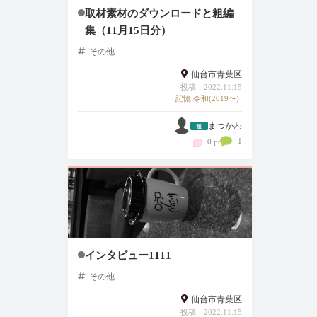
取材素材のダウンロードと粗編
集（11月15日分）
その他
仙台市青葉区
投稿：2022.11.15
記憶:令和(2019〜)
まつかわ
1
0 pt
インタビュー1111
その他
仙台市青葉区
投稿：2022.11.15