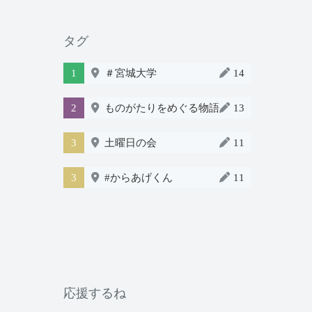
タグ
1
＃宮城大学
14
2
ものがたりをめぐる物語
13
3
土曜日の会
11
3
#からあげくん
11
応援するね