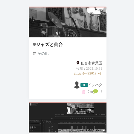
ジャズと仙台
その他
仙台市青葉区
投稿：2022.10.31
記憶:令和(2019〜)
イシハタ
1
0 pt