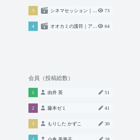
3
シネマセッション｜ゲスト：石川直樹さん
73
4
オオカミの護符｜アカデミック版
64
会員（投稿総数）
1
由井 英
51
2
藤本ゼミ
41
3
もりした かずこ
30
4
小倉 美惠子
28