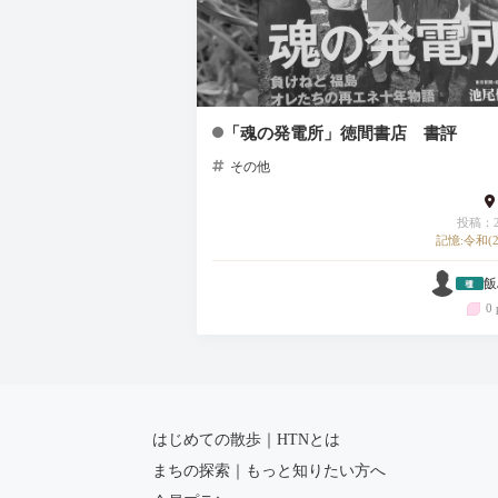
「魂の発電所」徳間書店 書評
その他
投稿：20
記憶:令和(2
飯
0 
はじめての散歩｜HTNとは
まちの探索｜もっと知りたい方へ