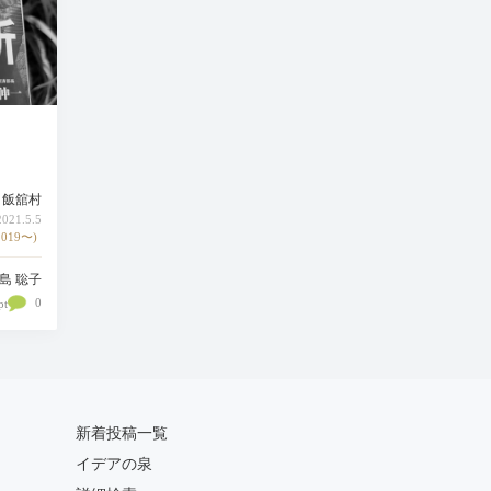
飯舘村
21.5.5
019〜)
島 聡子
0
pt
新着投稿一覧
イデアの泉