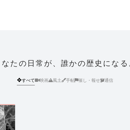
あなたの日常が、誰かの歴史になる
❖
すべて
映画
風土
手帖
催し・報せ
通信