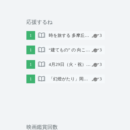
応援するね
1
時を旅する 多摩丘陵 明治元年～｜土曜日の会 第６話
3
1
“建てもの” の 向こう側には 諏訪 がある
3
1
4月29日（火・祝）上映会「そういうわけで」〜障がいのある人と地域の人が演劇づくりに取り組んだ記録〜
3
1
「幻燈がたり」岡谷編 8.6Sat、8.7Sun
3
映画鑑賞回数