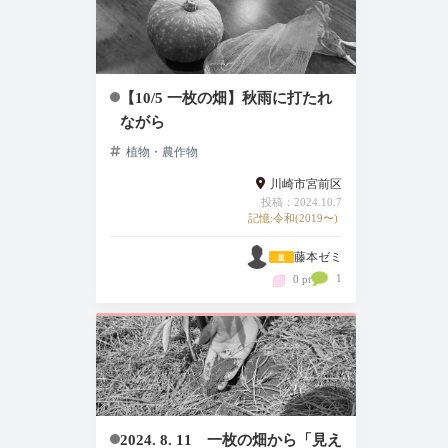
【10/5 一枚の畑】秋雨に打たれ
ながら
植物・農作物
川崎市宮前区
投稿：2024.10.7
記憶:令和(2019〜)
藤本ゼミ
1
0 pt
2024. 8. 11 一枚の畑から「見え