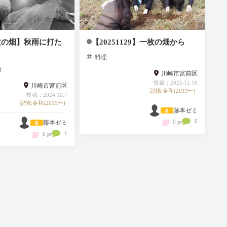
一枚の畑】秋雨に打た
【20251129】一枚の畑から
料理
物
川崎市宮前区
投稿：2025.12.16
川崎市宮前区
記憶:令和(2019〜)
投稿：2024.10.7
記憶:令和(2019〜)
藤本ゼミ
0
0 pt
藤本ゼミ
1
0 pt