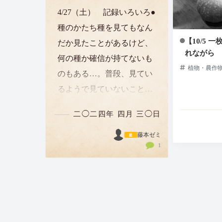
4/27（土） 記録いろいろ●
種のかたち種を見てもなん
【10/5 
だか見たことがあるけど、
れながら
何の種か確信が持てないも
植物・農作
のもある…。普段、見てい
るようで見ていないことが
分かる。かぼちゃなど種が
二◯二四年 四月 三◯日
取り除かれている野菜の切
り身を見てしまっているか
藤本ゼミ
1
らかもしれない。ピーマ
ン、ナス、トマトはナス
科。種の形が近しいもの
は、科が同じである…