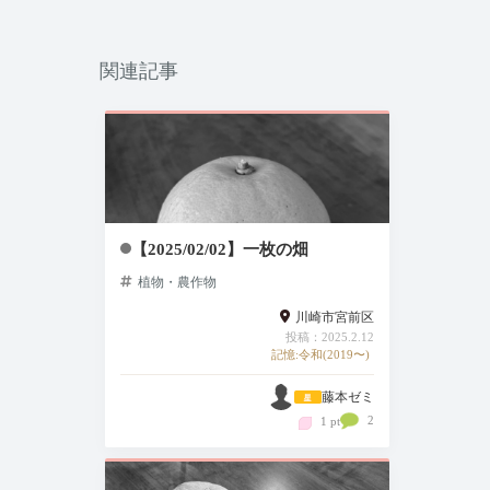
関連記事
【2025/02/02】一枚の畑
植物・農作物
川崎市宮前区
投稿：2025.2.12
記憶:令和(2019〜)
藤本ゼミ
2
1 pt