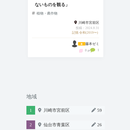
ないものを観る」
植物・農作物
川崎市宮前区
投稿：2024.8.31
記憶:令和(2019〜)
藤本ゼミ
1
0 pt
地域
1
川崎市宮前区
59
2
仙台市青葉区
26