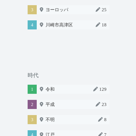
3
ヨーロッパ
25
4
川崎市高津区
18
時代
1
令和
129
2
平成
23
3
不明
8
4
江戸
7