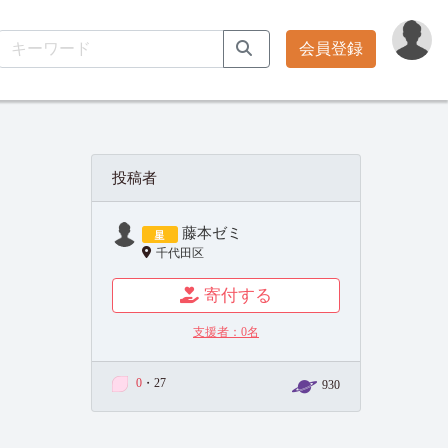
会員登録
投稿者
藤本ゼミ
千代田区
寄付する
支援者：
0
名
0
・27
930