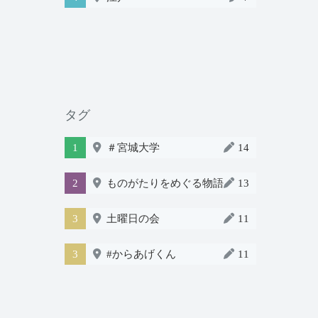
タグ
1
＃宮城大学
14
2
ものがたりをめぐる物語
13
3
土曜日の会
11
3
#からあげくん
11