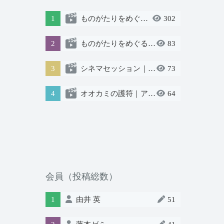
1
ものがたりをめぐる物語
302
2
ものがたりをめぐる物語
83
3
シネマセッション｜ゲスト：石川直樹さん
73
4
オオカミの護符｜アカデミック版
64
会員（投稿総数）
1
由井 英
51