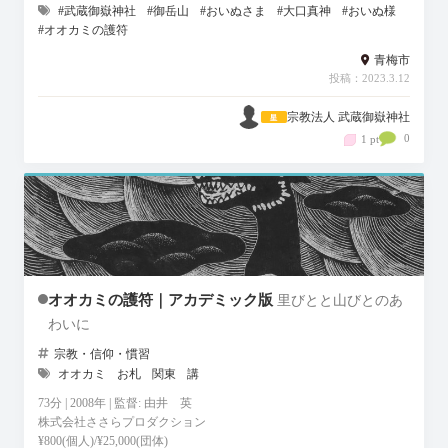
#武蔵御嶽神社
#御岳山
#おいぬさま
#大口真神
#おいぬ様
#オオカミの護符
青梅市
投稿：2023.3.12
宗教法人 武蔵御嶽神社
0
1 pt
オオカミの護符｜アカデミック版
里びとと山びとのあ
わいに
宗教・信仰・慣習
オオカミ
お札
関東
講
73分 | 2008年 | 監督: 由井 英
株式会社ささらプロダクション
¥800(個人)/¥25,000(団体)