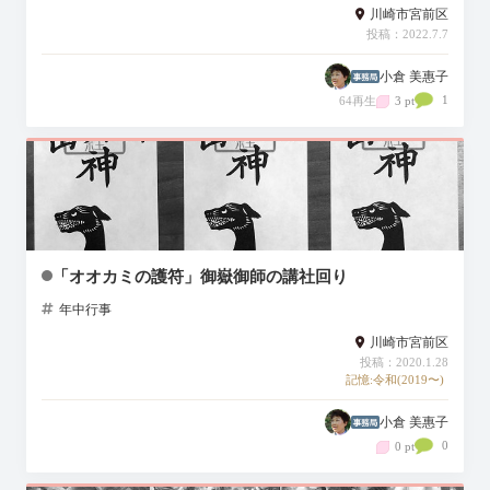
川崎市宮前区
投稿：2022.7.7
小倉 美惠子
1
64再生
3 pt
「オオカミの護符」御嶽御師の講社回り
年中行事
川崎市宮前区
投稿：2020.1.28
記憶:令和(2019〜)
小倉 美惠子
0
0 pt