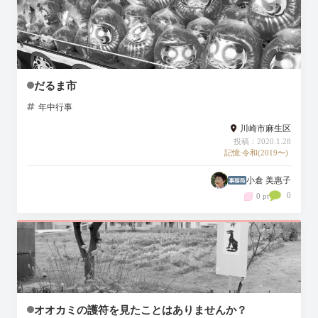
だるま市
年中行事
川崎市麻生区
投稿：2020.1.28
記憶:令和(2019〜)
小倉 美惠子
0
0 pt
オオカミの護符を見たことはありませんか？