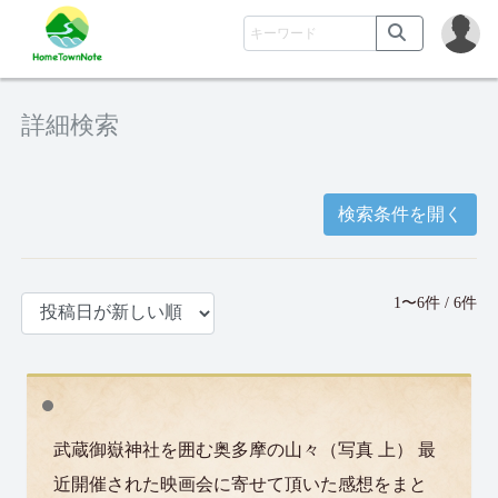
詳細検索
検索条件を開く
1〜6件 / 6件
武蔵御嶽神社を囲む奥多摩の山々（写真 上） 最
近開催された映画会に寄せて頂いた感想をまと