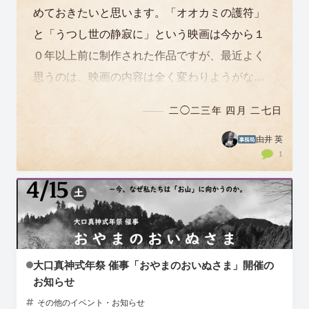
めておきたいと思います。「オオカミの護符」
と「うつし世の静寂に」という映画は今から１
０年以上前に制作された作品ですが、最近よく
思うのは、映画の内容は全く変わりようがない
のに（当たり前ですよね）、なぜこんなにも…
二◯二三年 四月 二七日
由井 英
1
大口真神式年祭 催事「おやまのおいぬさま」開催の
お知らせ
その他のイベント・お知らせ