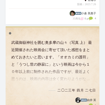
投稿：2023.7.26
小倉 美惠子
4
35再生
0 pt
武蔵御嶽神社を囲む奥多摩の山々（写真 上） 最
近開催された映画会に寄せて頂いた感想をまと
めておきたいと思います。「オオカミの護符」
と「うつし世の静寂に」という映画は今から１
０年以上前に制作された作品ですが、最近よく
思うのは、映画の内容は全く変わりようがない
のに（当たり前ですよね）、なぜこんなにも…
二◯二三年 四月 二七日
由井 英
1