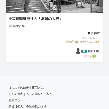
武蔵御嶽神社の「夏越の大祓」
年中行事
青梅市
投稿：2022.7.4
記憶:平成(1989年〜2019年)
服部 朋也
1
2 pt
はじめての散歩｜HTNとは
まちの探索｜もっと知りたい方へ
会員プラン
新規【個人】会員登録の方法