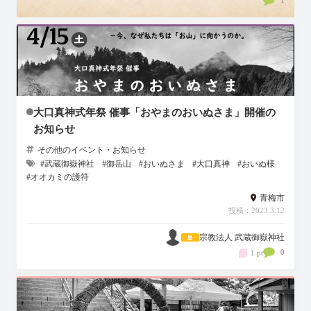
大口真神式年祭 催事「おやまのおいぬさま」開催の
お知らせ
その他のイベント・お知らせ
#武蔵御嶽神社
#御岳山
#おいぬさま
#大口真神
#おいぬ様
#オオカミの護符
青梅市
投稿：2023.3.12
宗教法人 武蔵御嶽神社
0
1 pt