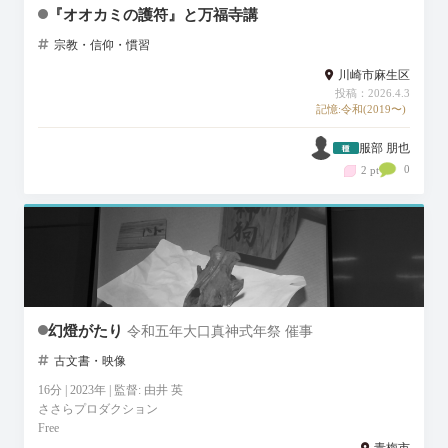
『オオカミの護符』と万福寺講
宗教・信仰・慣習
川崎市麻生区
投稿：2026.4.3
記憶:令和(2019〜)
服部 朋也
0
2 pt
幻燈がたり
令和五年大口真神式年祭 催事
古文書・映像
16分 | 2023年 | 監督: 由井 英
ささらプロダクション
Free
青梅市