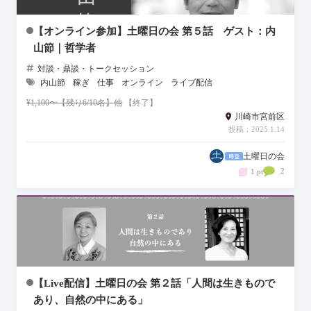
【オンライン参加】土曜日の会 第５話 ゲスト：内
山節｜哲学者
対談・鼎談・トークセッション
内山節
稼ぎ
仕事
オンライン
ライブ配信
¥1,100〜【残り6/10名】他
【終了】
川崎市宮前区
投稿：2025.1.14
土曜日の会
2
1 pt
【Live配信】土曜日の会 第２話「人間は生きもので
あり、自然の中にある」