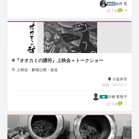
由井 英
0
1 pt
『オオカミの護符』上映会＋トークショー
上映会・劇場公開・放送
小金井市
投稿：2022.9.11
片桐 美智子
1
1 pt