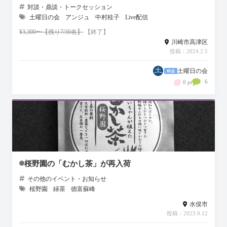
対談・鼎談・トークセッション
土曜日の会
アンジュ
中村桂子
Live配信
¥3,300〜【残り7/30名】
【終了】
川崎市高津区
投稿：2024.2.5
土曜日の会
6
0 pt
桜野園の「むかし茶」が再入荷
その他のイベント・お知らせ
桜野園
緑茶
徳富蘇峰
水俣市
投稿：2023.9.12