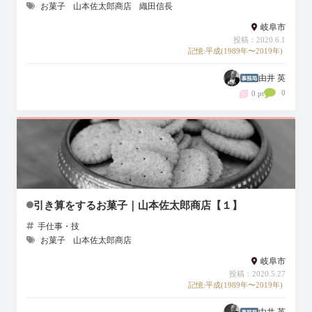
お菓子
山本佐太郎商店
織田信長
岐阜市
投稿：2020.6.1
記憶:平成(1989年〜2019年)
由井 英
0
0 pt
引き算をするお菓子｜山本佐太郎商店【１】
手仕事・技
お菓子
山本佐太郎商店
岐阜市
投稿：2020.5.27
記憶:平成(1989年〜2019年)
由井 英