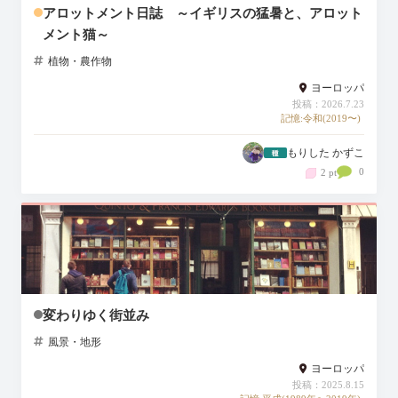
アロットメント日誌 ～イギリスの猛暑と、アロット
メント猫～
植物・農作物
ヨーロッパ
投稿：2026.7.23
記憶:令和(2019〜)
もりした かずこ
0
2 pt
変わりゆく街並み
風景・地形
ヨーロッパ
投稿：2025.8.15