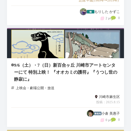
記憶:平成(1989年〜2019年)
もりした かずこ
0
2 pt
9/6（土）・7（日）新百合ヶ丘 川崎市アートセンタ
ーにて 特別上映！ 『オオカミの護符』『うつし世の
静寂に』
上映会・劇場公開・放送
川崎市麻生区
投稿：2025.8.15
小倉 美惠子
0
0 pt